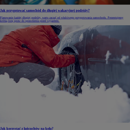
Jak przygotować samochód do długiej wakacyjnej podróży?
Planowanie każdej długiej podróży, warto zacząć od właściwego przygotowania samochodu. Prezentujemy
krótką listę spraw do sprawdzenia przed wyjazdem.
Jak korzystać z łańcuchów na koła?