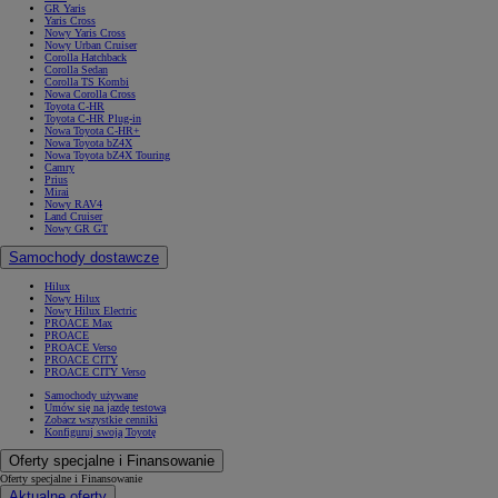
GR Yaris
Yaris Cross
Nowy Yaris Cross
Nowy Urban Cruiser
Corolla Hatchback
Corolla Sedan
Corolla TS Kombi
Nowa Corolla Cross
Toyota C-HR
Toyota C-HR Plug-in
Nowa Toyota C-HR+
Nowa Toyota bZ4X
Nowa Toyota bZ4X Touring
Camry
Prius
Mirai
Nowy RAV4
Land Cruiser
Nowy GR GT
Samochody dostawcze
Hilux
Nowy Hilux
Nowy Hilux Electric
PROACE Max
PROACE
PROACE Verso
PROACE CITY
PROACE CITY Verso
Samochody używane
Umów się na jazdę testową
Zobacz wszystkie cenniki
Konfiguruj swoją Toyotę
Oferty specjalne i Finansowanie
Oferty specjalne i Finansowanie
Aktualne oferty