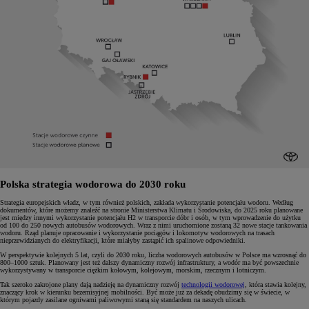
Polska strategia wodorowa do 2030 roku
Strategia europejskich władz, w tym również polskich, zakłada wykorzystanie potencjału wodoru. Według
dokumentów, które możemy znaleźć na stronie Ministerstwa Klimatu i Środowiska, do 2025 roku planowane
jest między innymi wykorzystanie potencjału H2 w transporcie dóbr i osób, w tym wprowadzenie do użytku
od 100 do 250 nowych autobusów wodorowych. Wraz z nimi uruchomione zostaną 32 nowe stacje tankowania
wodoru. Rząd planuje opracowanie i wykorzystanie pociągów i lokomotyw wodorowych na trasach
nieprzewidzianych do elektryfikacji, które miałyby zastąpić ich spalinowe odpowiedniki.
W perspektywie kolejnych 5 lat, czyli do 2030 roku, liczba wodorowych autobusów w Polsce ma wzrosnąć do
800–1000 sztuk. Planowany jest też dalszy dynamiczny rozwój infrastruktury, a wodór ma być powszechnie
wykorzystywany w transporcie ciężkim kołowym, kolejowym, morskim, rzecznym i lotniczym.
Tak szeroko zakrojone plany dają nadzieję na dynamiczny rozwój
technologii wodorowej
, która stawia kolejny,
znaczący krok w kierunku bezemisyjnej mobilności. Być może już za dekadę obudzimy się w świecie, w
którym pojazdy zasilane ogniwami paliwowymi staną się standardem na naszych ulicach.