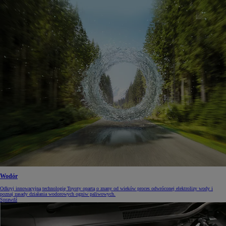
Wodór
Odkryj innowacyjną technologię Toyoty opartą o znany od wieków proces odwróconej elektrolizy wody i
poznaj zasady działania wodorowych ogniw paliwowych.
Sprawdź