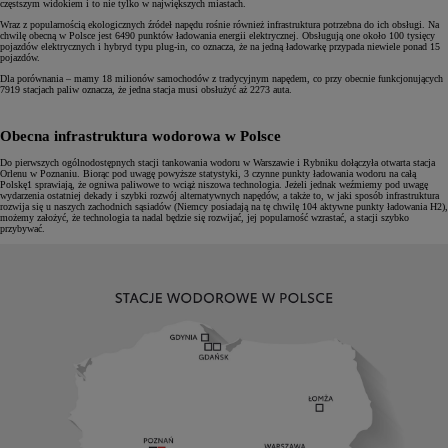
częstszym widokiem i to nie tylko w największych miastach.
Wraz z popularnością ekologicznych źródeł napędu rośnie również infrastruktura potrzebna do ich obsługi. Na
chwilę obecną w Polsce jest 6490 punktów ładowania energii elektrycznej. Obsługują one około 100 tysięcy
pojazdów elektrycznych i hybryd typu plug-in, co oznacza, że na jedną ładowarkę przypada niewiele ponad 15
pojazdów.
Dla porównania – mamy 18 milionów samochodów z tradycyjnym napędem, co przy obecnie funkcjonujących
7919 stacjach paliw oznacza, że jedna stacja musi obsłużyć aż 2273 auta.
Obecna infrastruktura wodorowa w Polsce
Do pierwszych ogólnodostępnych stacji tankowania wodoru w Warszawie i Rybniku dołączyła otwarta stacja
Orlenu w Poznaniu. Biorąc pod uwagę powyższe statystyki, 3 czynne punkty ładowania wodoru na całą
Polskę1 sprawiają, że ogniwa paliwowe to wciąż niszowa technologia. Jeżeli jednak weźmiemy pod uwagę
wydarzenia ostatniej dekady i szybki rozwój alternatywnych napędów, a także to, w jaki sposób infrastruktura
rozwija się u naszych zachodnich sąsiadów (Niemcy posiadają na tę chwilę 104 aktywne punkty ładowania H2),
możemy założyć, że technologia ta nadal będzie się rozwijać, jej popularność wzrastać, a stacji szybko
przybywać.