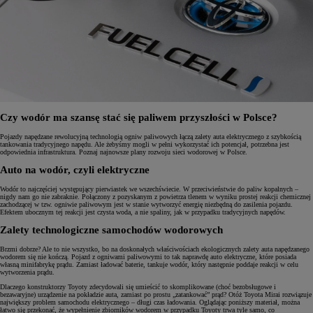
Czy wodór ma szansę stać się paliwem przyszłości w Polsce?
Pojazdy napędzane rewolucyjną technologią ogniw paliwowych łączą zalety auta elektrycznego z szybkością
tankowania tradycyjnego napędu. Ale żebyśmy mogli w pełni wykorzystać ich potencjał, potrzebna jest
odpowiednia infrastruktura. Poznaj najnowsze plany rozwoju sieci wodorowej w Polsce.
Auto na wodór, czyli elektryczne
Wodór to najczęściej występujący pierwiastek we wszechświecie. W przeciwieństwie do paliw kopalnych –
nigdy nam go nie zabraknie. Połączony z pozyskanym z powietrza tlenem w wyniku prostej reakcji chemicznej
zachodzącej w tzw. ogniwie paliwowym jest w stanie wytworzyć energię niezbędną do zasilenia pojazdu.
Efektem ubocznym tej reakcji jest czysta woda, a nie spaliny, jak w przypadku tradycyjnych napędów.
Zalety technologiczne samochodów wodorowych
Brzmi dobrze? Ale to nie wszystko, bo na doskonałych właściwościach ekologicznych zalety auta napędzanego
wodorem się nie kończą. Pojazd z ogniwami paliwowymi to tak naprawdę auto elektryczne, które posiada
własną minifabrykę prądu. Zamiast ładować baterie, tankuje wodór, który następnie poddaje reakcji w celu
wytworzenia prądu.
Dlaczego konstruktorzy Toyoty zdecydowali się umieścić to skomplikowane (choć bezobsługowe i
bezawaryjne) urządzenie na pokładzie auta, zamiast po prostu „zatankować” prąd? Otóż Toyota Mirai rozwiązuje
największy problem samochodu elektrycznego – długi czas ładowania. Oglądając poniższy materiał, można
łatwo się przekonać, że wypełnienie zbiorników wodorem w przypadku Toyoty trwa tyle samo, co