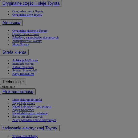
Oryginalne części i oleje Toyota
Oryginalne części Toyoty
Oryginalne oleje Toyoty
Akcesoria
Oryginalne akcesoria Toyoty
Opony i koła zimowe
Zabudowy samochodów dostawczych
Zabezpieczenia i alarmy
Sklep Toyoty
Strefa klienta
Aplikacja MyToyota
Instrukcje obsługi
Aktualizacja map
System Bluetooth®
Karty Ratownicze
Technologie
Technologie
Elektromobilność
Lider elektromobilności
Napęd hybrydowy
Napęd hybrydowy typu plug-in
Napęd wodorowy
Napęd elektryczny na baterię
Zasięg aut elektrycznych
Zalety posiadania aut elektrycznych
Ładowanie elektrycznej Toyoty
Toyota HomeCharge