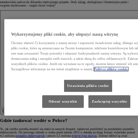
zatankowanie paliwa do zbiornika tradycyjnego pojazdu. Duży zasięg, ekologiczna i bezemisyjna jazda i
wygoda użytkowania – czegóż chcieć więcej?
Wykorzystujemy pliki cookie, aby ulepszyć naszą witrynę
Chcemy ułatwić Ci korzystanie z naszej strony i usprawnić świadczenie usług, dlatego 
pliki cookie, które są umieszczane na Twoim komputerze, telefonie komórkowym lub ta
one nam zrozumieć Twoje potrzeby i ulepszać funkcjonalność naszej witryny. Są wykor
dostarczania usług i narzędzi osób trzecich, a także służą do celów reklamowych. Zalec
wszystkich plików cookie. Jeżeli nie wyrażasz na to zgody, możesz łatwo zmienić ich ust
Szczegółowe informacje na ten temat znajdziesz w naszej
Polityce plików cookie.
Ustawienia plików cookie
Odrzuć wszystkie
Zaakceptuj wszystkie
Click to play video
Gdzie tankować wodór w Polsce?
To, jak szybko potrafią zmienić się realia na naszych drogach, najłatwiej prześledzić na przykładzie pojazdów
elektrycznych. Od zerowego udziału w rynku przed rokiem 2013 w dekadę na drogi Europy wyjechało prawie
4,5 miliona
pojazdów elektrycznych
i prawie 3,5 miliona
hybryd typu plug-in
. Zielone tablice są coraz