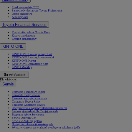
Finał wyprzedaży 2025
Samochody dostawcze Toyota Professional
Oferta biznesowa
Auta używane
Toyota Financial Services
Kredyt niższych rat Toyota Easy
Kredyt standardowy
Leasing standardowy
KINTO ONE
KINTO ONE Leasing niższych rat
KINTO ONE Leasing konsumencki
KINTO ONE Najem
KINTO ONE Zarządzanie flotą
KINTO Mobility
Dla właścicieli
Dla właścicieli
Serwis
Promocje i sezonowe usługi
Pozostałe oferty serwisu
Rezerwacja wizyty w serwisie
Gwarancja Toyota Relax
Pozostałe Gwarancje Toyoty
Ubezpieczenia i naprawy blacharsko-lakiernicze
Innowacyjne usługi dla Twojej wygody
Bezpłatne Akcje Serwisowe
Serwis Dobrych Cen
Serwis w ASO się opłaca
Dostęp do informacji serwisowych
Wykaz wydanych zaświadczeń o odbytym szkoleniu (pdf)