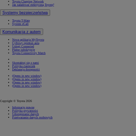
Toyota Charging Network
Jak naładować elektryczną Toyotę?
Systemy bezpieczeństwa
Toyota T-Mate
System eCall
Komunikacja z autem
Nowa aplikacja MyToyota
Cyfrowy opiekun auta
Usługi Connected
Płatne subskrypcje
Toyota Connectivity Match
Skontaktuj się z nami
Polityka ciasteczek
Deklaracja dostępności
(Opens in new window)
(Opens in new window)
(Opens in new window)
(Opens in new window)
Copyright © Toyota 2026
Informacje prawne
Polityka prywatności
Udostępnianie danych
Przetwarzanie danych osobowych