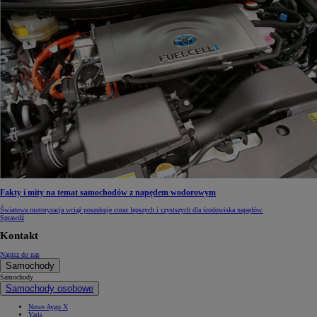
Fakty i mity na temat samochodów z napędem wodorowym
Światowa motoryzacja wciąż poszukuje coraz lepszych i czystszych dla środowiska napędów.
Sprawdź
Kontakt
Napisz do nas
Samochody
Samochody
Samochody osobowe
Nowe Aygo X
Yaris