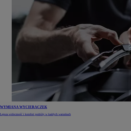
WYMIANA WYCIERACZEK
Lepsza widoczność i komfort podróży w każdych warunkach