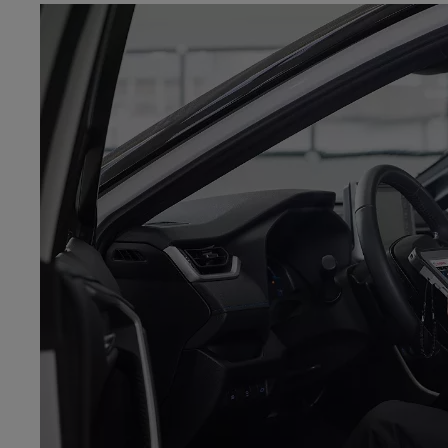
Od
105 300 zł
Corolla Hatchback
HYBRID