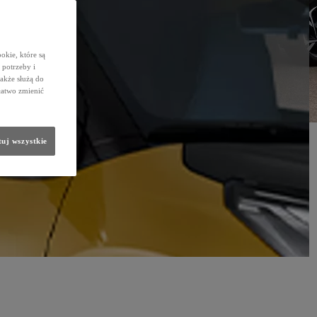
okie, które są
potrzeby i
także służą do
łatwo zmienić
uj wszystkie