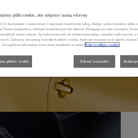
jemy pliki cookie, aby ulepszyć naszą witrynę
ć Ci korzystanie z naszej strony i usprawnić świadczenie usług, dlatego wykorzystujemy pliki co
na Twoim komputerze, telefonie komórkowym lub tablecie. Pomagają one nam zrozumieć Twoje 
cjonalność naszej witryny. Są wykorzystywane do dostarczania usług i narzędzi osób trzecich, a 
wych. Zalecamy akceptację wszystkich plików cookie. Jeżeli nie wyrażasz na to zgody, możesz 
a. Szczegółowe informacje na ten temat znajdziesz w naszej
Polityce plików cookie.
nia plików cookie
Odrzuć wszystkie
Zaakcept
ris, Auris, Corolla, Avensis, Toyota C‑HR, RAV4, Prius, Land Cruiser, Hilux oraz PROACE.