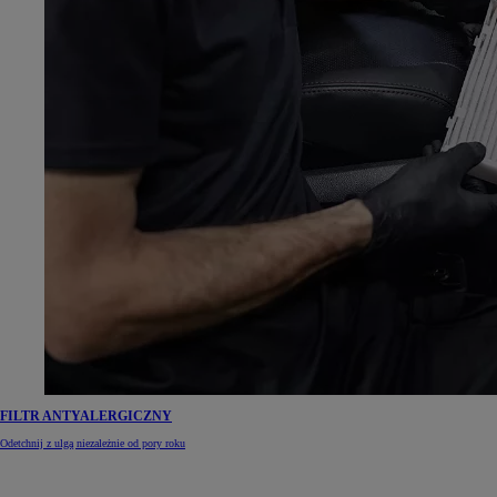
FILTR ANTYALERGICZNY
Odetchnij z ulgą niezależnie od pory roku