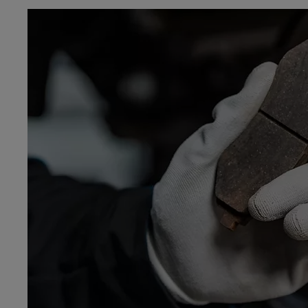
Od
81 900 zł
Yaris Cross
HYBRID