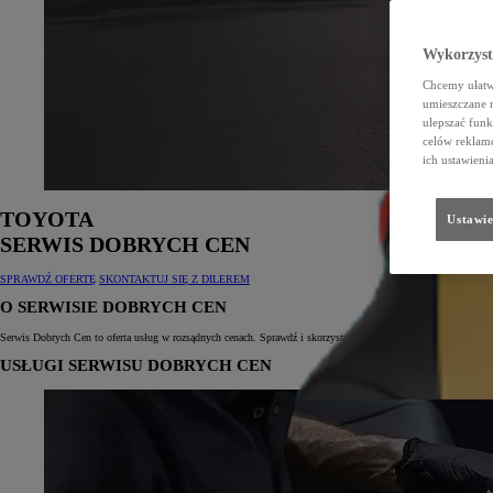
Wykorzystu
Chcemy ułatwi
umieszczane 
ulepszać funk
celów reklamo
ich ustawieni
TOYOTA
Ustawie
SERWIS DOBRYCH CEN
SPRAWDŹ OFERTĘ
SKONTAKTUJ SIĘ Z DILEREM
O SERWISIE DOBRYCH CEN
Serwis Dobrych Cen to oferta usług w rozsądnych cenach. Sprawdź i skorzystaj z usług dla modeli AYGO, Ya
USŁUGI SERWISU DOBRYCH CEN