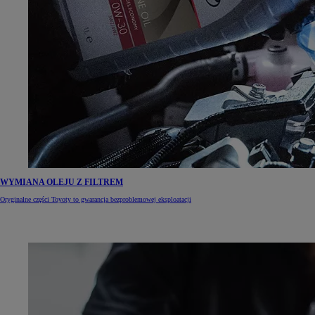
WYMIANA OLEJU Z FILTREM
Oryginalne części Toyoty to gwarancja bezproblemowej eksploatacji