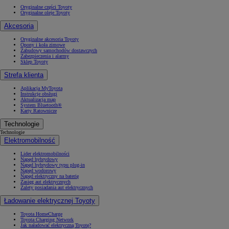
Oryginalne części Toyoty
Oryginalne oleje Toyoty
Akcesoria
Oryginalne akcesoria Toyoty
Opony i koła zimowe
Zabudowy samochodów dostawczych
Zabezpieczenia i alarmy
Sklep Toyoty
Strefa klienta
Aplikacja MyToyota
Instrukcje obsługi
Aktualizacja map
System Bluetooth®
Karty Ratownicze
Technologie
Technologie
Elektromobilność
Lider elektromobilności
Napęd hybrydowy
Napęd hybrydowy typu plug-in
Napęd wodorowy
Napęd elektryczny na baterię
Zasięg aut elektrycznych
Zalety posiadania aut elektrycznych
Ładowanie elektrycznej Toyoty
Toyota HomeCharge
Toyota Charging Network
Jak naładować elektryczną Toyotę?