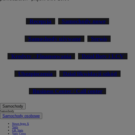
Recepcja
Samochody nowe
Samochody używane
Serwis
Kredyty - Finansowania
Dział floty i LCV
Ubezpieczenia
Dział likwidacji szkód
Business Center / Call center
Samochody
Samochody
Samochody osobowe
Nowe Aygo X
Yaris
GR Yaris
Yaris Cross