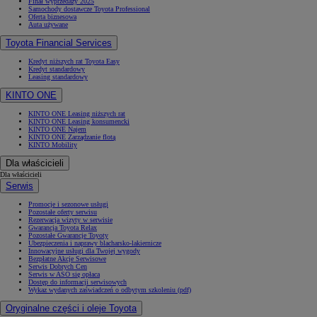
Finał wyprzedaży 2025
Samochody dostawcze Toyota Professional
Oferta biznesowa
Auta używane
Toyota Financial Services
Kredyt niższych rat Toyota Easy
Kredyt standardowy
Leasing standardowy
KINTO ONE
KINTO ONE Leasing niższych rat
KINTO ONE Leasing konsumencki
KINTO ONE Najem
KINTO ONE Zarządzanie flotą
KINTO Mobility
Dla właścicieli
Dla właścicieli
Serwis
Promocje i sezonowe usługi
Pozostałe oferty serwisu
Rezerwacja wizyty w serwisie
Gwarancja Toyota Relax
Pozostałe Gwarancje Toyoty
Ubezpieczenia i naprawy blacharsko-lakiernicze
Innowacyjne usługi dla Twojej wygody
Bezpłatne Akcje Serwisowe
Serwis Dobrych Cen
Serwis w ASO się opłaca
Dostęp do informacji serwisowych
Wykaz wydanych zaświadczeń o odbytym szkoleniu (pdf)
Oryginalne części i oleje Toyota