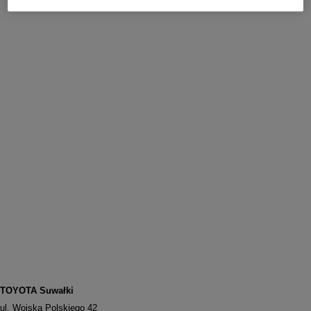
TOYOTA Suwałki
ul. Wojska Polskiego 42