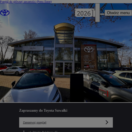
Przejdź do głównej zawartości
(Press Enter)
Otwórz menu
Zapraszamy do Toyota Suwałki
Zarezerwuj przegląd