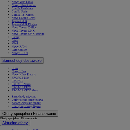
Nowy Yaris Cross
Nowy Urban Cruiser
Corolla Hatchback
Corolla Sedan
Corolla TS Kombi
Nowa Corolla Cross
Toyota C-HR
Toyota C-HR Plug-in
Nowa Toyota C-HR+
Nowa Toyota bZ4X
Nowa Toyota bZ4X Touring
Camry
Prius
Mirai
Nowy RAV4
Land Cruiser
Nowy GR GT
Samochody dostawcze
Hilux
Nowy Hilux
Nowy Hilux Electric
PROACE Max
PROACE
PROACE Verso
PROACE CITY
PROACE CITY Verso
Samochody używane
Umów się na jazdę testową
Zobacz wszystkie cenniki
Konfiguruj swoją Toyotę
Oferty specjalne i Finansowanie
Oferty specjalne i Finansowanie
Aktualne oferty