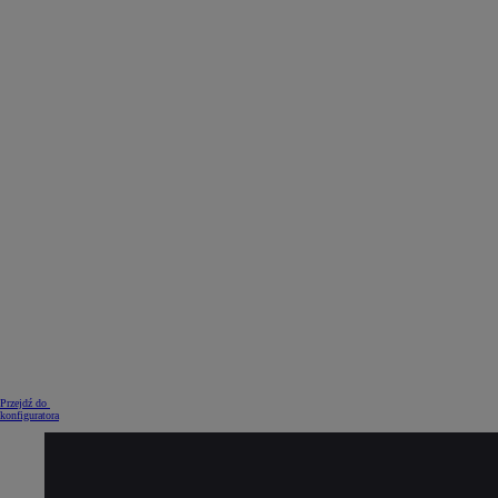
Przejdź do
konfiguratora