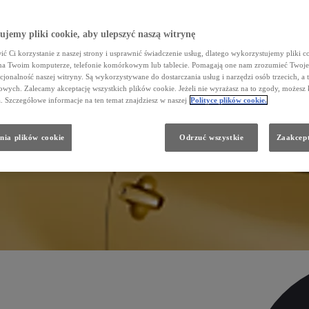
jemy pliki cookie, aby ulepszyć naszą witrynę
ć Ci korzystanie z naszej strony i usprawnić świadczenie usług, dlatego wykorzystujemy pliki co
na Twoim komputerze, telefonie komórkowym lub tablecie. Pomagają one nam zrozumieć Twoje 
cjonalność naszej witryny. Są wykorzystywane do dostarczania usług i narzędzi osób trzecich, a 
wych. Zalecamy akceptację wszystkich plików cookie. Jeżeli nie wyrażasz na to zgody, możesz 
a. Szczegółowe informacje na ten temat znajdziesz w naszej
Polityce plików cookie.
nia plików cookie
Odrzuć wszystkie
Zaakcept
wianiu każdej podróży. Z łatwością pozwolą Ci dopasować samochód do Twojego stylu życia. Poznaj pełen wachl
WYBIERZ MODEL