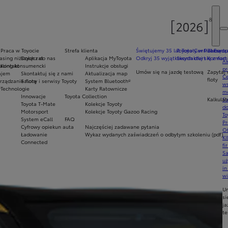
Praca w Toyocie
Strefa klienta
Świętujemy 35 lat Toyoty w Polsce
Toyota Central Europ
Zarządza
sing niższych rat
Dołącz do nas
Aplikacja MyToyota
Odkryj 35 wyjątkowych ofert
Skontaktuj się z nam
Komfort 
Ak
asing konsumencki
Kontakt
Instrukcje obsługi
pr
Umów się na jazdę testową
Zapytaj 
ajem
Skontaktuj się z nami
Aktualizacja map
Ce
floty
ządzanie flotą
Salony i serwisy Toyoty
System Bluetooth®
ws
y
Technologie
Karty Ratownicze
mo
Innowacje
Toyota Collection
Kalkulat
S
Toyota T-Mate
Kolekcje Toyoty
do
Motorsport
Kolekcje Toyoty Gazoo Racing
To
System eCall
FAQ
Pr
Cyfrowy opiekun auta
Najczęściej zadawane pytania
Of
Ładowanie
Wykaz wydanych zaświadczeń o odbytym szkoleniu (pdf)
KI
Connected
fi
S
u
in
w
U
si
ja
te