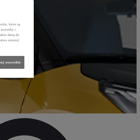
okie, które są
potrzeby i
także służą do
łatwo zmienić
uj wszystkie
arz praktycznych czy stylizacyjnych rozwiązań i wybierz takie elementy, które spełnią Twoje oczekiwania.