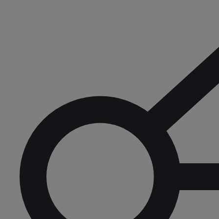
Od
81 900 zł
Yaris Cross
HYBRID