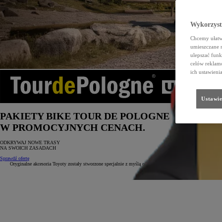
Wykorzystu
Chcemy ułatwi
umieszczane 
ulepszać funk
celów reklamo
ich ustawieni
Ustawie
PAKIETY BIKE TOUR DE POLOGNE
W PROMOCYJNYCH CENACH.
ODKRYWAJ NOWE TRASY
NA SWOICH ZASADACH
Sprawdź ofertę
Oryginalne akcesoria Toyoty zostały stworzone specjalnie z myślą o Twoich codziennych potrzebach i ułat