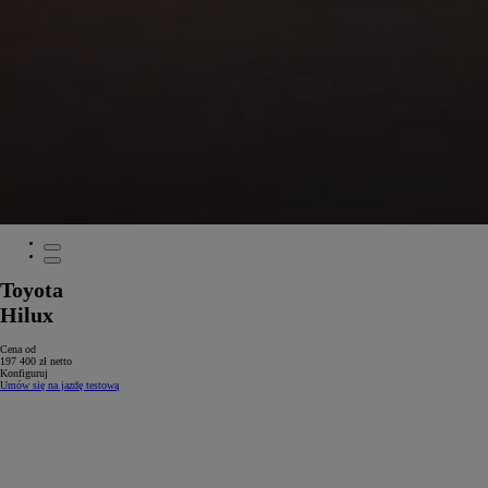
Toyota
Hilux
Cena od
197 400 zł netto
Konfiguruj
Umów się na jazdę testową