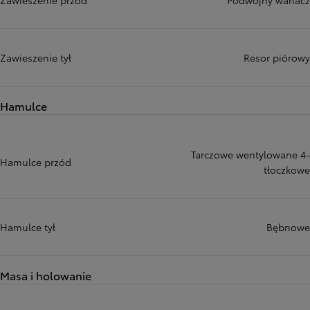
Zawieszenie przód
Podwójny wahacz
Zawieszenie tył
Resor piórowy
Hamulce
Tarczowe wentylowane 4-
Hamulce przód
tłoczkowe
Hamulce tył
Bębnowe
Masa i holowanie