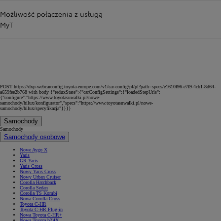
Możliwość połączenia z usługą
MyT
POST https://dxp-webcarconfig.toyota-europe.com/v1/car-config/pl/pl?path=specs/e1610f96-e7f9-4cb1-8d64-
a659fee2b768 with body {"reduxState":{"carConfigSettings":{"loadedStepUrls":
{"configure":"https://www.toyotasuwalki.pl/nowe-
samochody/hilux/konfigurator","specs":"https://www.toyotasuwalki.pl/nowe-
samochody/hilux/specyfikacja"}}}}
Samochody
Samochody
Samochody osobowe
Nowe Aygo X
Yaris
GR Yaris
Yaris Cross
Nowy Yaris Cross
Nowy Urban Cruiser
Corolla Hatchback
Corolla Sedan
Corolla TS Kombi
Nowa Corolla Cross
Toyota C-HR
Toyota C-HR Plug-in
Nowa Toyota C-HR+
Nowa Toyota bZ4X