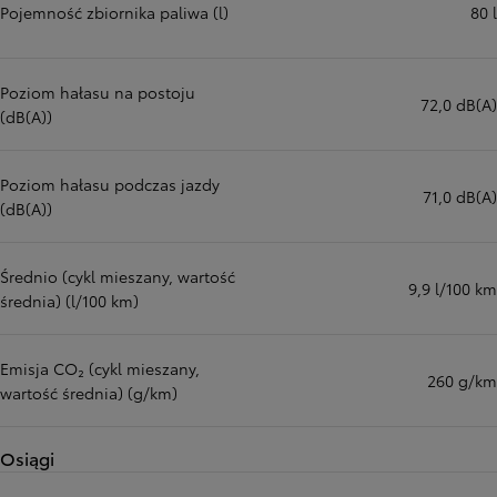
Pojemność zbiornika paliwa (l)
80 l
Poziom hałasu na postoju
72,0 dB(A)
(dB(A))
Poziom hałasu podczas jazdy
71,0 dB(A)
(dB(A))
Średnio (cykl mieszany, wartość
9,9 l/100 km
średnia) (l/100 km)
Emisja CO₂ (cykl mieszany,
260 g/km
wartość średnia) (g/km)
Osiągi