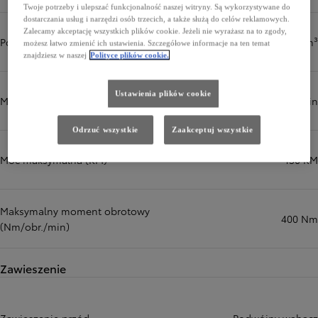
Twoje potrzeby i ulepszać funkcjonalność naszej witryny. Są wykorzystywane do
dostarczania usług i narzędzi osób trzecich, a także służą do celów reklamowych.
Zalecamy akceptację wszystkich plików cookie. Jeżeli nie wyrażasz na to zgody,
Pojemność skokowa (cm³)
2393 cm³
możesz łatwo zmienić ich ustawienia. Szczegółowe informacje na ten temat
znajdziesz w naszej
Polityce plików cookie.
Ustawienia plików cookie
Maksymalna moc (kW/obr./min)
110 kW/obr./min
Odrzuć wszystkie
Zaakceptuj wszystkie
Moc maksymalna (KM)
150 KM
Maksymalny moment obrotowy
400 Nm
(Nm/obr./min)
Zawieszenie