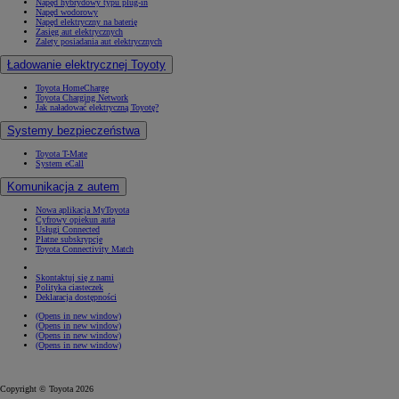
Napęd hybrydowy typu plug-in
Napęd wodorowy
Napęd elektryczny na baterię
Zasięg aut elektrycznych
Zalety posiadania aut elektrycznych
Ładowanie elektrycznej Toyoty
Toyota HomeCharge
Toyota Charging Network
Jak naładować elektryczną Toyotę?
Systemy bezpieczeństwa
Toyota T-Mate
System eCall
Komunikacja z autem
Nowa aplikacja MyToyota
Cyfrowy opiekun auta
Usługi Connected
Płatne subskrypcje
Toyota Connectivity Match
Skontaktuj się z nami
Polityka ciasteczek
Deklaracja dostępności
(Opens in new window)
(Opens in new window)
(Opens in new window)
(Opens in new window)
Copyright © Toyota 2026