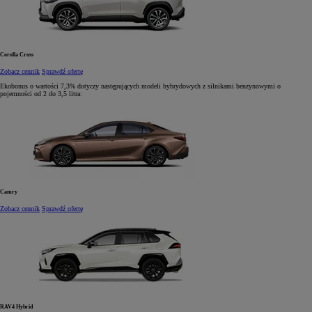
Corolla Cross
Zobacz cennik
Sprawdź ofertę
Ekobonus o wartości
7,3%
dotyczy następujących modeli hybrydowych z silnikami benzynowymi
o
pojemności od 2 do 3,5 litra:
Camry
Zobacz cennik
Sprawdź ofertę
RAV4 Hybrid