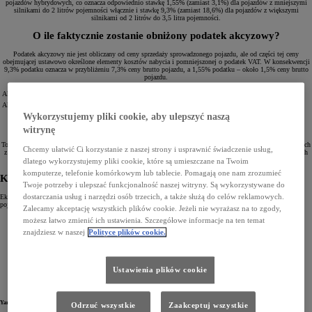
pojazdów hybrydowych, co oznacza odpowiednio stawkę 1,55% (zamiast 3,1%) dla pojazdów z mniejszymi
silnikami do 2 litrów pojemności włącznie i stawkę 9,3% (zamiast 18,6%) dla pojazdów z większymi
silnikami od 2 litrów do 3,5 litra pojemności.
O ile faktycznie zostanie obniżony podatek akcyzowy?
Podatek akcyzowy nie jest obliczany od ceny sprzedaży sprowadzonego pojazdu, ale od części tej ceny
obejmującej ustawowo określone elementy kosztów nabycia i pomniejszonej o podatek VAT. W konsekwencji
9,3% podatku oznacza w przybliżeniu 7,3% ceny brutto pojazdu, a 1,55% podatku – około 1,5% ceny brutto
pojazdu.
Akcyza 1,55%
1,5% ceny brutto
Akcyza 9,3%
7,3% ceny brutto
Wykorzystujemy pliki cookie, aby ulepszyć naszą
Czy Toyota obniży ceny samochodów?
witrynę
Toyota wprowadza z dniem 1 stycznia Ekobonus w wysokości 7,3% dla elektrycznych pojazdów hybrydowych
Chcemy ułatwić Ci korzystanie z naszej strony i usprawnić świadczenie usług,
z silnikami o pojemności powyżej 2 litrów oraz 1,5% dla pozostałych elektrycznych pojazdów hybrydowych
objętych opisaną zmianą podatkową.
dlatego wykorzystujemy pliki cookie, które są umieszczane na Twoim
komputerze, telefonie komórkowym lub tablecie. Pomagają one nam zrozumieć
Których modeli Toyoty dotyczą nowe przepisy?
Twoje potrzeby i ulepszać funkcjonalność naszej witryny. Są wykorzystywane do
dostarczania usług i narzędzi osób trzecich, a także służą do celów reklamowych.
Ekobonus o wartości
1,5%
dotyczy następujących modeli hybrydowych z silnikami benzynowymi
o
pojemności do 2 litrów:
Zalecamy akceptację wszystkich plików cookie. Jeżeli nie wyrażasz na to zgody,
możesz łatwo zmienić ich ustawienia. Szczegółowe informacje na ten temat
znajdziesz w naszej
Polityce plików cookie.
Ustawienia plików cookie
Yaris
Odrzuć wszystkie
Zaakceptuj wszystkie