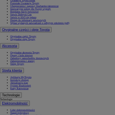
Gwarancja Toyota Relax
Pozostałe Gwarancje Toyoty
Ubezpieczenia i naprawy blacharsko-lakiernicze
Innowacyjne usługi dla Twojej wygody
Bezpłatne Akcje Serwisowe
Serwis Dobrych Cen
Serwis w ASO się opłaca
Dostęp do informacji serwisowych
Wykaz wydanych zaświadczeń o odbytym szkoleniu (pdf)
Oryginalne części i oleje Toyota
Oryginalne części Toyoty
Oryginalne oleje Toyoty
Akcesoria
Oryginalne akcesoria Toyoty
Opony i koła zimowe
Zabudowy samochodów dostawczych
Zabezpieczenia i alarmy
Sklep Toyoty
Strefa klienta
Aplikacja MyToyota
Instrukcje obsługi
Aktualizacja map
System Bluetooth®
Karty Ratownicze
Technologie
Technologie
Elektromobilność
Lider elektromobilności
Napęd hybrydowy