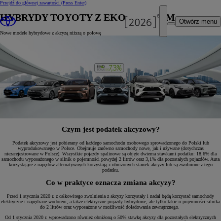
Przejdź do głównej zawartości
(Press Enter)
HYBRYDY TOYOTY Z EKOBONUSEM
Otwórz menu
Nowe modele hybrydowe z akcyzą niższą o połowę
Czym jest podatek akcyzowy?
Podatek akcyzowy jest pobierany od każdego samochodu osobowego sprowadzonego do Polski lub
wyprodukowanego w Polsce. Obejmuje zarówno samochody nowe, jak i używane (dotychczas
niezarejestrowane w Polsce). Wszystkie pojazdy spalinowe są objęte dwiema stawkami podatku: 18,6% dla
samochodu wyposażonego w silnik o pojemności powyżej 2 litrów oraz 3,1% dla pozostałych pojazdów. Auta
korzystające z napędów alternatywnych korzystają z obniżonych stawek akcyzy lub są zwolnione z tego
podatku.
Co w praktyce oznacza zmiana akcyzy?
Przed 1 stycznia 2020 r. z całkowitego zwolnienia z akcyzy korzystały i nadal będą korzystać samochody
elektryczne i napędzane wodorem, a także elektryczne pojazdy hybrydowe, ale tylko takie o pojemności silnika
do 2 litrów oraz wyposażone w możliwość doładowania zewnętrznego.
Od 1 stycznia 2020 r. wprowadzono również obniżoną o 50% stawkę akcyzy dla pozostałych elektrycznych