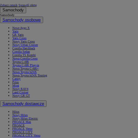
Zobacz cennik
Sprawdź ofertę
Samochody
Samochody
Samochody osobowe
Nowe Aygo X
Yaris
GR Yaris
Yaris Cross
Nowy Yaris Cross
Nowy Urban Cruiser
Corolla Hatchback
Corolla Sedan
Corolla TS Kombi
Nowa Corolla Cross
Toyota C-HR
Toyota C-HR Plug-in
Nowa Toyota C-HR+
Nowa Toyota bZ4X
Nowa Toyota bZ4X Touring
Camry
Prius
Mirai
Nowy RAV4
Land Cruiser
Nowy GR GT
Samochody dostawcze
Hilux
Nowy Hilux
Nowy Hilux Electric
PROACE Max
PROACE
PROACE Verso
PROACE CITY
PROACE CITY Verso