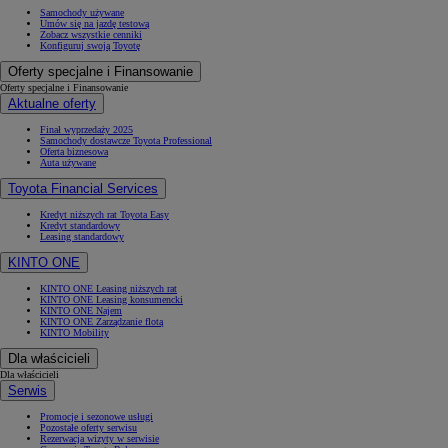
Samochody używane
Umów się na jazdę testową
Zobacz wszystkie cenniki
Konfiguruj swoją Toyotę
Oferty specjalne i Finansowanie
Oferty specjalne i Finansowanie
Aktualne oferty
Finał wyprzedaży 2025
Samochody dostawcze Toyota Professional
Oferta biznesowa
Auta używane
Toyota Financial Services
Kredyt niższych rat Toyota Easy
Kredyt standardowy
Leasing standardowy
KINTO ONE
KINTO ONE Leasing niższych rat
KINTO ONE Leasing konsumencki
KINTO ONE Najem
KINTO ONE Zarządzanie flotą
KINTO Mobility
Dla właścicieli
Dla właścicieli
Serwis
Promocje i sezonowe usługi
Pozostałe oferty serwisu
Rezerwacja wizyty w serwisie