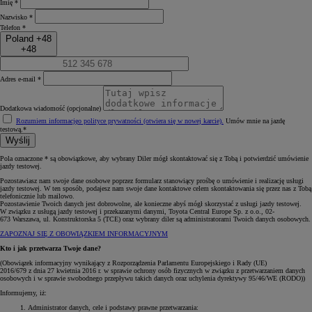
Imię *
Nazwisko *
Telefon *
Poland +48
+48
Adres e-mail *
Dodatkowa wiadomość (opcjonalne)
Rozumiem informację
o polityce prywatności (otwiera się w nowej karcie)
.
Umów mnie na jazdę
testową.*
Wyślij
Pola oznaczone * są obowiązkowe, aby wybrany Diler mógł skontaktować się z Tobą i potwierdzić umówienie
jazdy testowej.
Pozostawiasz nam swoje dane osobowe poprzez formularz stanowiący prośbę o umówienie i realizację usługi
jazdy testowej. W ten sposób, podajesz nam swoje dane kontaktowe celem skontaktowania się przez nas z Tobą
telefonicznie lub mailowo.
Pozostawienie Twoich danych jest dobrowolne, ale konieczne abyś mógł skorzystać z usługi jazdy testowej.
W związku z usługą jazdy testowej i przekazanymi danymi, Toyota Central Europe Sp. z o.o., 02-
673 Warszawa, ul. Konstruktorska 5 (TCE) oraz wybrany diler są administratorami Twoich danych osobowych.
ZAPOZNAJ SIĘ Z OBOWIĄZKIEM INFORMACYJNYM
Kto i jak przetwarza Twoje dane?
(Obowiązek informacyjny wynikający z Rozporządzenia Parlamentu Europejskiego i Rady (UE)
2016/679 z dnia 27 kwietnia 2016 r. w sprawie ochrony osób fizycznych w związku z przetwarzaniem danych
osobowych i w sprawie swobodnego przepływu takich danych oraz uchylenia dyrektywy 95/46/WE (RODO))
Informujemy, iż:
Administrator danych, cele i podstawy prawne przetwarzania: