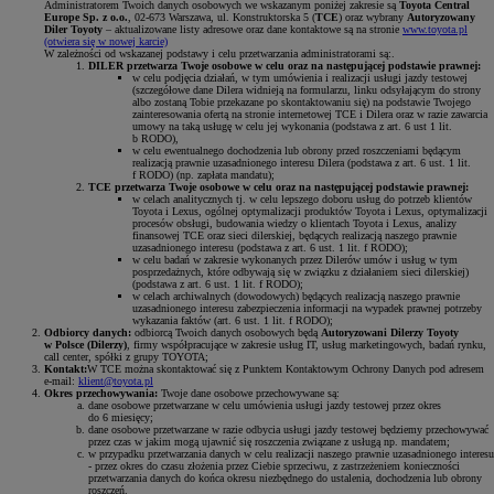
Administratorem Twoich danych osobowych we wskazanym poniżej zakresie są
Toyota Central
Europe Sp. z o.o.
, 02-673 Warszawa, ul. Konstruktorska 5 (
TCE
) oraz wybrany
Autoryzowany
Diler Toyoty
– aktualizowane listy adresowe oraz dane kontaktowe są na stronie
www.toyota.pl
(otwiera się w nowej karcie)
W zależności od wskazanej podstawy i celu przetwarzania administratorami są:.
DILER przetwarza Twoje osobowe w celu oraz na następującej podstawie prawnej:
w celu podjęcia działań, w tym umówienia i realizacji usługi jazdy testowej
(szczegółowe dane Dilera widnieją na formularzu, linku odsyłającym do strony
albo zostaną Tobie przekazane po skontaktowaniu się) na podstawie Twojego
zainteresowania ofertą na stronie internetowej TCE i Dilera oraz w razie zawarcia
umowy na taką usługę w celu jej wykonania (podstawa z art. 6 ust 1 lit.
b RODO),
w celu ewentualnego dochodzenia lub obrony przed roszczeniami będącym
realizacją prawnie uzasadnionego interesu Dilera (podstawa z art. 6 ust. 1 lit.
f RODO) (np. zapłata mandatu);
TCE przetwarza Twoje osobowe w celu oraz na następującej podstawie prawnej:
w celach analitycznych tj. w celu lepszego doboru usług do potrzeb klientów
Toyota i Lexus, ogólnej optymalizacji produktów Toyota i Lexus, optymalizacji
procesów obsługi, budowania wiedzy o klientach Toyota i Lexus, analizy
finansowej TCE oraz sieci dilerskiej, będących realizacją naszego prawnie
uzasadnionego interesu (podstawa z art. 6 ust. 1 lit. f RODO);
w celu badań w zakresie wykonanych przez Dilerów umów i usług w tym
posprzedażnych, które odbywają się w związku z działaniem sieci dilerskiej)
(podstawa z art. 6 ust. 1 lit. f RODO);
w celach archiwalnych (dowodowych) będących realizacją naszego prawnie
uzasadnionego interesu zabezpieczenia informacji na wypadek prawnej potrzeby
wykazania faktów (art. 6 ust. 1 lit. f RODO);
Odbiorcy danych:
odbiorcą Twoich danych osobowych będą
Autoryzowani Dilerzy Toyoty
w Polsce (Dilerzy)
, firmy współpracujące w zakresie usług IT, usług marketingowych, badań rynku,
call center, spółki z grupy TOYOTA;
Kontakt:
W TCE można skontaktować się z Punktem Kontaktowym Ochrony Danych pod adresem
e-mail:
klient@toyota.pl
Okres przechowywania:
Twoje dane osobowe przechowywane są:
dane osobowe przetwarzane w celu umówienia usługi jazdy testowej przez okres
do 6 miesięcy;
dane osobowe przetwarzane w razie odbycia usługi jazdy testowej będziemy przechowywać
przez czas w jakim mogą ujawnić się roszczenia związane z usługą np. mandatem;
w przypadku przetwarzania danych w celu realizacji naszego prawnie uzasadnionego interesu
- przez okres do czasu złożenia przez Ciebie sprzeciwu, z zastrzeżeniem konieczności
przetwarzania danych do końca okresu niezbędnego do ustalenia, dochodzenia lub obrony
roszczeń.