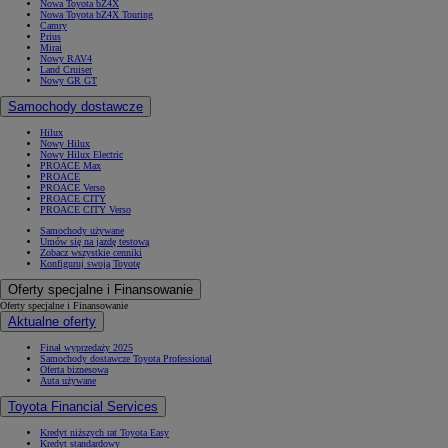
Nowa Toyota bZ4X
Nowa Toyota bZ4X Touring
Camry
Prius
Mirai
Nowy RAV4
Land Cruiser
Nowy GR GT
Samochody dostawcze
Hilux
Nowy Hilux
Nowy Hilux Electric
PROACE Max
PROACE
PROACE Verso
PROACE CITY
PROACE CITY Verso
Samochody używane
Umów się na jazdę testową
Zobacz wszystkie cenniki
Konfiguruj swoją Toyotę
Oferty specjalne i Finansowanie
Oferty specjalne i Finansowanie
Aktualne oferty
Finał wyprzedaży 2025
Samochody dostawcze Toyota Professional
Oferta biznesowa
Auta używane
Toyota Financial Services
Kredyt niższych rat Toyota Easy
Kredyt standardowy