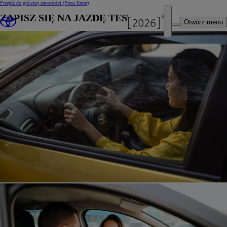
Przejdź do głównej zawartości
(Press Enter)
ZAPISZ SIĘ NA JAZDĘ TESTOWĄ
Otwórz menu