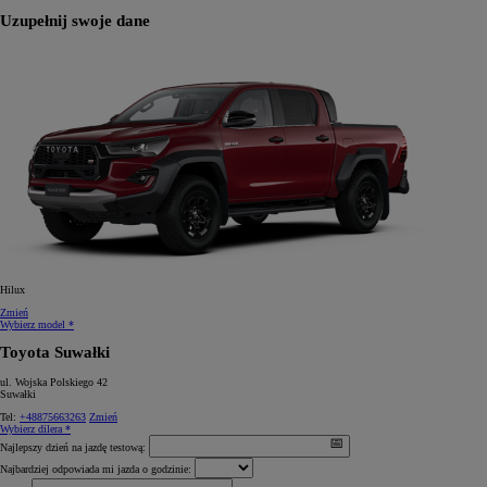
Uzupełnij swoje dane
Hilux
Zmień
Wybierz model *
Toyota Suwałki
ul. Wojska Polskiego 42
Suwałki
Tel:
+48875663263
Zmień
Wybierz dilera *
Najlepszy dzień na jazdę testową:
Najbardziej odpowiada mi jazda o godzinie: