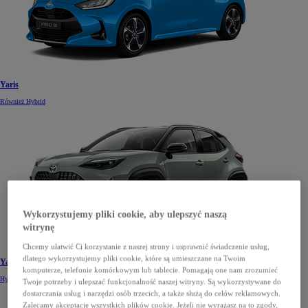
Yaris
Również Hybrid
Wykorzystujemy pliki cookie, aby ulepszyć naszą
witrynę
Chcemy ułatwić Ci korzystanie z naszej strony i usprawnić świadczenie usług,
dlatego wykorzystujemy pliki cookie, które są umieszczane na Twoim
Yaris Cross
komputerze, telefonie komórkowym lub tablecie. Pomagają one nam zrozumieć
Hybrid
Twoje potrzeby i ulepszać funkcjonalność naszej witryny. Są wykorzystywane do
dostarczania usług i narzędzi osób trzecich, a także służą do celów reklamowych.
Zalecamy akceptację wszystkich plików cookie. Jeżeli nie wyrażasz na to zgody,