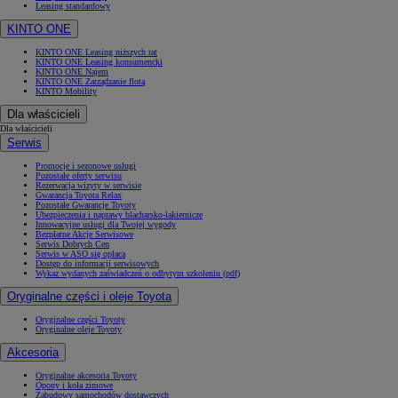
Leasing standardowy
KINTO ONE
KINTO ONE Leasing niższych rat
KINTO ONE Leasing konsumencki
KINTO ONE Najem
KINTO ONE Zarządzanie flotą
KINTO Mobility
Dla właścicieli
Dla właścicieli
Serwis
Promocje i sezonowe usługi
Pozostałe oferty serwisu
Rezerwacja wizyty w serwisie
Gwarancja Toyota Relax
Pozostałe Gwarancje Toyoty
Ubezpieczenia i naprawy blacharsko-lakiernicze
Innowacyjne usługi dla Twojej wygody
Bezpłatne Akcje Serwisowe
Serwis Dobrych Cen
Serwis w ASO się opłaca
Dostęp do informacji serwisowych
Wykaz wydanych zaświadczeń o odbytym szkoleniu (pdf)
Oryginalne części i oleje Toyota
Oryginalne części Toyoty
Oryginalne oleje Toyoty
Akcesoria
Oryginalne akcesoria Toyoty
Opony i koła zimowe
Zabudowy samochodów dostawczych