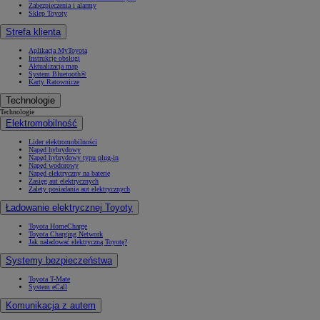
Zabezpieczenia i alarmy
Sklep Toyoty
Strefa klienta
Aplikacja MyToyota
Instrukcje obsługi
Aktualizacja map
System Bluetooth®
Karty Ratownicze
Technologie
Technologie
Elektromobilność
Lider elektromobilności
Napęd hybrydowy
Napęd hybrydowy typu plug-in
Napęd wodorowy
Napęd elektryczny na baterię
Zasięg aut elektrycznych
Zalety posiadania aut elektrycznych
Ładowanie elektrycznej Toyoty
Toyota HomeCharge
Toyota Charging Network
Jak naładować elektryczną Toyotę?
Systemy bezpieczeństwa
Toyota T-Mate
System eCall
Komunikacja z autem