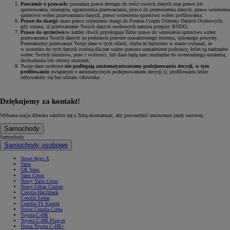
Pouczenie o prawach:
posiadasz prawo dostępu do treści swoich danych oraz prawo ich
sprostowania, usunięcia, ograniczenia przetwarzania, prawo do przenoszenia danych, prawo wniesienia
sprzeciwu wobec przetwarzania danych, prawo wniesienia sprzeciwu wobec profilowania;
Prawo do skargi:
masz prawo wniesienia skargi do Prezesa Urzędu Ochrony Danych Osobowych,
gdy uznasz, iż przetwarzanie Twoich danych osobowych narusza przepisy RODO;
Prawo do sprzeciwu:
w każdej chwili przysługuje Tobie prawo do wniesienia sprzeciwu wobec
przetwarzania Twoich danych na podstawie prawnie uzasadnionego interesu, opisanego powyżej.
Przestaniemy przetwarzać Twoje dane w tych celach, chyba że będziemy w stanie wykazać, że
w stosunku do tych danych istnieją dla nas ważne prawnie uzasadnione podstawy, które są nadrzędne
wobec Twoich interesów, praw i wolności, lub dane będą nam niezbędne do ewentualnego ustalenia,
dochodzenia lub obrony roszczeń;
Twoje dane osobowe
nie podlegają zautomatyzowanemu podejmowaniu decyzji, w tym
profilowaniu
związanym z automatycznym podejmowaniem decyzji tj. profilowaniu które
odbywałoby się bez udziału człowieka.
Dziękujemy za kontakt!
Wybrana stacja dilerska wkrótce się z Tobą skontaktuje, aby potwierdzić umówienie jazdy testowej.
Samochody
Samochody
Samochody osobowe
Nowe Aygo X
Yaris
GR Yaris
Yaris Cross
Nowy Yaris Cross
Nowy Urban Cruiser
Corolla Hatchback
Corolla Sedan
Corolla TS Kombi
Nowa Corolla Cross
Toyota C-HR
Toyota C-HR Plug-in
Nowa Toyota C-HR+