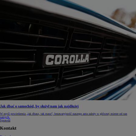
Jak dbać o samochód, by służył nam jak najdłużej
W myśl powiedzenia „jak dbasz, tak masz”, bezawaryjność naszego auta zależy w głównej mierze od nas
samych.
Sprawdź
Kontakt