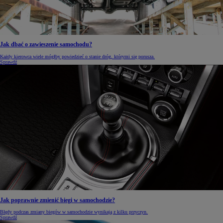
Jak dbać o zawieszenie samochodu?
Każdy kierowca wiele mógłby powiedzieć o stanie dróg, którymi się porusza.
Sprawdź
Jak poprawnie zmienić biegi w samochodzie?
Błędy podczas zmiany biegów w samochodzie wynikają z kilku przyczyn.
Sprawdź