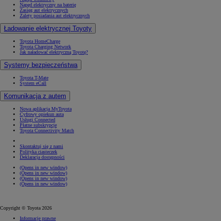
Napęd elektryczny na baterię
Zasięg aut elektrycznych
Zalety posiadania aut elektrycznych
Ładowanie elektrycznej Toyoty
Toyota HomeCharge
Toyota Charging Network
Jak naładować elektryczną Toyotę?
Systemy bezpieczeństwa
Toyota T-Mate
System eCall
Komunikacja z autem
Nowa aplikacja MyToyota
Cyfrowy opiekun auta
Usługi Connected
Płatne subskrypcje
Toyota Connectivity Match
Skontaktuj się z nami
Polityka ciasteczek
Deklaracja dostępności
(Opens in new window)
(Opens in new window)
(Opens in new window)
(Opens in new window)
Copyright © Toyota 2026
Informacje prawne