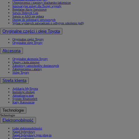
Ubezpieczenia i naprawy blacharsko-lakiernicze
Innowacyjne usługi dla Twojej wygody
Bezpłatne Akcje Serwisowe
Serwis Dobrych Cen
Serwis w ASO się opłaca
Dostęp do informacji serwisowych
Wykaz wydanych zaświadczeń o odbytym szkoleniu (pdf)
Oryginalne części i oleje Toyota
Oryginalne części Toyoty
Oryginalne oleje Toyoty
Akcesoria
Oryginalne akcesoria Toyoty
Opony i koła zimowe
Zabudowy samochodów dostawczych
Zabezpieczenia i alarmy
Sklep Toyoty
Strefa klienta
Aplikacja MyToyota
Instrukcje obsługi
Aktualizacja map
System Bluetooth®
Karty Ratownicze
Technologie
Technologie
Elektromobilność
Lider elektromobilności
Napęd hybrydowy
Napęd hybrydowy typu plug-in
Napęd wodorowy