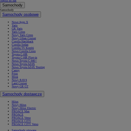
Napisz do nas
Samochody
Samochody
Samochody osobowe
Nowe Aygo X
Yaris
GR Yaris
Yaris Cross
Nowy Yaris Cross
Nowy Urban Cruiser
Corolla Hatchback
Corolla Sedan
Corolla TS Kombi
Nowa Corolla Cross
Toyota C-HR
Toyota C-HR Plug-in
Nowa Toyota C-HR+
Nowa Toyota bZ4X
Nowa Toyota bZ4X Touring
Camry
Prius
Mirai
Nowy RAV4
Land Cruiser
Nowy GR GT
Samochody dostawcze
Hilux
Nowy Hilux
Nowy Hilux Electric
PROACE Max
PROACE
PROACE Verso
PROACE CITY
PROACE CITY Verso
Samochody używane