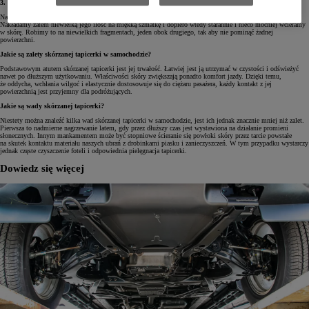
3. Pielęgnacja tapicerki
Na koniec pozostaje nam pokryć tak odczyszczoną tapicerkę specjalnym preparatem pielęgnacyjnym.
Nakładamy zatem niewielką jego ilość na miękką szmatkę i dopiero wtedy starannie i nieco mocniej wcieramy
w skórę. Robimy to na niewielkich fragmentach, jeden obok drugiego, tak aby nie pominąć żadnej
powierzchni.
Jakie są zalety skórzanej tapicerki w samochodzie?
Podstawowym atutem skórzanej tapicerki jest jej trwałość. Łatwiej jest ją utrzymać w czystości i odświeżyć
nawet po dłuższym użytkowaniu. Właściwości skóry zwiększają ponadto komfort jazdy. Dzięki temu,
że oddycha, wchłania wilgoć i elastycznie dostosowuje się do ciężaru pasażera, każdy kontakt z jej
powierzchnią jest przyjemny dla podróżujących.
Jakie są wady skórzanej tapicerki?
Niestety można znaleźć kilka wad skórzanej tapicerki w samochodzie, jest ich jednak znacznie mniej niż zalet.
Pierwsza to nadmierne nagrzewanie latem, gdy przez dłuższy czas jest wystawiona na działanie promieni
słonecznych. Innym mankamentem może być stopniowe ścieranie się powłoki skóry przez tarcie powstałe
na skutek kontaktu materiału naszych ubrań z drobinkami piasku i zanieczyszczeń. W tym przypadku wystarczy
jednak częste czyszczenie foteli i odpowiednia pielęgnacja tapicerki.
Dowiedz się więcej