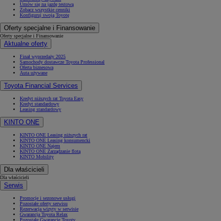
Umów się na jazdę testową
Zobacz wszystkie cenniki
Konfiguruj swoją Toyotę
Oferty specjalne i Finansowanie
Oferty specjalne i Finansowanie
Aktualne oferty
Finał wyprzedaży 2025
Samochody dostawcze Toyota Professional
Oferta biznesowa
Auta używane
Toyota Financial Services
Kredyt niższych rat Toyota Easy
Kredyt standardowy
Leasing standardowy
KINTO ONE
KINTO ONE Leasing niższych rat
KINTO ONE Leasing konsumencki
KINTO ONE Najem
KINTO ONE Zarządzanie flotą
KINTO Mobility
Dla właścicieli
Dla właścicieli
Serwis
Promocje i sezonowe usługi
Pozostałe oferty serwisu
Rezerwacja wizyty w serwisie
Gwarancja Toyota Relax
Pozostałe Gwarancje Toyoty