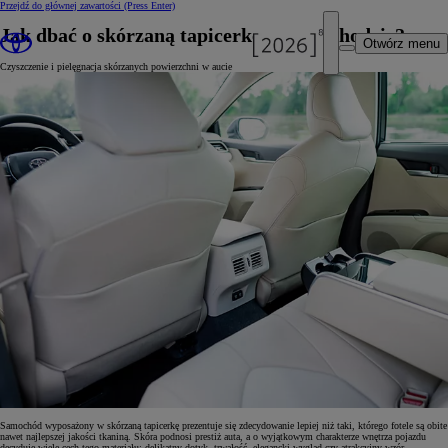
Przejdź do głównej zawartości
(Press Enter)
Jak dbać o skórzaną tapicerkę w samochodzie?
Otwórz menu
Czyszczenie i pielęgnacja skórzanych powierzchni w aucie
Samochód wyposażony w skórzaną tapicerkę prezentuje się zdecydowanie lepiej niż taki, którego fotele są obite
nawet najlepszej jakości tkaniną. Skóra podnosi prestiż auta, a o wyjątkowym charakterze wnętrza pojazdu
decyduje wiele cech tego materiału: delikatny dotyk, trwałość, elegancki wygląd czy atrakcyjny wzór.