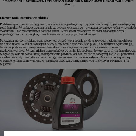
o świeżość płynu hamulcowego, który odgrywa główną rolę w prawidłowym funkcjonowaniu całego
układu.
Dlaczego pedał hamulca jest miękki?
Podstawowym i pierwszym sygnałem, że coś niedobrego dzieje się z płynem hamulcowym, jest zapadający się
pedał hamulca. W praktyce wygląda to tak, że podczas wciskania go – zwłaszcza do samego końca w sytuacjach
awaryjnych – nie czujemy prawie żadnego oporu. Kiedy zatem zauważymy, że pedał wpada nam wręcz
w podłogę i jest nazbyt miękki, może to oznaczać zużycie płynu hamulcowego.
Najczęstszą przyczyną takiego stanu rzeczy jest wilgoć, która dostała się do przewodów i zakłóca prawidłowe
działanie układu. W takich sytuacjach należy niezwłocznie sprawdzić stan płynu, a w rezultacie wymienić go,
bo dalsza jazda autem z niesprawnymi hamulcami może zagrażać bezpieczeństwu naszemu i innych
użytkowników dróg. W tym miejscu warto pokrótce wyjaśnić, jak dochodzi do tego, że w płynie hamulcowym
w ogóle pojawia się woda, której teoretycznie nie powinno tam być. Winne są zazwyczaj nie w stu procentach
szczelne przewody, przez które z czasem mogą przedostawać się drobinki wilgoci. Dzieje się tak najczęściej
w okresie jesienno-zimowym oraz w warunkach przetrzymywania samochodu na świeżym powietrzu, a nie
w garażu.