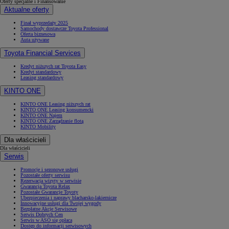
Oferty specjalne i Finansowanie
Aktualne oferty
Finał wyprzedaży 2025
Samochody dostawcze Toyota Professional
Oferta biznesowa
Auta używane
Toyota Financial Services
Kredyt niższych rat Toyota Easy
Kredyt standardowy
Leasing standardowy
KINTO ONE
KINTO ONE Leasing niższych rat
KINTO ONE Leasing konsumencki
KINTO ONE Najem
KINTO ONE Zarządzanie flotą
KINTO Mobility
Dla właścicieli
Dla właścicieli
Serwis
Promocje i sezonowe usługi
Pozostałe oferty serwisu
Rezerwacja wizyty w serwisie
Gwarancja Toyota Relax
Pozostałe Gwarancje Toyoty
Ubezpieczenia i naprawy blacharsko-lakiernicze
Innowacyjne usługi dla Twojej wygody
Bezpłatne Akcje Serwisowe
Serwis Dobrych Cen
Serwis w ASO się opłaca
Dostęp do informacji serwisowych