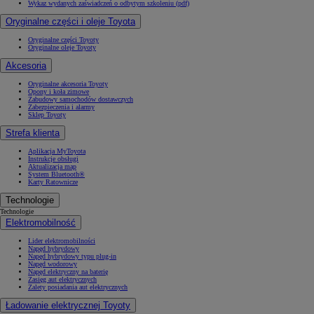
Wykaz wydanych zaświadczeń o odbytym szkoleniu (pdf)
Oryginalne części i oleje Toyota
Oryginalne części Toyoty
Oryginalne oleje Toyoty
Akcesoria
Oryginalne akcesoria Toyoty
Opony i koła zimowe
Zabudowy samochodów dostawczych
Zabezpieczenia i alarmy
Sklep Toyoty
Strefa klienta
Aplikacja MyToyota
Instrukcje obsługi
Aktualizacja map
System Bluetooth®
Karty Ratownicze
Technologie
Technologie
Elektromobilność
Lider elektromobilności
Napęd hybrydowy
Napęd hybrydowy typu plug-in
Napęd wodorowy
Napęd elektryczny na baterię
Zasięg aut elektrycznych
Zalety posiadania aut elektrycznych
Ładowanie elektrycznej Toyoty