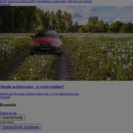
Każdy kierowca wiele mógłby powiedzieć o stanie dróg, którymi się porusza.
Sprawdź
Alergik za kierownicą - co warto wiedzieć?
Alergia dotyka coraz większą liczbę osób, w tym także kierowców.
Sprawdź
Kontakt
Napisz do nas
Samochody
Samochody
Samochody osobowe