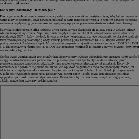
zwykłego użytkownika.
Dobry płyn hamulcowy – to znaczy jaki?
Przy wymianie płynu hamulcowego na nowy należy przede wszystkim pamiętać o tym, żeby był to preparat tej
samej klasy co poprzedni, czyli powinien posiadać tę samą temperaturę wrzenia. Z tego też powodu nie zaleca
się mieszania płynów, gdyż może mieć to negatywny wpływ na prawidłowe działanie układu hamulcowego.
Na rynku istnieje obecnie kilka rodzajów płynu hamulcowego różniących się między sobą w głównej mierze
właśnie temperaturą wrzenia. Najniższą z nich ma płyn o symbolu DOT 3. Zdecydowanie lepsze właściwości
posiada płyn DOT 4, który nie dość, że wrze w wyższej temperaturze niż jego poprzednik, to charakteryzuje się
także szybszą reakcją na absorpcję wody. Istnieją ponadto płyny hamulcowe DOT 5, których wrzenie jest
podwyższone o kilkadziesiąt stopni. Można spotkać preparaty z tej serii oznaczone symbolami DOT 5.0 i DOT
5.1. Ich podstawową różnicą jest to, że DOT 5.0 dopuszcza możliwość mieszania z innymi płynami, przy czym
zawsze należy tego unikać.
Oprócz wyżej wymienionych cech płynów hamulcowych przy wyborze odpowiedniego preparatu należy zwrócić
uwagę na kilka dodatkowych parametrów. Po pierwsze, powinien być to płyn o klasie zalecanej przez
producenta naszego samochodu, gdyż każdy inny może skutkować niepożądanymi usterkami. Dobry płyn
hamulcowy nie powinien się pienić ani szkodliwie wpływać na gumowe i metalowe podzespoły. Ważne jest
także to, aby współpracował z systemami bezpieczeństwa i innymi układami kontroli trakcji i wspomagania,
w które jest wyposażone nasze auto. Dodatkowym atutem dobrej jakości płynu hamulcowego jest niska
sprężystość par i niski poziom odparowalności. Dzięki temu będzie nam dłużej służył bez względu na to,
z jakim natężeniem używamy pedału hamulca.