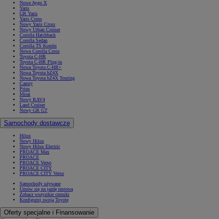
Nowe Aygo X
Yaris
GR Yaris
Yaris Cross
Nowy Yaris Cross
Nowy Urban Cruiser
Corolla Hatchback
Corolla Sedan
Corolla TS Kombi
Nowa Corolla Cross
Toyota C-HR
Toyota C-HR Plug-in
Nowa Toyota C-HR+
Nowa Toyota bZ4X
Nowa Toyota bZ4X Touring
Camry
Prius
Mirai
Nowy RAV4
Land Cruiser
Nowy GR GT
Samochody dostawcze
Hilux
Nowy Hilux
Nowy Hilux Electric
PROACE Max
PROACE
PROACE Verso
PROACE CITY
PROACE CITY Verso
Samochody używane
Umów się na jazdę testową
Zobacz wszystkie cenniki
Konfiguruj swoją Toyotę
Oferty specjalne i Finansowanie