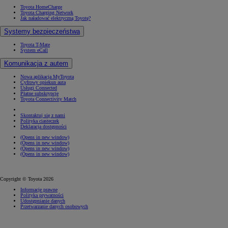
Toyota HomeCharge
Toyota Charging Network
Jak naładować elektryczną Toyotę?
Systemy bezpieczeństwa
Toyota T-Mate
System eCall
Komunikacja z autem
Nowa aplikacja MyToyota
Cyfrowy opiekun auta
Usługi Connected
Płatne subskrypcje
Toyota Connectivity Match
Skontaktuj się z nami
Polityka ciasteczek
Deklaracja dostępności
(Opens in new window)
(Opens in new window)
(Opens in new window)
(Opens in new window)
Copyright © Toyota 2026
Informacje prawne
Polityka prywatności
Udostępnianie danych
Przetwarzanie danych osobowych