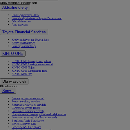
Oferty specjalne i Finansowanie
Aktualne oferty
Finał wyprzedaży 2025
Samochody dostawcze Toyota Professional
Oferta biznesowa
Auta używane
Toyota Financial Services
Kredyt niższych rat Toyota Easy
Kredyt standardowy
Leasing standardowy
KINTO ONE
KINTO ONE Leasing niższych rat
KINTO ONE Leasing konsumencki
KINTO ONE Najem
KINTO ONE Zarządzanie flotą
KINTO Mobility
Dla właścicieli
Dla właścicieli
Serwis
Promocje i sezonowe usługi
Pozostałe oferty serwisu
Rezerwacja wizyty w serwisie
Gwarancja Toyota Relax
Pozostałe Gwarancje Toyoty
Ubezpieczenia i naprawy blacharsko-lakiernicze
Innowacyjne usługi dla Twojej wygody
Bezpłatne Akcje Serwisowe
Serwis Dobrych Cen
Serwis w ASO się opłaca