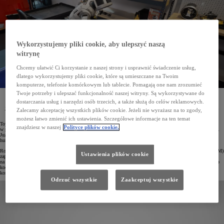
Wykorzystujemy pliki cookie, aby ulepszyć naszą
witrynę
Chcemy ułatwić Ci korzystanie z naszej strony i usprawnić świadczenie usług,
dlatego wykorzystujemy pliki cookie, które są umieszczane na Twoim
komputerze, telefonie komórkowym lub tablecie. Pomagają one nam zrozumieć
Twoje potrzeby i ulepszać funkcjonalność naszej witryny. Są wykorzystywane do
Toyota Research Institute (TRI) wraz z Boston Dynamics ogłosiły najnowsze osiągnięcia w rozwoju
dostarczania usług i narzędzi osób trzecich, a także służą do celów reklamowych.
humanoidalnego robota Atlas. Dzięki zastosowaniu sztucznej inteligencji maszyna potrafi teraz
jednocześnie poruszać się i realizować złożone zadania manualne. Co więcej, wprowadzanie nowych
Zalecamy akceptację wszystkich plików cookie. Jeżeli nie wyrażasz na to zgody,
umiejętności odbywa się sprawnie i nie wymaga pisania dodatkowego kodu.
możesz łatwo zmienić ich ustawienia. Szczegółowe informacje na ten temat
Toyota Research Institute (TRI), uznawany za światowego lidera w dziedzinie sztucznej inteligencji,
znajdziesz w naszej
Polityce plików cookie.
w październiku 2024 roku nawiązał bliższą współpracę z Boston Dynamics, pionierem w dziedzinie robotyki.
Już niespełna dziesięć miesięcy później obie organizacje poinformowały o istotnych postępach w rozwoju
humanoidalnego robota.
Robot Atlas firmy Boston Dynamics korzystający z opracowanych przez TRI Dużych Modeli Zachowań (LBM)
Ustawienia plików cookie
zaprezentował nowe możliwości, łącząc poruszanie się, precyzyjne działania manualne i bieżące reagowanie
na otoczenie. W przeciwieństwie do poprzedniej generacji nauka nowych umiejętności nie wymagała ręcznego
kodowania. Dzięki zastosowaniu LBM Atlas błyskawicznie adaptuje się do nowych zadań, eliminując
konieczność pisania dodatkowych linijek kodu.
Odrzuć wszystkie
Zaakceptuj wszystkie