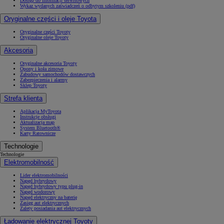
Dostęp do informacji serwisowych
Wykaz wydanych zaświadczeń o odbytym szkoleniu (pdf)
Oryginalne części i oleje Toyota
Oryginalne części Toyoty
Oryginalne oleje Toyoty
Akcesoria
Oryginalne akcesoria Toyoty
Opony i koła zimowe
Zabudowy samochodów dostawczych
Zabezpieczenia i alarmy
Sklep Toyoty
Strefa klienta
Aplikacja MyToyota
Instrukcje obsługi
Aktualizacja map
System Bluetooth®
Karty Ratownicze
Technologie
Technologie
Elektromobilność
Lider elektromobilności
Napęd hybrydowy
Napęd hybrydowy typu plug-in
Napęd wodorowy
Napęd elektryczny na baterię
Zasięg aut elektrycznych
Zalety posiadania aut elektrycznych
Ładowanie elektrycznej Toyoty