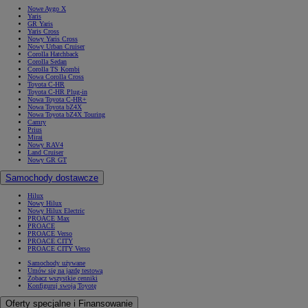
Nowe Aygo X
Yaris
GR Yaris
Yaris Cross
Nowy Yaris Cross
Nowy Urban Cruiser
Corolla Hatchback
Corolla Sedan
Corolla TS Kombi
Nowa Corolla Cross
Toyota C-HR
Toyota C-HR Plug-in
Nowa Toyota C-HR+
Nowa Toyota bZ4X
Nowa Toyota bZ4X Touring
Camry
Prius
Mirai
Nowy RAV4
Land Cruiser
Nowy GR GT
Samochody dostawcze
Hilux
Nowy Hilux
Nowy Hilux Electric
PROACE Max
PROACE
PROACE Verso
PROACE CITY
PROACE CITY Verso
Samochody używane
Umów się na jazdę testową
Zobacz wszystkie cenniki
Konfiguruj swoją Toyotę
Oferty specjalne i Finansowanie