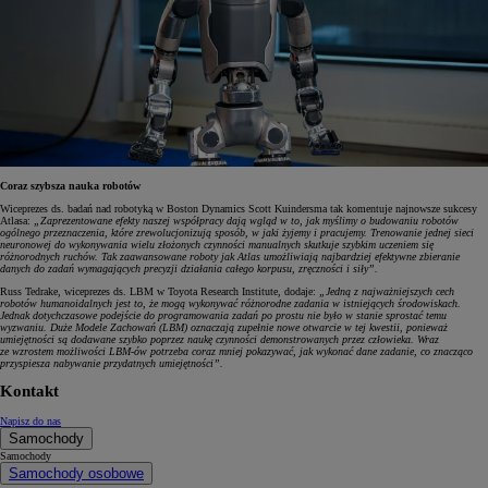
Coraz szybsza nauka robotów
Wiceprezes ds. badań nad robotyką w Boston Dynamics Scott Kuindersma tak komentuje najnowsze sukcesy
Atlasa:
„Zaprezentowane efekty naszej współpracy dają wgląd w to, jak myślimy o budowaniu robotów
ogólnego przeznaczenia, które zrewolucjonizują sposób, w jaki żyjemy i pracujemy. Trenowanie jednej sieci
neuronowej do wykonywania wielu złożonych czynności manualnych skutkuje szybkim uczeniem się
różnorodnych ruchów. Tak zaawansowane roboty jak Atlas umożliwiają najbardziej efektywne zbieranie
danych do zadań wymagających precyzji działania całego korpusu, zręczności i siły”.
Russ Tedrake, wiceprezes ds. LBM w Toyota Research Institute, dodaje:
„Jedną z najważniejszych cech
robotów humanoidalnych jest to, że mogą wykonywać różnorodne zadania w istniejących środowiskach.
Jednak dotychczasowe podejście do programowania zadań po prostu nie było w stanie sprostać temu
wyzwaniu. Duże Modele Zachowań (LBM) oznaczają zupełnie nowe otwarcie w tej kwestii, ponieważ
umiejętności są dodawane szybko poprzez naukę czynności demonstrowanych przez człowieka. Wraz
ze wzrostem możliwości LBM-ów potrzeba coraz mniej pokazywać, jak wykonać dane zadanie, co znacząco
przyspiesza nabywanie przydatnych umiejętności”.
Kontakt
Napisz do nas
Samochody
Samochody
Samochody osobowe