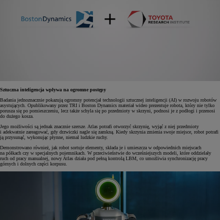
Sztuczna inteligencja wpływa na ogromne postępy
Badania jednoznacznie pokazują ogromny potencjał technologii sztucznej inteligencji (AI) w rozwoju robotów
asystujących. Opublikowany przez TRI i Boston Dynamics materiał wideo prezentuje robota, który nie tylko
porusza się po pomieszczeniu, lecz także schyla się po przedmioty w skrzyni, podnosi je z podłogi i przenosi
do dużego kosza.
Jego możliwości są jednak znacznie szersze. Atlas potrafi otworzyć skrzynię, wyjąć z niej przedmioty
i adekwatnie zareagować, gdy drzwiczki nagle się zamkną. Kiedy skrzynia zmienia swoje miejsce, robot potrafi
ją przysunąć, wykonując płynne, niemal ludzkie ruchy.
Demonstrowano również, jak robot sortuje elementy, składa je i umieszcza w odpowiednich miejscach
na półkach czy w specjalnych pojemnikach. W przeciwieństwie do wcześniejszych modeli, które oddzielały
ruch od pracy manualnej, nowy Atlas działa pod pełną kontrolą LBM, co umożliwia synchronizację pracy
górnych i dolnych części korpusu.