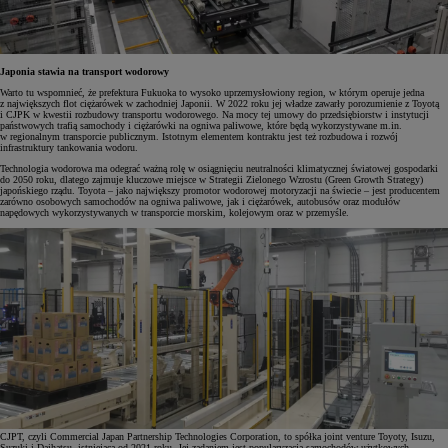
Japonia stawia na transport wodorowy
Warto tu wspomnieć, że prefektura Fukuoka to wysoko uprzemysłowiony region, w którym operuje jedna
z największych flot ciężarówek w zachodniej Japonii. W 2022 roku jej władze zawarły porozumienie z Toyotą
i CJPK w kwestii rozbudowy transportu wodorowego. Na mocy tej umowy do przedsiębiorstw i instytucji
państwowych trafią samochody i ciężarówki na ogniwa paliwowe, które będą wykorzystywane m.in.
w regionalnym transporcie publicznym. Istotnym elementem kontraktu jest też rozbudowa i rozwój
infrastruktury tankowania wodoru.
Technologia wodorowa ma odegrać ważną rolę w osiągnięciu neutralności klimatycznej światowej gospodarki
do 2050 roku, dlatego zajmuje kluczowe miejsce w Strategii Zielonego Wzrostu (Green Growth Strategy)
japońskiego rządu. Toyota – jako największy promotor wodorowej motoryzacji na świecie – jest producentem
zarówno osobowych samochodów na ogniwa paliwowe, jak i ciężarówek, autobusów oraz modułów
napędowych wykorzystywanych w transporcie morskim, kolejowym oraz w przemyśle.
CJPT, czyli Commercial Japan Partnership Technologies Corporation, to spółka joint venture Toyoty, Isuzu,
Suzuki i Daihatsu, istniejąca od 2021 roku. Jej zadaniem jest popularyzacja samochodów użytkowych