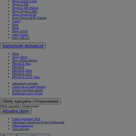
Nowa Corolla Cross
Toyota C-HR
Toyota C-HR Plug-in
Nowa Toyota C-HR+
Nowa Toyota bZ4X
Nowa Toyota bZ4X Touring
Camry
Prius
Mirai
Nowy RAV4
Land Cruiser
Nowy GR GT
Samochody dostawcze
Hilux
Nowy Hilux
Nowy Hilux Electric
PROACE Max
PROACE
PROACE Verso
PROACE CITY
PROACE CITY Verso
Samochody używane
Umów się na jazdę testową
Zobacz wszystkie cenniki
Konfiguruj swoją Toyotę
Oferty specjalne i Finansowanie
Oferty specjalne i Finansowanie
Aktualne oferty
Finał wyprzedaży 2025
Samochody dostawcze Toyota Professional
Oferta biznesowa
Auta używane