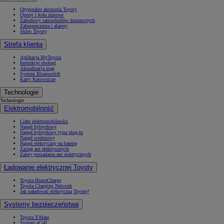
Oryginalne akcesoria Toyoty
Opony i koła zimowe
Zabudowy samochodów dostawczych
Zabezpieczenia i alarmy
Sklep Toyoty
Strefa klienta
Aplikacja MyToyota
Instrukcje obsługi
Aktualizacja map
System Bluetooth®
Karty Ratownicze
Technologie
Technologie
Elektromobilność
Lider elektromobilności
Napęd hybrydowy
Napęd hybrydowy typu plug-in
Napęd wodorowy
Napęd elektryczny na baterię
Zasięg aut elektrycznych
Zalety posiadania aut elektrycznych
Ładowanie elektrycznej Toyoty
Toyota HomeCharge
Toyota Charging Network
Jak naładować elektryczną Toyotę?
Systemy bezpieczeństwa
Toyota T-Mate
System eCall