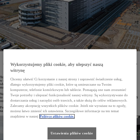
W Japonii otwarte zostało nowe centrum logistyczne AEON Fukuoka XD oparte na najnowszych
technologiach Toyoty i wykorzystujące bezemisyjne ciężarówki na wodór. Jest to w pełni
zautomatyzowany magazyn z autonomicznymi pojazdami elektrycznymi oraz robotami AI. Centrum
Wykorzystujemy pliki cookie, aby ulepszyć naszą
powstało w ramach współpracy Toyoty i CJPT z firmą AEON, japońskim właścicielem sieci
witrynę
supermarketów i sklepów.
Toyota wraz z CJPT (Commercial Japan Partnership Technologies Corporation) wyposażyły
Chcemy ułatwić Ci korzystanie z naszej strony i usprawnić świadczenie usług,
w najnowocześniejsze technologie nowe centrum logistyczne AEON Fukuoka XD, należące do japońskiego
właściciela sieci supermarketów i sklepów detalicznych. Wdrożono tam m.in. zaawansowany system
dlatego wykorzystujemy pliki cookie, które są umieszczane na Twoim
magazynowy oparty na inteligentnych robotach i elektrycznych pojazdach autonomicznych.
komputerze, telefonie komórkowym lub tablecie. Pomagają one nam zrozumieć
Nowe centrum ma usprawnić dostawy towarów do supermarketów i sklepów sieci AEON. Wszystko
Twoje potrzeby i ulepszać funkcjonalność naszej witryny. Są wykorzystywane do
to za sprawą opracowanego przez Toyotę zautomatyzowanego systemu zarządzania ruchem ciężarówek E-TOSS
dostarczania usług i narzędzi osób trzecich, a także służą do celów reklamowych.
oraz dzięki nowej flocie wodorowych aut dostawczych.
Zalecamy akceptację wszystkich plików cookie. Jeżeli nie wyrażasz na to zgody,
Projekt wpisuje się w realizowaną przez prefekturę Fukuoka politykę dekarbonizacji transportu opartej
na wodorze.
możesz łatwo zmienić ich ustawienia. Szczegółowe informacje na ten temat
znajdziesz w naszej
Polityce plików cookie.
Ustawienia plików cookie