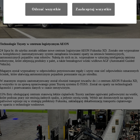
Odrzuć wszystkie
Zaakceptuj wszystkie
Technologie Toyoty w centrum logistycznym AEON
24 lipca br. do użytku zostało oddane nowe centrum logistyczne AEON Fukuoka XD. Zostało one wyposażone
w kompleksowy zautomatyzowany system zarządzania towarami oparty na zestawie bezemisyjnych,
autonomicznych pojazdów oraz robotów. Należą do nich m.in. wyposażone w sztuczną inteligencję ramiona
robotyczne, które zdejmują produkty z palet, a także bezzałogowe wózki widłowe AGF (Automated Guided
Vehicle).
Magazyn został wyposażony w odpowiednio przystosowane regały i szyny oraz sieć odpowiednio oznaczonych
ścieżek, które ułatwiają autonomicznym pojazdom poruszanie się po ośrodku.
W znacznym stopniu zautomatyzowany został również transport towarów do i z centrum AEON Fukuoka XD,
a wszystko to za sprawą opracowanego przez Toyotę systemu E-TOSS. Został on oparty na technologiach
łączności i przetwarzaniu danych w czasie rzeczywistym.
15% floty obsługującej centrum stanowią lekkie ciężarówki Toyoty zasilane ogniwami paliwowymi na wodór,
które podczas pracy nie emitują żadnych spalin, a jedynie czystą wodę. Wybór aut dostawczych na ogniwa
paliwowe wpisuje się w strategię prefektury Fukuoka, zakładającej dekarbonizację transportu ciężarowego
w oparciu o technologie wodorowe.