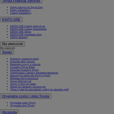
Toyota Financial Services
Kredyt niższych rat Toyota Easy
Kredyt standardowy
Leasing standardowy
KINTO ONE
KINTO ONE Leasing niższych rat
KINTO ONE Leasing konsumencki
KINTO ONE Najem
KINTO ONE Zarządzanie flotą
KINTO Mobility
Dla właścicieli
Dla właścicieli
Serwis
Promocje i sezonowe usługi
Pozostałe oferty serwisu
Rezerwacja wizyty w serwisie
Gwarancja Toyota Relax
Pozostałe Gwarancje Toyoty
Ubezpieczenia i naprawy blacharsko-lakiernicze
Innowacyjne usługi dla Twojej wygody
Bezpłatne Akcje Serwisowe
Serwis Dobrych Cen
Serwis w ASO się opłaca
Dostęp do informacji serwisowych
Wykaz wydanych zaświadczeń o odbytym szkoleniu (pdf)
Oryginalne części i oleje Toyota
Oryginalne części Toyoty
Oryginalne oleje Toyoty
Akcesoria