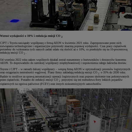
Wzrost wydajności o 10% i redukcja emisji CO
2
CJPT i Toyota nawiązały współpracę z firmą AEON w kwietniu 2021 roku. Zaproponowane przez nich
rozwiązania technologiczne i organizacyjne przyniosły znaczną poprawę wydajności. Czas pracy ciężarówek
potrzebny do wykonania tych samych zadań udało się skrócić aż o 10%, co przełożyło się na 10-procentową
redukcję emisji CO
.
2
Od września 2022 roku zakres wspólnych działań został rozszerzony o hurtowników i dostawców koncernu
AEON. To doprowadziło do szerokiej współpracy międzybranżowej i usprawnienia całego łańcucha dostaw.
Toyota i CJPT – w ramach dalszej współpracy – wesprą firmę AEON w optymalizacji procesów logistycznych
oraz osiągnięciu neutralności węglowej. Plany firmy zakładają redukcję emisji CO
o 35% do 2030 roku.
2
Będzie to możliwe za sprawą automatyzacji operacji logistycznych oraz poprzez skrócenie tras pokonywanych
przez ciężarówki. Ponadto do redukcji emisji CO
przyczyni się też rozbudowa floty lekkich pojazdów
2
ciężarowych na ogniwa paliwowe (FCEV) oraz innych niskoemisyjnych samochodów.