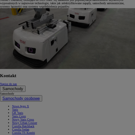
wyposażonych w najnowsze technologie, takie jak zelektryfikowane napędy, samochody autonomiczne,
systemy łączności oraz systemy współdzielenia pojazdów.
Kontakt
Napisz do nas
Samochody
Samochody
Samochody osobowe
Nowe Aygo X
Yaris
GR Yaris
Yaris Cross
Nowy Yaris Cross
Nowy Urban Cruiser
Corolla Hatchback
Corolla Sedan
Corolla TS Kombi