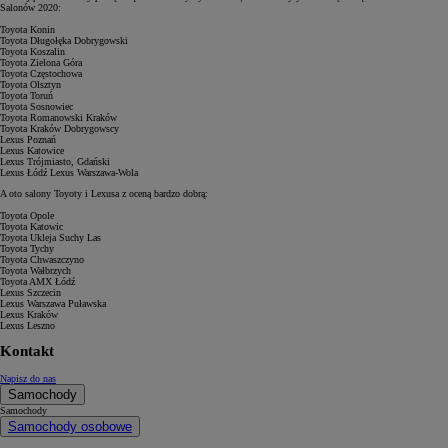
Salonów 2020:
Toyota Konin
Toyota Długołęka Dobrygowski
Toyota Koszalin
Toyota Zielona Góra
Toyota Częstochowa
Toyota Olsztyn
Toyota Toruń
Toyota Sosnowiec
Toyota Romanowski Kraków
Toyota Kraków Dobrygowscy
Lexus Poznań
Lexus Katowice
Lexus Trójmiasto, Gdański
Lexus Łódź Lexus Warszawa-Wola
A oto salony Toyoty i Lexusa z oceną bardzo dobrą:
Toyota Opole
Toyota Katowic
Toyota Ukleja Suchy Las
Toyota Tychy
Toyota Chwaszczyno
Toyota Wałbrzych
Toyota AMX Łódź
Lexus Szczecin
Lexus Warszawa Puławska
Lexus Kraków
Lexus Leszno
Kontakt
Napisz do nas
Samochody
Samochody
Samochody osobowe