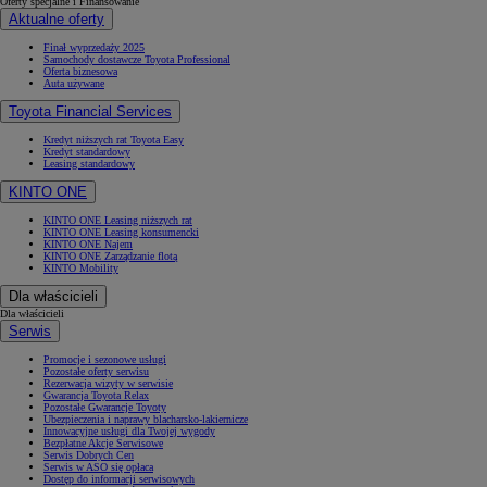
Oferty specjalne i Finansowanie
Aktualne oferty
Finał wyprzedaży 2025
Samochody dostawcze Toyota Professional
Oferta biznesowa
Auta używane
Toyota Financial Services
Kredyt niższych rat Toyota Easy
Kredyt standardowy
Leasing standardowy
KINTO ONE
KINTO ONE Leasing niższych rat
KINTO ONE Leasing konsumencki
KINTO ONE Najem
KINTO ONE Zarządzanie flotą
KINTO Mobility
Dla właścicieli
Dla właścicieli
Serwis
Promocje i sezonowe usługi
Pozostałe oferty serwisu
Rezerwacja wizyty w serwisie
Gwarancja Toyota Relax
Pozostałe Gwarancje Toyoty
Ubezpieczenia i naprawy blacharsko-lakiernicze
Innowacyjne usługi dla Twojej wygody
Bezpłatne Akcje Serwisowe
Serwis Dobrych Cen
Serwis w ASO się opłaca
Dostęp do informacji serwisowych