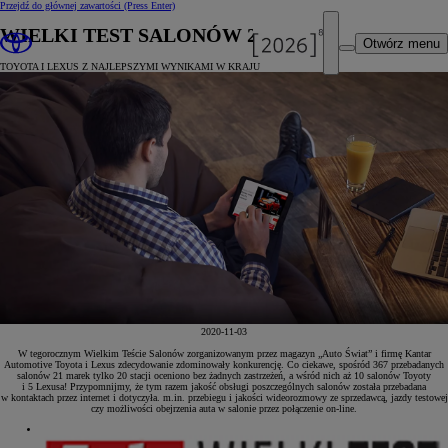
Przejdź do głównej zawartości
(Press Enter)
WIELKI TEST SALONÓW 2020
Otwórz menu
TOYOTA I LEXUS Z NAJLEPSZYMI WYNIKAMI W KRAJU
2020-11-03
W tegorocznym Wielkim Teście Salonów zorganizowanym przez magazyn „Auto Świat” i firmę Kantar
Automotive Toyota i Lexus zdecydowanie zdominowały konkurencję. Co ciekawe, spośród 367 przebadanych
salonów 21 marek tylko 20 stacji oceniono bez żadnych zastrzeżeń, a wśród nich aż 10 salonów Toyoty
i 5 Lexusa! Przypomnijmy, że tym razem jakość obsługi poszczególnych salonów została przebadana
w kontaktach przez internet i dotyczyła. m.in. przebiegu i jakości wideorozmowy ze sprzedawcą, jazdy testowej
czy możliwości obejrzenia auta w salonie przez połączenie on-line.