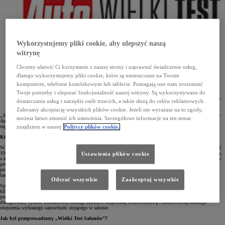
Wykorzystujemy pliki cookie, aby ulepszyć naszą
witrynę
Chcemy ułatwić Ci korzystanie z naszej strony i usprawnić świadczenie usług,
dlatego wykorzystujemy pliki cookie, które są umieszczane na Twoim
komputerze, telefonie komórkowym lub tablecie. Pomagają one nam zrozumieć
Twoje potrzeby i ulepszać funkcjonalność naszej witryny. Są wykorzystywane do
dostarczania usług i narzędzi osób trzecich, a także służą do celów reklamowych.
Zalecamy akceptację wszystkich plików cookie. Jeżeli nie wyrażasz na to zgody,
„Mamy ogromną przyjemność wręczyć nagrody za zwycięstwo w tegorocznej edycji Wielkiego Testu Salonów
możesz łatwo zmienić ich ustawienia. Szczegółowe informacje na ten temat
Auto Świata i firmy Kantar za pierwsze miejsce dla Lexusa i dla Toyota Motor Poland. Obie marki mają
najlepszą sieć dealerską w Polsce”.
znajdziesz w naszej
Polityce plików cookie.
Kto brał udział w konkursie „Wielki Test Salonów”?
W konkursie oceniono także poszczególne stacje dealerskie. Tytuł wzorowego salonu otrzymało 20 z nich, zaś
108 pozostałych określono jako bardzo dobre. Wśród 20 salonów ocenionych wzorowo aż 10 to stacje Toyoty,
Ustawienia plików cookie
a kolejne 5 – Lexusa. Tak wysoka ocena wyróżnionych stacji dilerskich była wynikiem nie tylko zapewnienia
potencjalnym klientom komfortowego kontaktu on-line i prezentacji wybranego samochodu, lecz także
propozycji dodatkowego bonusu. 7 salonów Toyoty i 4 Lexusa znalazło się wśród stacji ocenionych jako
bardzo dobre.
Odrzuć wszystkie
Zaakceptuj wszystkie
Specyficzna sytuacja na rynku spowodowana pandemią zmusiła audytorów, czyli tak zwanych tajemniczych
klientów, aby w tym roku badali oni jakość obsługi w kontaktach z salonami przez internet. Co warte
podkreślenia, Toyota i Lexus jako pierwsze marki na rynku wprowadziły Internetowy Salon sprzedaży, czyli
zintegrowany system internetowej obsługi klienta z bezpieczną wideorozmową i możliwością zdalnego
obejrzenia wybranego samochodu stojącego w salonie.
Jak był przeprowadzony „Wielki Test Salonów”?