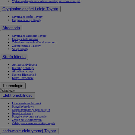
Wykaz wydanych zaświadczeń o odbytym szkoleniu (pdf)
Oryginalne części i oleje Toyota
Oryginalne części Toyoty
Oryginalne oleje Toyoty
Akcesoria
Oryginalne akcesoria Toyoty
Opony i koła zimowe
Zabudowy samochodów dostawczych
Zabezpieczenia i alarmy
Sklep Toyoty
Strefa klienta
Aplikacja MyToyota
Instrukcje obsługi
Aktualizacja map
System Bluetooth®
Karty Ratownicze
Technologie
Technologie
Elektromobilność
Lider elektromobilności
Napęd hybrydowy
Napęd hybrydowy typu plug-in
Napęd wodorowy
Napęd elektryczny na baterię
Zasięg aut elektrycznych
Zalety posiadania aut elektrycznych
Ładowanie elektrycznej Toyoty