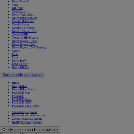
Nowe Aygo X
Yaris
GR Yaris
Yaris Cross
Nowy Yaris Cross
Nowy Urban Cruiser
Corolla Hatchback
Corolla Sedan
Corolla TS Kombi
Nowa Corolla Cross
Toyota C-HR
Toyota C-HR Plug-in
Nowa Toyota C-HR+
Nowa Toyota bZ4X
Nowa Toyota bZ4X Touring
Camry
Prius
Mirai
Nowy RAV4
Land Cruiser
Nowy GR GT
Samochody dostawcze
Hilux
Nowy Hilux
Nowy Hilux Electric
PROACE Max
PROACE
PROACE Verso
PROACE CITY
PROACE CITY Verso
Samochody używane
Umów się na jazdę testową
Zobacz wszystkie cenniki
Konfiguruj swoją Toyotę
Oferty specjalne i Finansowanie