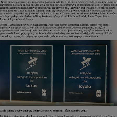
„Naszą pierwszą obserwacją w na początku pandemii było to, że klienci nie chcą wychodzić z domów i boją się
przychodzić do stacji dilerskich. Stąd wziął się pomysł wideorozmowy i salonu internetowego. W domu, przed
ekranem komputera rozmawiamy ze sprzedawcą i czujemy się tak, jakbyśmy byli w salonie. To coś, co kiedyś
było marzeniem, a dziś na skutek pandemii stało się rzeczywistością. Wprowadziliśmy to rozwiązanie jako
standard do wszystkich stacji dealerskich Toyoty i Lexusa. Zostało ono zauważone w Wielkim Teście Salonów,
w którym praktycznie zdeklasowaliśmy konkurencję” – podkreślił dr Jacek Pawlak, Prezes Toyota Motor
Poland i Toyota Central Europe.
Toyota i Lexus zostawiły w tyle konkurencję w najważniejszych elementach badania. Salony tych marek
zapewniły najlepszy kontakt on-line i wideorozmowę z intuicyjnym wyborem połączenia, najczęściej
proponowały możliwość obejrzenia samochodu w salonie wraz z jazdą testową, najczęściej oferowały także
ponadstandardowe opcje, np. użyczenie samochodu na dłuższy czas zamiast krótkiej jazdy testowej. Z kolei
dwa salony Lexusa jako jedyne zaproponowały podstawienie auta testowego pod dom klienta.
Jakie salony Toyoty zdobyły wzorową ocenę w Wielkim Teście Salonów 2020?
Poniżej przedstawiamy pełną listę salonów Toyoty i Lexusa, które zdobyły wzorową ocenę w Wielkim Teście