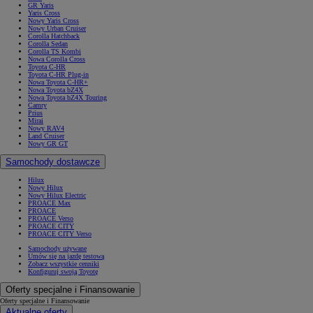
GR Yaris
Yaris Cross
Nowy Yaris Cross
Nowy Urban Cruiser
Corolla Hatchback
Corolla Sedan
Corolla TS Kombi
Nowa Corolla Cross
Toyota C-HR
Toyota C-HR Plug-in
Nowa Toyota C-HR+
Nowa Toyota bZ4X
Nowa Toyota bZ4X Touring
Camry
Prius
Mirai
Nowy RAV4
Land Cruiser
Nowy GR GT
Samochody dostawcze
Hilux
Nowy Hilux
Nowy Hilux Electric
PROACE Max
PROACE
PROACE Verso
PROACE CITY
PROACE CITY Verso
Samochody używane
Umów się na jazdę testową
Zobacz wszystkie cenniki
Konfiguruj swoją Toyotę
Oferty specjalne i Finansowanie
Oferty specjalne i Finansowanie
Aktualne oferty