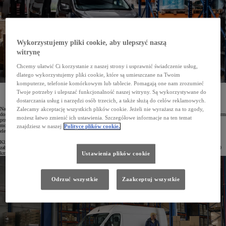
Wykorzystujemy pliki cookie, aby ulepszyć naszą
witrynę
Chcemy ułatwić Ci korzystanie z naszej strony i usprawnić świadczenie usług,
dlatego wykorzystujemy pliki cookie, które są umieszczane na Twoim
komputerze, telefonie komórkowym lub tablecie. Pomagają one nam zrozumieć
Toyota przygotowała wyjątkową ofertę dla firm transportowych, kurierskich i cateringowych*.
Twoje potrzeby i ulepszać funkcjonalność naszej witryny. Są wykorzystywane do
Obejmuje ona specjalne rabaty oraz niskie miesięczne raty w Leasingu KINTO One. Atrakcyjne
warunki dotyczą modeli PROACE CITY, PROACE i PROACE MAX z silnikami spalinowymi i
dostarczania usług i narzędzi osób trzecich, a także służą do celów reklamowych.
elektrycznymi.
Na rynku debiutują zmodernizowane modele PROACE CITY i PROACE, a także największy samochód
Zalecamy akceptację wszystkich plików cookie. Jeżeli nie wyrażasz na to zgody,
dostawczy w gamie Toyoty – PROACE MAX. W związku z tym marka przygotowała atrakcyjną ofertę dla firm
możesz łatwo zmienić ich ustawienia. Szczegółowe informacje na ten temat
przewozowych świadczących usługi transportu osób, kurierskie lub cateringowe. Dotyczy ona wszystkich
modeli z rodziny PROACE w wersjach van – zarówno z silnikami spalinowymi, jak i z napędem
znajdziesz w naszej
Polityce plików cookie.
elektrycznym.
Klienci mogą wybrać dowolną konfigurację auta, a także wyposażyć swój pojazd w oferowaną przez Toyotę
zabudowę. Kontrakty zawierane są na okres od 24 do 48 miesięcy z limitem przebiegu od 15 000 do 200 000
km oraz z pakietem serwisowym.
Ustawienia plików cookie
Odrzuć wszystkie
Zaakceptuj wszystkie