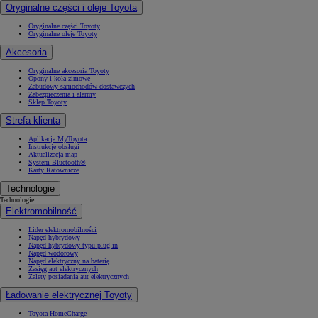
Oryginalne części i oleje Toyota
Oryginalne części Toyoty
Oryginalne oleje Toyoty
Akcesoria
Oryginalne akcesoria Toyoty
Opony i koła zimowe
Zabudowy samochodów dostawczych
Zabezpieczenia i alarmy
Sklep Toyoty
Strefa klienta
Aplikacja MyToyota
Instrukcje obsługi
Aktualizacja map
System Bluetooth®
Karty Ratownicze
Technologie
Technologie
Elektromobilność
Lider elektromobilności
Napęd hybrydowy
Napęd hybrydowy typu plug-in
Napęd wodorowy
Napęd elektryczny na baterię
Zasięg aut elektrycznych
Zalety posiadania aut elektrycznych
Ładowanie elektrycznej Toyoty
Toyota HomeCharge