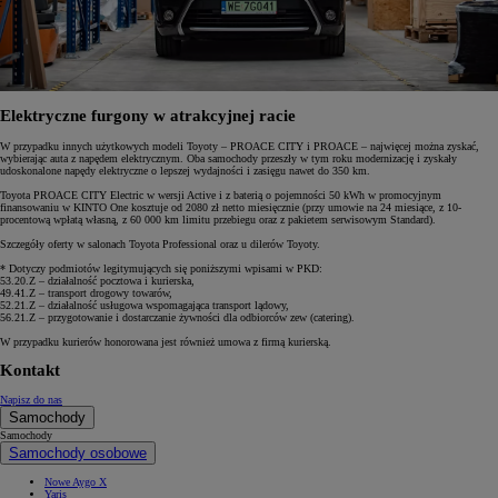
Elektryczne furgony w atrakcyjnej racie
W przypadku innych użytkowych modeli Toyoty – PROACE CITY i PROACE – najwięcej można zyskać,
wybierając auta z napędem elektrycznym. Oba samochody przeszły w tym roku modernizację i zyskały
udoskonalone napędy elektryczne o lepszej wydajności i zasięgu nawet do 350 km.
Toyota PROACE CITY Electric w wersji Active i z baterią o pojemności 50 kWh w promocyjnym
finansowaniu w KINTO One kosztuje od 2080 zł netto miesięcznie (przy umowie na 24 miesiące, z 10-
procentową wpłatą własną, z 60 000 km limitu przebiegu oraz z pakietem serwisowym Standard).
Szczegóły oferty w salonach Toyota Professional oraz u dilerów Toyoty.
* Dotyczy podmiotów legitymujących się poniższymi wpisami w PKD:
53.20.Z – działalność pocztowa i kurierska,
49.41.Z – transport drogowy towarów,
52.21.Z – działalność usługowa wspomagająca transport lądowy,
56.21.Z – przygotowanie i dostarczanie żywności dla odbiorców zew (catering).
W przypadku kurierów honorowana jest również umowa z firmą kurierską.
Kontakt
Napisz do nas
Samochody
Samochody
Samochody osobowe
Nowe Aygo X
Yaris