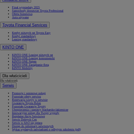
Finał wyprzedaży 2025
Samochody dostawcze Toyota Professional
Oferta biznesowa
Auta używane
Toyota Financial Services
Kredyt niższych rat Toyota Easy
Kredyt standardowy
Leasing standardowy
KINTO ONE
KINTO ONE Leasing niższych rat
KINTO ONE Leasing konsumencki
KINTO ONE Najem
KINTO ONE Zarządzanie flotą
KINTO Mobility
Dla właścicieli
Dla właścicieli
Serwis
Promocje i sezonowe usługi
Pozostałe oferty serwisu
Rezerwacja wizyty w serwisie
Gwarancja Toyota Relax
Pozostałe Gwarancje Toyoty
Ubezpieczenia i naprawy blacharsko-lakiernicze
Innowacyjne usługi dla Twojej wygody
Bezpłatne Akcje Serwisowe
Serwis Dobrych Cen
Serwis w ASO się opłaca
Dostęp do informacji serwisowych
Wykaz wydanych zaświadczeń o odbytym szkoleniu (pdf)