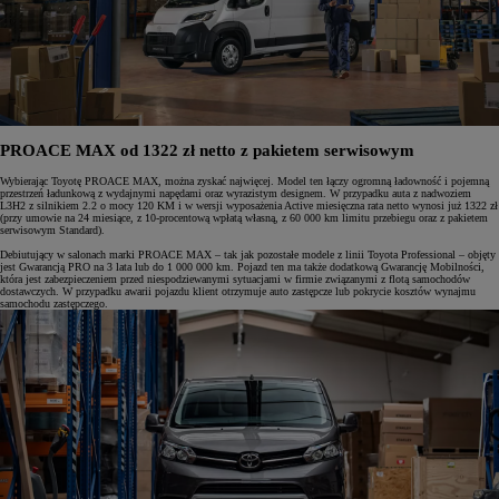
PROACE MAX od 1322 zł netto z pakietem serwisowym
Wybierając Toyotę PROACE MAX, można zyskać najwięcej. Model ten łączy ogromną ładowność i pojemną
przestrzeń ładunkową z wydajnymi napędami oraz wyrazistym designem. W przypadku auta z nadwoziem
L3H2 z silnikiem 2.2 o mocy 120 KM i w wersji wyposażenia Active miesięczna rata netto wynosi już 1322 zł
(przy umowie na 24 miesiące, z 10-procentową wpłatą własną, z 60 000 km limitu przebiegu oraz z pakietem
serwisowym Standard).
Debiutujący w salonach marki PROACE MAX – tak jak pozostałe modele z linii Toyota Professional – objęty
jest Gwarancją PRO na 3 lata lub do 1 000 000 km. Pojazd ten ma także dodatkową Gwarancję Mobilności,
która jest zabezpieczeniem przed niespodziewanymi sytuacjami w firmie związanymi z flotą samochodów
dostawczych. W przypadku awarii pojazdu klient otrzymuje auto zastępcze lub pokrycie kosztów wynajmu
samochodu zastępczego.