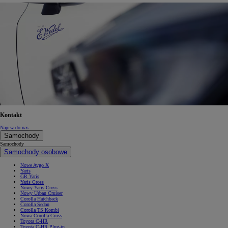
Kontakt
Napisz do nas
Samochody
Samochody
Samochody osobowe
Nowe Aygo X
Yaris
GR Yaris
Yaris Cross
Nowy Yaris Cross
Nowy Urban Cruiser
Corolla Hatchback
Corolla Sedan
Corolla TS Kombi
Nowa Corolla Cross
Toyota C-HR
Toyota C-HR Plug-in