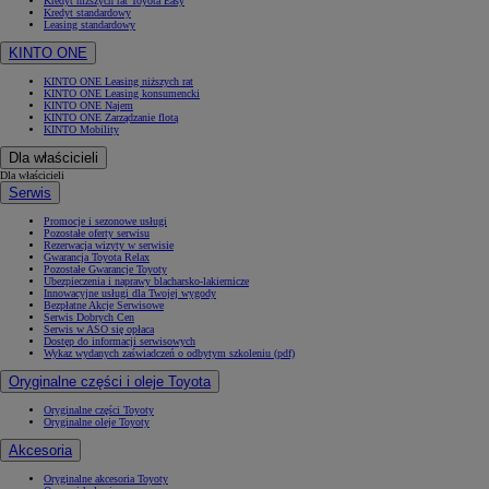
Kredyt niższych rat Toyota Easy
Kredyt standardowy
Leasing standardowy
KINTO ONE
KINTO ONE Leasing niższych rat
KINTO ONE Leasing konsumencki
KINTO ONE Najem
KINTO ONE Zarządzanie flotą
KINTO Mobility
Dla właścicieli
Dla właścicieli
Serwis
Promocje i sezonowe usługi
Pozostałe oferty serwisu
Rezerwacja wizyty w serwisie
Gwarancja Toyota Relax
Pozostałe Gwarancje Toyoty
Ubezpieczenia i naprawy blacharsko-lakiernicze
Innowacyjne usługi dla Twojej wygody
Bezpłatne Akcje Serwisowe
Serwis Dobrych Cen
Serwis w ASO się opłaca
Dostęp do informacji serwisowych
Wykaz wydanych zaświadczeń o odbytym szkoleniu (pdf)
Oryginalne części i oleje Toyota
Oryginalne części Toyoty
Oryginalne oleje Toyoty
Akcesoria
Oryginalne akcesoria Toyoty