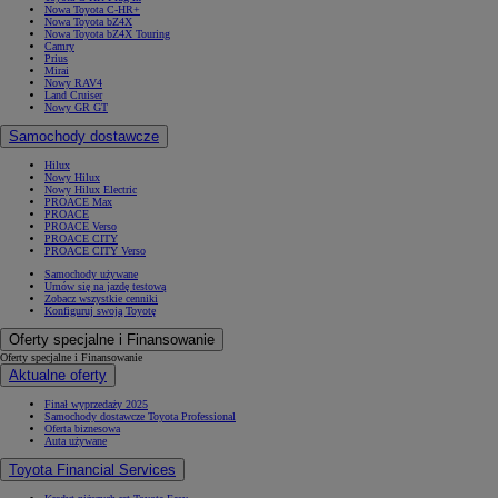
Nowa Toyota C-HR+
Nowa Toyota bZ4X
Nowa Toyota bZ4X Touring
Camry
Prius
Mirai
Nowy RAV4
Land Cruiser
Nowy GR GT
Samochody dostawcze
Hilux
Nowy Hilux
Nowy Hilux Electric
PROACE Max
PROACE
PROACE Verso
PROACE CITY
PROACE CITY Verso
Samochody używane
Umów się na jazdę testową
Zobacz wszystkie cenniki
Konfiguruj swoją Toyotę
Oferty specjalne i Finansowanie
Oferty specjalne i Finansowanie
Aktualne oferty
Finał wyprzedaży 2025
Samochody dostawcze Toyota Professional
Oferta biznesowa
Auta używane
Toyota Financial Services