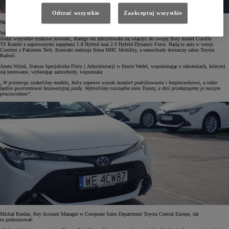
Odrzuć wszystkie
Zaakceptuj wszystkie
Niezawodna Corolla
Wedel od ponad 170 lat specjalizuje się w produkcji czekolady i wyrobów czekoladowych. Firma z uwagą
śledzi wszystkie rynkowe nowinki, dlatego też zdecydowała się włączyć do swojej floty model Corolla
TS Kombi z najnowszymi napędami 1.8 Hybrid oraz 2.0 Hybrid Dynamic Force. Będą to auta w wersji
Comfort z Pakietem Tech. Kontrakt realizuje firma MHC Mobility, a samochody dostarczy salon Toyota
Radość.
Aneta Witoń, Starsza Specjalistka Floty i Administracji w firmie Wedel, wspominając o założeniach, którymi
się kierowano, wybierając samochody, wspomiała:
„W przetargu szukaliśmy modelu, który zapewni wysoki komfort podróżowania i bezpieczeństwo, a także
będzie gwarantował bezawaryjną jazdę. Wybraliśmy oszczędne auta Toyoty, a dziś przekazujemy je naszym
pracownikom”.
Michał Bardan, Key Account Manager w Coroprate Sales Department Toyota Central Europe, tak
to podsumował: