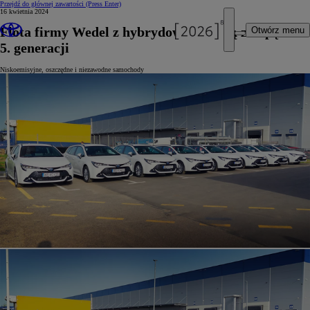
Przejdź do głównej zawartości
(Press Enter)
16 kwietnia 2024
Flota firmy Wedel z hybrydową Corollą z napędem
Otwórz menu
5. generacji
Niskoemisyjne, oszczędne i niezawodne samochody