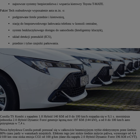
najnowsze systemy bezpieczeństwa i wsparcia kierowcy Toyota T-MATE.
Pakiet Tech rozbudowuje wyposażenie auta m.in. o:
podgrzewane fotele przednie i kierownicę,
stację do bezprzewodowego ładowania telefonu w konsoli centralne,
system bezkluczykowego dostępu do samochodu (Inteligentny kluczyk),
układ detekcji przeszkód (ICS),
przednie i tylne czujniki parkowania.
Corolla TS Kombi z napędem 1.8 Hybrid 140 KM od 0 do 100 km/h rozpędza się w 9,1 s. mocniejsza
jednostka 2.0 Hybrid Dynamic Force generuje łączną moc 197 KM (144 kW), a od 0 do 100 km/h auto
przyspiesza w 7,4 s.
Nowa hybrydowa Corolla potrafi poruszać się w całkowicie bezemisyjnym trybie elektrycznym przez średnio
80% czasu jazdy w warunkach miejskich. Efektem tego jest niskie średnie zużycie paliwa, wynoszące od 4,4
l/100 km oraz niska emisja CO2 od 100 g/km (dane dla napędu 2.0 Hybrid Dynamic Force 196 KM e-CVT).