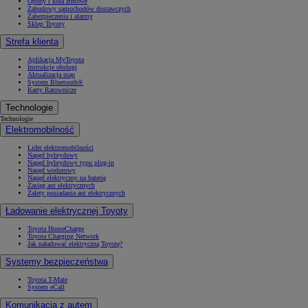
Opony i koła zimowe
Zabudowy samochodów dostawczych
Zabezpieczenia i alarmy
Sklep Toyoty
Strefa klienta
Aplikacja MyToyota
Instrukcje obsługi
Aktualizacja map
System Bluetooth®
Karty Ratownicze
Technologie
Technologie
Elektromobilność
Lider elektromobilności
Napęd hybrydowy
Napęd hybrydowy typu plug-in
Napęd wodorowy
Napęd elektryczny na baterię
Zasięg aut elektrycznych
Zalety posiadania aut elektrycznych
Ładowanie elektrycznej Toyoty
Toyota HomeCharge
Toyota Charging Network
Jak naładować elektryczną Toyotę?
Systemy bezpieczeństwa
Toyota T-Mate
System eCall
Komunikacja z autem