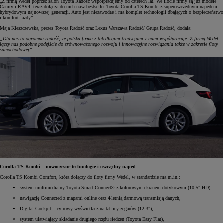
„Z firmą Wedel poprzez salon Toyota Radość współpracujemy od czterech lat. We flocie firmy są już modele
Camry i RAV4, teraz dołącza do nich nasz bestseller Toyota Corolla TS Kombi z superoszczędnym napędem
hybrydowym najnowszej generacji. Auto jest niezawodne i ma komplet technologii dbających o bezpieczeństwo
i komfort jazdy”.
Maja Kleszczewska, prezes Toyota Radość oraz Lexus Warszawa Radość/ Grupa Radość, dodała:
„Dla nas to ogromna radość, że polska firma z tak długimi tradycjami z nami współpracuje. Z firmą Wedel
łączy nas podobne podejście do zrównoważonego rozwoju i innowacyjne rozwiązania także w zakresie floty
samochodowej”.
Corolla TS Kombi – nowoczesne technologie i oszczędny napęd
Corolla TS Kombi Comfort, która dołączy do floty firmy Wedel, w standardzie ma m.in.:
system multimedialny Toyota Smart Connect® z kolorowym ekranem dotykowym (10,5" HD),
nawigację Connected z mapami online oraz 4-letnią darmową transmisją danych,
Digital Cockpit – cyfrowy wyświetlacz na tablicy zegarów (12,3"),
system ułatwiający składanie drugiego rzędu siedzeń (Toyota Easy Flat),