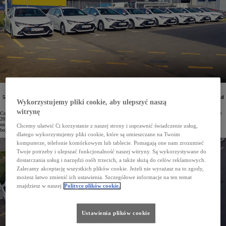
Flota firmy Wedel została poszerzona o niskoemisyjne, oszczędne i niezawodne Toyoty z hybrydą
5. generacji. Pracownicy będą poruszać się Corollami TS Kombi z napędami 1.8 Hybrid i 2.0 Hybrid
Wykorzystujemy pliki cookie, aby ulepszyć naszą
Dynamic Force. Pierwsze samochody już zostały wydane przez salon Toyota Radość.
witrynę
Corolla to najpopularniejsze auto osobowe w Polsce, a także najczęstszy wybór firm. Te ostatnie w I kwartale
2024 roku zarejestrowały już 6500 egz. tego modelu. Przedsiębiorcy wybierają Corollę ze względu
na niezawodne i oszczędne napędy hybrydowe 5. generacji, a także szeroką gamę wersji nadwoziowych oraz
Chcemy ułatwić Ci korzystanie z naszej strony i usprawnić świadczenie usług,
bogate wyposażenie.
dlatego wykorzystujemy pliki cookie, które są umieszczane na Twoim
komputerze, telefonie komórkowym lub tablecie. Pomagają one nam zrozumieć
Twoje potrzeby i ulepszać funkcjonalność naszej witryny. Są wykorzystywane do
dostarczania usług i narzędzi osób trzecich, a także służą do celów reklamowych.
Zalecamy akceptację wszystkich plików cookie. Jeżeli nie wyrażasz na to zgody,
możesz łatwo zmienić ich ustawienia. Szczegółowe informacje na ten temat
znajdziesz w naszej
Polityce plików cookie.
Ustawienia plików cookie