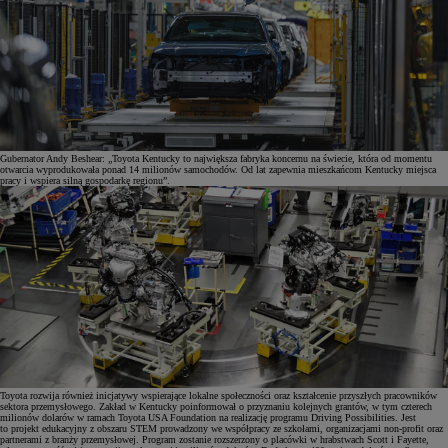
Gubernator Andy Beshear: „Toyota Kentucky to największa fabryka koncernu na świecie, która od momentu
otwarcia wyprodukowała ponad 14 milionów samochodów. Od lat zapewnia mieszkańcom Kentucky miejsca
pracy i wspiera silną gospodarkę regionu”.
Toyota rozwija również inicjatywy wspierające lokalne społeczności oraz kształcenie przyszłych pracowników
sektora przemysłowego. Zakład w Kentucky poinformował o przyznaniu kolejnych grantów, w tym czterech
milionów dolarów w ramach Toyota USA Foundation na realizację programu Driving Possibilities. Jest
to projekt edukacyjny z obszaru STEM prowadzony we współpracy ze szkołami, organizacjami non-profit oraz
partnerami z branży przemysłowej. Program zostanie rozszerzony o placówki w hrabstwach Scott i Fayette,