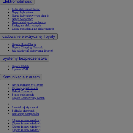
Elektromobilność
Lider elektromobilności
Napęd hybrydowy
Napęd hybrydowy typu plug-in
Napęd wodorowy
Napęd elektryczny na baterię
Zasięg aut elektrycznych
Zalety posiadania aut elektrycznych
Ładowanie elektrycznej Toyoty
Toyota HomeCharge
Toyota Charging Network
Jak naładować elektryczną Toyotę?
Systemy bezpieczeństwa
Toyota T-Mate
System eCall
Komunikacja z autem
Nowa aplikacja MyToyota
Cyfrowy opiekun auta
Usługi Connected
Płatne subskrypcje
Toyota Connectivity Match
Skontaktuj się z nami
Polityka ciasteczek
Deklaracja dostępności
(Opens in new window)
(Opens in new window)
(Opens in new window)
(Opens in new window)