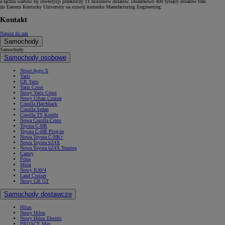
a łączna wartość tej inwestycji przekroczy 11 milionów dolarów. Dodatkowo 400 tysięcy dolarów trafi
do Eastern Kentucky University na rozwój kierunku Manufacturing Engineering.
Kontakt
Napisz do nas
Samochody
Samochody
Samochody osobowe
Nowe Aygo X
Yaris
GR Yaris
Yaris Cross
Nowy Yaris Cross
Nowy Urban Cruiser
Corolla Hatchback
Corolla Sedan
Corolla TS Kombi
Nowa Corolla Cross
Toyota C-HR
Toyota C-HR Plug-in
Nowa Toyota C-HR+
Nowa Toyota bZ4X
Nowa Toyota bZ4X Touring
Camry
Prius
Mirai
Nowy RAV4
Land Cruiser
Nowy GR GT
Samochody dostawcze
Hilux
Nowy Hilux
Nowy Hilux Electric
PROACE Max