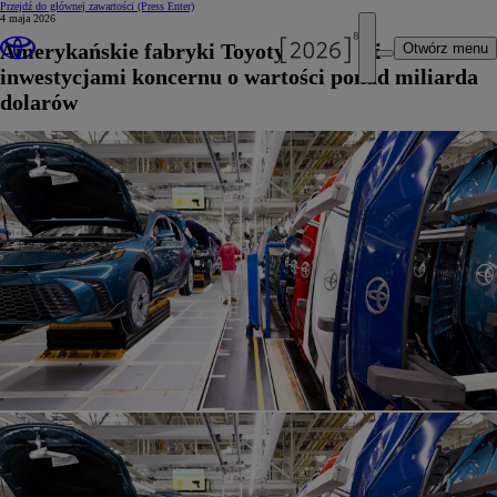
Przejdź do głównej zawartości
(Press Enter)
4 maja 2026
Amerykańskie fabryki Toyoty z nowymi
Otwórz menu
inwestycjami koncernu o wartości ponad miliarda
dolarów