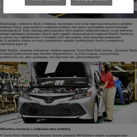
Modernizacja i rozbudowa fabryk w Kentucky oraz Indianie, które od lat odgrywają istotną rolę w globalnej
strukturze Toyoty, mają umożliwić zwiększenie produkcji oraz szybsze wprowadzanie nowych rozwiązań
technologicznych. Plany obejmują także poszerzenie oferty pojazdów zelektryfikowanych, co jest elementem
strategii zakładającej dostarczanie różnych typów napędów dopasowanych do oczekiwań klientów. Inwestycja
ta wpisuje się w zaprezentowany w listopadzie 2025 roku program, który przewiduje przeznaczenie
do 10 miliardów dolarów na rozwój amerykańskich zakładów produkcyjnych Toyoty w perspektywie
najbliższych pięciu lat.
Mark Templin, wiceprezes wykonawczy i dyrektor operacyjny Toyota Motor North America:
„Inwestycje Toyoty
w Stanach Zjednoczonych mają charakter długoterminowy i są ściśle związane z naszą filozofią
produkowania tam, gdzie sprzedajemy, oraz kupowania tam, gdzie produkujemy”.
Miliardowa inwestycja w zwiększenie mocy produkcji
W Toyota Motor Manufacturing Kentucky koncern przeznaczy 800 milionów dolarów na przygotowanie