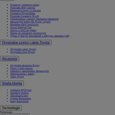
Promocje i sezonowe usługi
Pozostałe oferty serwisu
Rezerwacja wizyty w serwisie
Gwarancja Toyota Relax
Pozostałe Gwarancje Toyoty
Ubezpieczenia i naprawy blacharsko-lakiernicze
Innowacyjne usługi dla Twojej wygody
Bezpłatne Akcje Serwisowe
Serwis Dobrych Cen
Serwis w ASO się opłaca
Dostęp do informacji serwisowych
Wykaz wydanych zaświadczeń o odbytym szkoleniu (pdf)
Oryginalne części i oleje Toyota
Oryginalne części Toyoty
Oryginalne oleje Toyoty
Akcesoria
Oryginalne akcesoria Toyoty
Opony i koła zimowe
Zabudowy samochodów dostawczych
Zabezpieczenia i alarmy
Sklep Toyoty
Strefa klienta
Aplikacja MyToyota
Instrukcje obsługi
Aktualizacja map
System Bluetooth®
Karty Ratownicze
Technologie
Technologie