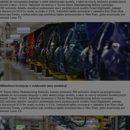
zakładu do wytwarzania drugiego w pełni elektrycznego modelu, a także na rozwój zdolności produkcyjnych
modeli Camry i RAV4. Natomiast inwestycja w Toyota Motor Manufacturing Indiana wynosząca
200 milionów dolarów umożliwi podniesienie mocy produkcyjnych modelu Grand Highlander, jednego
z kluczowych SUV-ów marki na rynku w USA. Samochód będzie powstawał w zakładzie East Plant obok
minivana Sienna, a jednocześnie jego produkcja będzie kontynuowana w West Plant, gdzie montowany jest
również Lexus TX.
Miliardowa inwestycja w zwiększenie mocy produkcji
W Toyota Motor Manufacturing Kentucky koncern przeznaczy 800 milionów dolarów na przygotowanie
zakładu do wytwarzania drugiego w pełni elektrycznego modelu, a także na rozwój zdolności produkcyjnych
modeli Camry i RAV4. Natomiast inwestycja w Toyota Motor Manufacturing Indiana wynosząca
200 milionów dolarów umożliwi podniesienie mocy produkcyjnych modelu Grand Highlander, jednego
z kluczowych SUV-ów marki na rynku w USA. Samochód będzie powstawał w zakładzie East Plant obok
minivana Sienna, a jednocześnie jego produkcja będzie kontynuowana w West Plant, gdzie montowany jest
również Lexus TX.