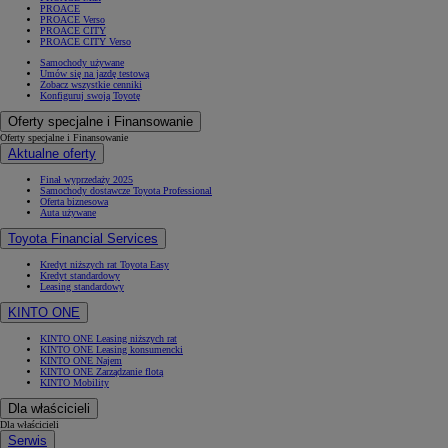
PROACE
PROACE Verso
PROACE CITY
PROACE CITY Verso
Samochody używane
Umów się na jazdę testową
Zobacz wszystkie cenniki
Konfiguruj swoją Toyotę
Oferty specjalne i Finansowanie
Oferty specjalne i Finansowanie
Aktualne oferty
Finał wyprzedaży 2025
Samochody dostawcze Toyota Professional
Oferta biznesowa
Auta używane
Toyota Financial Services
Kredyt niższych rat Toyota Easy
Kredyt standardowy
Leasing standardowy
KINTO ONE
KINTO ONE Leasing niższych rat
KINTO ONE Leasing konsumencki
KINTO ONE Najem
KINTO ONE Zarządzanie flotą
KINTO Mobility
Dla właścicieli
Dla właścicieli
Serwis