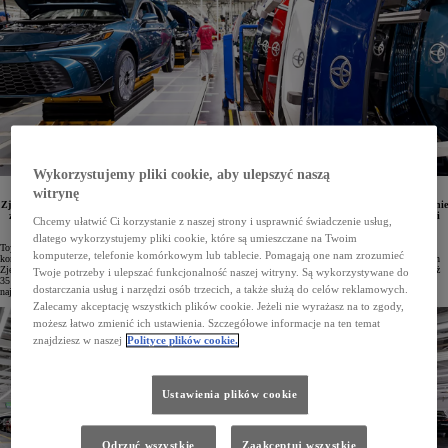
Wykorzystujemy pliki cookie, aby ulepszyć naszą
witrynę
Toyota przeznaczy ponad miliard dolarów na rozwój swoich zakładów produkcyjnych w Stanach
Zjednoczonych zlokalizowanych w Kentucky oraz Indianie. Inwestycja ma na celu zarówno zwiększenie
zdolności wytwórczych obecnie produkowanych modeli, jak i wdrożenie nowej, zaawansowanej linii
Chcemy ułatwić Ci korzystanie z naszej strony i usprawnić świadczenie usług,
montażowej przeznaczonej do produkcji samochodów w pełni elektrycznych.
dlatego wykorzystujemy pliki cookie, które są umieszczane na Twoim
Toyota jest największym producentem samochodów na świecie, a w samym 2025 roku w 72 fabrykach
komputerze, telefonie komórkowym lub tablecie. Pomagają one nam zrozumieć
koncernu wyprodukowano ponad 11 milionów pojazdów. Marka prowadzi działalność produkcyjną w Stanach
Zjednoczonych od czterech dekad, a łączna liczba aut wytworzonych w tamtejszych zakładach przekroczyła już
Twoje potrzeby i ulepszać funkcjonalność naszej witryny. Są wykorzystywane do
35 milionów. Z okazji 40-lecia funkcjonowania Toyota Motor Manufacturing Kentucky (TMMK), czyli
dostarczania usług i narzędzi osób trzecich, a także służą do celów reklamowych.
największej fabryki koncernu na świecie, ogłoszono kolejną inwestycję przekraczającą miliard dolarów.
Zalecamy akceptację wszystkich plików cookie. Jeżeli nie wyrażasz na to zgody,
możesz łatwo zmienić ich ustawienia. Szczegółowe informacje na ten temat
znajdziesz w naszej
Polityce plików cookie.
Ustawienia plików cookie
Odrzuć wszystkie
Zaakceptuj wszystkie