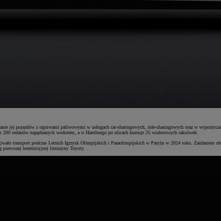
stanie jej pojazdów z ogniwami paliwowymi w usługach car-sharingowych, ride-sharingowych oraz w wypożycz
ntom 200 sedanów napędzanych wodorem, a w Hamburgu po ulicach kursuje 25 wodorowych taksówek.
wało transport podczas Letnich Igrzysk Olimpijskich i Paraolimpijskich w Paryżu w 2024 roku. Zaufaniem obd
ę pierwszej bezemisyjnej limuzyny Toyoty.