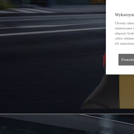
Wykorzystu
Chcemy ułatwi
umieszczane 
ulepszać funk
celów reklamo
ich ustawieni
Ustawie