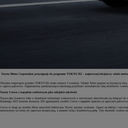
Toyota Motor Corporation przystępuje do programu TOKYO H2 – najnowszej inicjatywy władz metropolii
Oficjalne rozpoczęcie projektu TOKYO H2 miało miejsce 3 września. Władze Tokio poprzez tę inicjatywę chcą
w ogniwa paliwowe. Organizatorzy przedsięwzięcia zamierzają przybliżyć mieszkańcom ideę mobilności wodorow
Od
81 900 zł
Toyoty Crown z napędem wodorowym jako tokijskie taksówki
Yaris Cross
Toyota jako światowy lider w dziedzinie technologii wodorowych w motoryzacji zdecydowała się dołączyć do
HYBRID
fiskalnego 2025 koncern dostarczy 200 egzemplarzy modelu Crown z napędem opartym na ogniwach paliwowy
Crown to drugi po modelu Mirai samochód elektryczny Toyoty zasilany wodorem. Oparty na lekkiej i sztywnej 
umieszczony na tylnej osi zapewnia dynamiczną, a zarazem cichą i komfortową jazdę. Trzy zbiorniki wodoru u