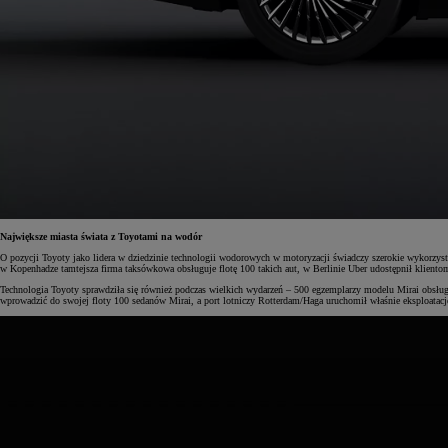
Od
105 300 zł
Corolla Hatchback
HYBRID
Największe miasta świata z Toyotami na wodór
O pozycji Toyoty jako lidera w dziedzinie technologii wodorowych w motoryzacji świadczy szerokie wykorzy
w Kopenhadze tamtejsza firma taksówkowa obsługuje flotę 100 takich aut, w Berlinie Uber udostępnił klie
Technologia Toyoty sprawdziła się również podczas wielkich wydarzeń – 500 egzemplarzy modelu Mirai obsługi
wprowadzić do swojej floty 100 sedanów Mirai, a port lotniczy Rotterdam/Haga uruchomił właśnie eksploatacj