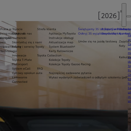
Praca w Toyocie
Strefa klienta
Świętujemy 35 lat Toyoty w Polsce
Toyota Central Europ
Zarządza
sing niższych rat
Dołącz do nas
Aplikacja MyToyota
Odkryj 35 wyjątkowych ofert
Skontaktuj się z nam
Komfort 
Ak
asing konsumencki
Kontakt
Instrukcje obsługi
pr
Umów się na jazdę testową
Zapytaj 
ajem
Skontaktuj się z nami
Aktualizacja map
Ce
floty
ządzanie flotą
Salony i serwisy Toyoty
System Bluetooth®
ws
y
Technologie
Karty Ratownicze
mo
Innowacje
Toyota Collection
Kalkulat
S
Toyota T-Mate
Kolekcje Toyoty
do
Motorsport
Kolekcje Toyoty Gazoo Racing
To
System eCall
FAQ
Pr
Cyfrowy opiekun auta
Najczęściej zadawane pytania
Of
Ładowanie
Wykaz wydanych zaświadczeń o odbytym szkoleniu (pdf)
KI
Connected
fi
S
u
in
w
U
si
ja
te