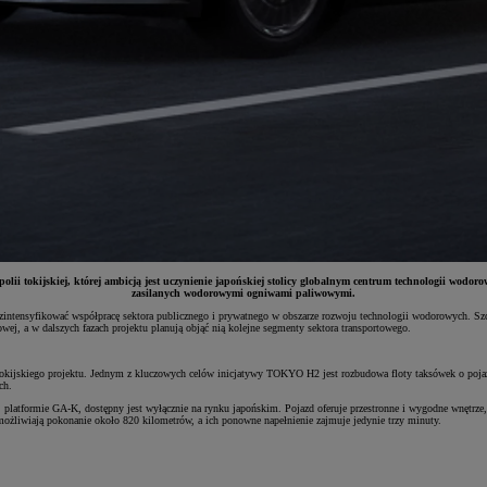
 tokijskiej, której ambicją jest uczynienie japońskiej stolicy globalnym centrum technologii wodor
zasilanych wodorowymi ogniwami paliwowymi.
 zintensyfikować współpracę sektora publicznego i prywatnego w obszarze rozwoju technologii wodorowych. Sz
ej, a w dalszych fazach projektu planują objąć nią kolejne segmenty sektora transportowego.
 tokijskiego projektu. Jednym z kluczowych celów inicjatywy TOKYO H2 jest rozbudowa floty taksówek o poja
ch.
platformie GA-K, dostępny jest wyłącznie na rynku japońskim. Pojazd oferuje przestronne i wygodne wnętrze, 
możliwiają pokonanie około 820 kilometrów, a ich ponowne napełnienie zajmuje jedynie trzy minuty.