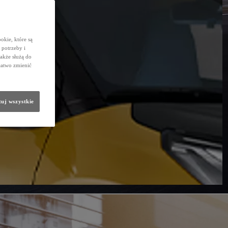
okie, które są
potrzeby i
także służą do
łatwo zmienić
uj wszystkie