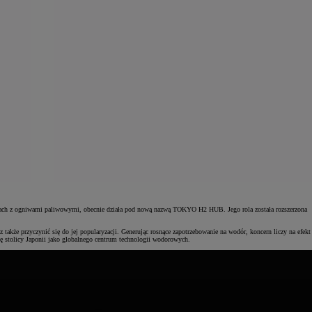
ach z ogniwami paliwowymi, obecnie działa pod nową nazwą TOKYO H2 HUB. Jego rola została rozszerzona
kże przyczynić się do jej popularyzacji. Generując rosnące zapotrzebowanie na wodór, koncern liczy na efekt
 stolicy Japonii jako globalnego centrum technologii wodorowych.