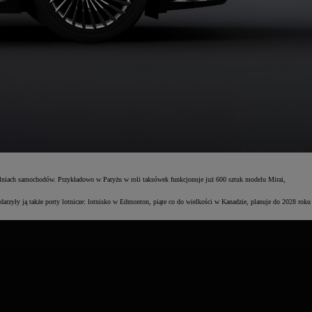
alniach samochodów. Przykładowo w Paryżu w roli taksówek funkcjonuje już 600 sztuk modelu Mirai,
arzyły ją także porty lotnicze: lotnisko w Edmonton, piąte co do wielkości w Kanadzie, planuje do 2028 roku