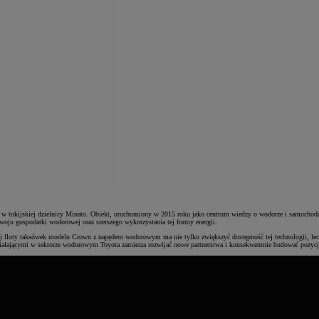
tokijskiej dzielnicy Minato. Obiekt, uruchomiony w 2015 roku jako centrum wiedzy o wodorze i samochod
zwoju gospodarki wodorowej oraz szerszego wykorzystania tej formy energii.
 floty taksówek modelu Crown z napędem wodorowym ma nie tylko zwiększyć dostępność tej technologii, lecz ta
iałającymi w sektorze wodorowym Toyota zamierza rozwijać nowe partnerstwa i konsekwentnie budować pozycję