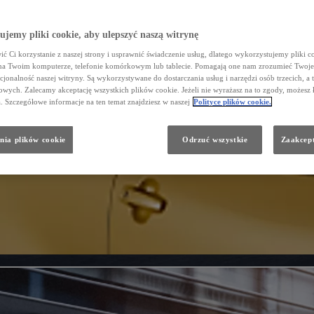
jemy pliki cookie, aby ulepszyć naszą witrynę
ć Ci korzystanie z naszej strony i usprawnić świadczenie usług, dlatego wykorzystujemy pliki co
na Twoim komputerze, telefonie komórkowym lub tablecie. Pomagają one nam zrozumieć Twoje 
cjonalność naszej witryny. Są wykorzystywane do dostarczania usług i narzędzi osób trzecich, a 
wych. Zalecamy akceptację wszystkich plików cookie. Jeżeli nie wyrażasz na to zgody, możesz 
a. Szczegółowe informacje na ten temat znajdziesz w naszej
Polityce plików cookie.
nia plików cookie
Odrzuć wszystkie
Zaakcept