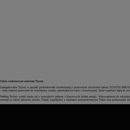
Tokio wodorowym centrum Toyoty
Zaangażowanie Toyoty w projekt poskutkowało modernizacją i ponownym otworciem salonu TOYOTA MIRAI w 
– teraz stanowi przestrzeń do współpracy między przedsiębiorstwami i instytucjami, które wspólnie dążą do ro
Według Toyoty wodór stanie się w przyszłości jednym z kluczowych źródeł energii. Wprowadzenie do tokijskiej
synergii w całym łańcuchu dostaw. Dzięki współpracy z władzami metropolitalnymi Tokio oraz podmiotami dz