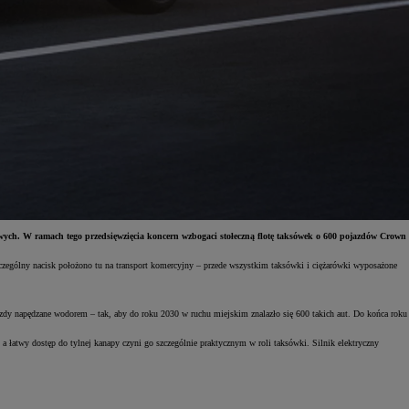
owych. W ramach tego przedsięwzięcia koncern wzbogaci stołeczną flotę taksówek o 600 pojazdów Crown
czególny nacisk położono tu na transport komercyjny – przede wszystkim taksówki i ciężarówki wyposażone
zdy napędzane wodorem – tak, aby do roku 2030 w ruchu miejskim znalazło się 600 takich aut. Do końca roku
a łatwy dostęp do tylnej kanapy czyni go szczególnie praktycznym w roli taksówki. Silnik elektryczny