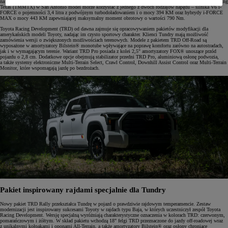
na cztery koła zapewnia znakomite właściwości terenowe. Produkowany w fabryce Toyota Motor Manufacturing
Texas (TMMTX) w San Antonio model morze korzystać z jednego z dwóch rodzajów napędu – silnika V6 i-
FORCE o pojemności 3,4 litra z podwójnym turbodoładowaniem i o mocy 394 KM oraz hybrydy i-FORCE
MAX o mocy 443 KM zapewniającej maksymalny moment obrotowy o wartości 790 Nm.
Toyota Racing Development (TRD) od dawna zajmuje się opracowywaniem pakietów modyfikacji dla
amerykańskich modeli Toyoty, nadając im czysto sportowy charakter. Klienci Tundry mają możliwość
zamówienia wersji o zwiększonych możliwościach terenowych. Modele z pakietem TRD Off-Road są
wyposażone w amortyzatory Bilstein® monotube wpływające na poprawę komfortu zarówno na autostradach,
jak i w wymagającym terenie. Wariant TRD Pro posiada z kolei 2,5" amortyzatory FOX® unoszące przód
pojazdu o 2,8 cm. Dodatkowe opcje obejmują stabilizator przedni TRD Pro, aluminiową osłonę podwozia,
a także systemy elektroniczne Multi-Terrain Select, Crawl Control, Downhill Assist Control oraz Multi-Terrain
Monitor, które wspomagają jazdę po bezdrożach.
Pakiet inspirowany rajdami specjalnie dla Tundry
Nowy pakiet TRD Rally przekształca Tundrę w pojazd o prawdziwie rajdowym temperamencie. Zestaw
modernizacji jest inspirowany sukcesami Toyoty w rajdach typu Baja, w których uczestniczył zespół Toyota
Racing Development. Wersję specjalną wyróżniają charakterystyczne oznaczenia w kolorach TRD: czerwonym,
pomarańczowym i żółtym. W skład pakietu wchodzą 18" felgi TRD przeznaczone do jazdy off-roadowej wraz
z unikalnymi kołpakami i oponami All-Terrain, a także amortyzatory Bilstein® oraz osłony chroniące