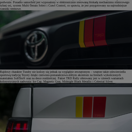
podwozie. Ponadto samochód jest wyposażony w elektronicznie sterowaną blokadę mechanizmu różnicowego
tylnej osi, system Multi-Terrain Select i Crawl Control, co sprawia, że jest przygotowany na najtrudniejsze
warunki terenowe.
Rajdowy charakter Tundry nie kończy się jednak na wyglądzie zewnętrznym – wnętrze także odzwierciedla
sportową tradycję Toyoty dzięki czerwono-pomarańczowo-żółtym akcentom na fotelach wykończonych
materiałem SoftTex® oraz na desce rozdzielczej. Pakiet TRD Rally oferowany jest w czterech wariantach
kolorystycznych nadwozia: Ice Cap, Magnetic Gray, Midnight Black Metallic i Celestial Silver.