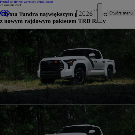
Przejdź do głównej zawartości
(Press Enter)
27 września 2024
Toyota Tundra największym pick-upem marki
Otwórz menu
z nowym rajdowym pakietem TRD Rally