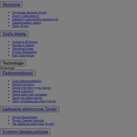
Akcesoria
Oryginalne akcesoria Toyoty
Opony i koła zimowe
Zabudowy samochodów dostawczych
Zabezpieczenia i alarmy
Sklep Toyoty
Strefa klienta
Aplikacja MyToyota
Instrukcje obsługi
Aktualizacja map
System Bluetooth®
Karty Ratownicze
Technologie
Technologie
Elektromobilność
Lider elektromobilności
Napęd hybrydowy
Napęd hybrydowy typu plug-in
Napęd wodorowy
Napęd elektryczny na baterię
Zasięg aut elektrycznych
Zalety posiadania aut elektrycznych
Ładowanie elektrycznej Toyoty
Toyota HomeCharge
Toyota Charging Network
Jak naładować elektryczną Toyotę?
Systemy bezpieczeństwa