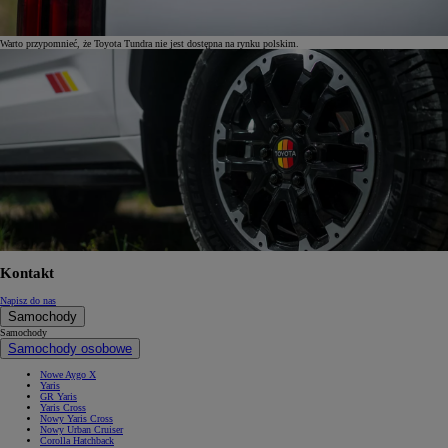
Warto przypomnieć, że Toyota Tundra nie jest dostępna na rynku polskim.
Kontakt
Napisz do nas
Samochody
Samochody
Samochody osobowe
Nowe Aygo X
Yaris
GR Yaris
Yaris Cross
Nowy Yaris Cross
Nowy Urban Cruiser
Corolla Hatchback