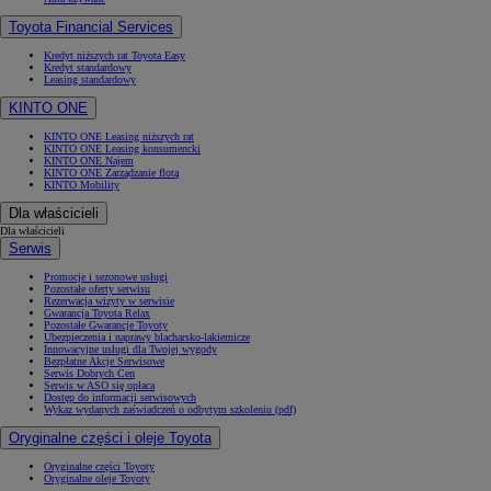
Toyota Financial Services
Kredyt niższych rat Toyota Easy
Kredyt standardowy
Leasing standardowy
KINTO ONE
KINTO ONE Leasing niższych rat
KINTO ONE Leasing konsumencki
KINTO ONE Najem
KINTO ONE Zarządzanie flotą
KINTO Mobility
Dla właścicieli
Dla właścicieli
Serwis
Promocje i sezonowe usługi
Pozostałe oferty serwisu
Rezerwacja wizyty w serwisie
Gwarancja Toyota Relax
Pozostałe Gwarancje Toyoty
Ubezpieczenia i naprawy blacharsko-lakiernicze
Innowacyjne usługi dla Twojej wygody
Bezpłatne Akcje Serwisowe
Serwis Dobrych Cen
Serwis w ASO się opłaca
Dostęp do informacji serwisowych
Wykaz wydanych zaświadczeń o odbytym szkoleniu (pdf)
Oryginalne części i oleje Toyota
Oryginalne części Toyoty
Oryginalne oleje Toyoty