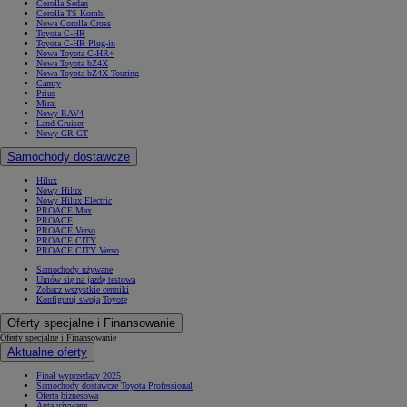
Corolla Sedan
Corolla TS Kombi
Nowa Corolla Cross
Toyota C-HR
Toyota C-HR Plug-in
Nowa Toyota C-HR+
Nowa Toyota bZ4X
Nowa Toyota bZ4X Touring
Camry
Prius
Mirai
Nowy RAV4
Land Cruiser
Nowy GR GT
Samochody dostawcze
Hilux
Nowy Hilux
Nowy Hilux Electric
PROACE Max
PROACE
PROACE Verso
PROACE CITY
PROACE CITY Verso
Samochody używane
Umów się na jazdę testową
Zobacz wszystkie cenniki
Konfiguruj swoją Toyotę
Oferty specjalne i Finansowanie
Oferty specjalne i Finansowanie
Aktualne oferty
Finał wyprzedaży 2025
Samochody dostawcze Toyota Professional
Oferta biznesowa
Auta używane