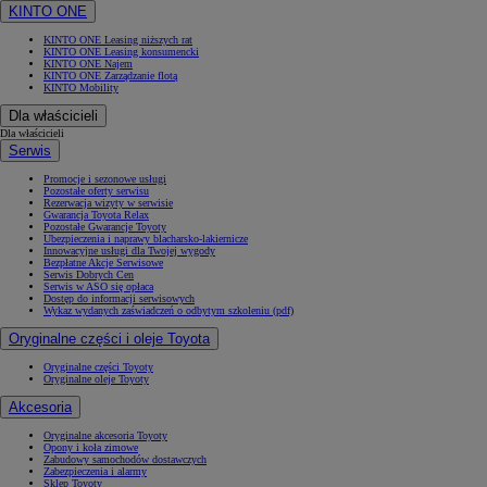
KINTO ONE
KINTO ONE Leasing niższych rat
KINTO ONE Leasing konsumencki
KINTO ONE Najem
KINTO ONE Zarządzanie flotą
KINTO Mobility
Dla właścicieli
Dla właścicieli
Serwis
Promocje i sezonowe usługi
Pozostałe oferty serwisu
Rezerwacja wizyty w serwisie
Gwarancja Toyota Relax
Pozostałe Gwarancje Toyoty
Ubezpieczenia i naprawy blacharsko-lakiernicze
Innowacyjne usługi dla Twojej wygody
Bezpłatne Akcje Serwisowe
Serwis Dobrych Cen
Serwis w ASO się opłaca
Dostęp do informacji serwisowych
Wykaz wydanych zaświadczeń o odbytym szkoleniu (pdf)
Oryginalne części i oleje Toyota
Oryginalne części Toyoty
Oryginalne oleje Toyoty
Akcesoria
Oryginalne akcesoria Toyoty
Opony i koła zimowe
Zabudowy samochodów dostawczych
Zabezpieczenia i alarmy
Sklep Toyoty