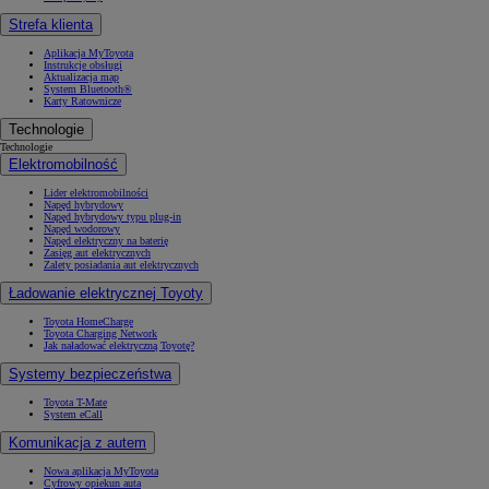
Strefa klienta
Aplikacja MyToyota
Instrukcje obsługi
Aktualizacja map
System Bluetooth®
Karty Ratownicze
Technologie
Technologie
Elektromobilność
Lider elektromobilności
Napęd hybrydowy
Napęd hybrydowy typu plug-in
Napęd wodorowy
Napęd elektryczny na baterię
Zasięg aut elektrycznych
Zalety posiadania aut elektrycznych
Ładowanie elektrycznej Toyoty
Toyota HomeCharge
Toyota Charging Network
Jak naładować elektryczną Toyotę?
Systemy bezpieczeństwa
Toyota T-Mate
System eCall
Komunikacja z autem
Nowa aplikacja MyToyota
Cyfrowy opiekun auta