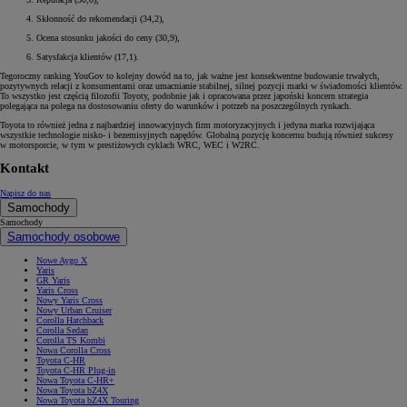
Skłonność do rekomendacji (34,2),
Ocena stosunku jakości do ceny (30,9),
Satysfakcja klientów (17,1).
Tegoroczny ranking YouGov to kolejny dowód na to, jak ważne jest konsekwentne budowanie trwałych,
pozytywnych relacji z konsumentami oraz umacnianie stabilnej, silnej pozycji marki w świadomości klientów.
To wszystko jest częścią filozofii Toyoty, podobnie jak i opracowana przez japoński koncern strategia
polegająca na polega na dostosowaniu oferty do warunków i potrzeb na poszczególnych rynkach.
Toyota to również jedna z najbardziej innowacyjnych firm motoryzacyjnych i jedyna marka rozwijająca
wszystkie technologie nisko- i bezemisyjnych napędów. Globalną pozycję koncernu budują również sukcesy
w motorsporcie, w tym w prestiżowych cyklach WRC, WEC i W2RC.
Kontakt
Napisz do nas
Samochody
Samochody
Samochody osobowe
Nowe Aygo X
Yaris
GR Yaris
Yaris Cross
Nowy Yaris Cross
Nowy Urban Cruiser
Corolla Hatchback
Corolla Sedan
Corolla TS Kombi
Nowa Corolla Cross
Toyota C-HR
Toyota C-HR Plug-in
Nowa Toyota C-HR+
Nowa Toyota bZ4X
Nowa Toyota bZ4X Touring