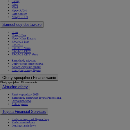
Camry
Prius
Mirai
Nowy RAV4
Land Cruiser
Nowy GR GT
Samochody dostawcze
Hilux
Nowy Hilux
Nowy Hilux Electric
PROACE Max
PROACE
PROACE Verso
PROACE CITY
PROACE CITY Verso
Samochody używane
Umów się na jazdę testową
Zobacz wszystkie cenniki
Konfiguruj swoją Toyotę
Oferty specjalne i Finansowanie
Oferty specjalne i Finansowanie
Aktualne oferty
Finał wyprzedaży 2025
Samochody dostawcze Toyota Professional
Oferta biznesowa
Auta używane
Toyota Financial Services
Kredyt niższych rat Toyota Easy
Kredyt standardowy
Leasing standardowy