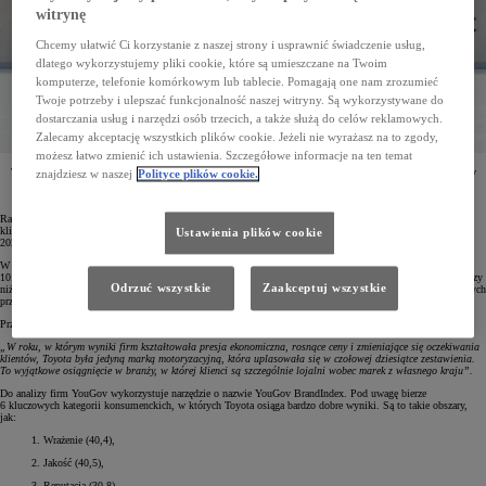
witrynę
Chcemy ułatwić Ci korzystanie z naszej strony i usprawnić świadczenie usług,
dlatego wykorzystujemy pliki cookie, które są umieszczane na Twoim
komputerze, telefonie komórkowym lub tablecie. Pomagają one nam zrozumieć
Twoje potrzeby i ulepszać funkcjonalność naszej witryny. Są wykorzystywane do
dostarczania usług i narzędzi osób trzecich, a także służą do celów reklamowych.
Zalecamy akceptację wszystkich plików cookie. Jeżeli nie wyrażasz na to zgody,
możesz łatwo zmienić ich ustawienia. Szczegółowe informacje na ten temat
Toyota po raz drugi z rzędu została uznana za najlepszą markę motoryzacyjną w rankingu YouGov
znajdziesz w naszej
Polityce plików cookie.
Best Brand. W Top10 zestawienia japoński koncern był jedynym przedstawicielem tego sektora
gospodarki. Co więcej, Toyota została nazwana globalnym motoryzacyjnym potentatem.
Ranking YouGov Best Brand powstaje w oparciu o badania konsumenckie, które analizują opinie 6 mln
klientów z 28 rynków na świecie. Najnowsze zestawienie obejmuje okres od 1 stycznia do 31 grudnia
Ustawienia plików cookie
2025 roku. Warunkiem klasyfikacyjnym dla firm była obecność przynajmniej na 10 rynkach.
W tegorocznym zestawieniu YouGov Best Brand Ranking Toyota – podobnie jak i w roku ubiegłym – zajęła
10. miejsce. Firma była również najwyżej sklasyfikowaną marką motoryzacyjną – jej wynik był o 2,8% lepszy
Odrzuć wszystkie
Zaakceptuj wszystkie
niż przed rokiem. Dane za 2025 rok pokazały, że Toyota była najlepszą marką motoryzacyjną na wielu badanych
przez YouGov rynkach, w tym w USA, Australii, Japonii, Arabii Saudyjskiej, Hiszpanii i we Włoszech.
Przedstawiciele YouGov tak mówili o tegorocznym sukcesie japońskiego koncernu:
„W roku, w którym wyniki firm kształtowała presja ekonomiczna, rosnące ceny i zmieniające się oczekiwania
klientów, Toyota była jedyną marką motoryzacyjną, która uplasowała się w czołowej dziesiątce zestawienia.
To wyjątkowe osiągnięcie w branży, w której klienci są szczególnie lojalni wobec marek z własnego kraju”.
Do analizy firm YouGov wykorzystuje narzędzie o nazwie YouGov BrandIndex. Pod uwagę bierze
6 kluczowych kategorii konsumenckich, w których Toyota osiąga bardzo dobre wyniki. Są to takie obszary,
jak:
Wrażenie (40,4),
Jakość (40,5),
Reputacja (30,8),