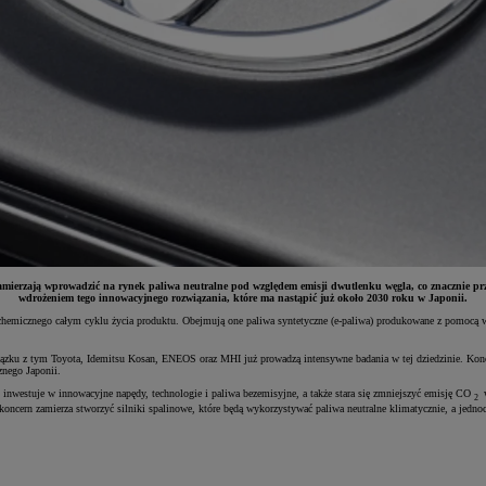
amierzają wprowadzić na rynek paliwa neutralne pod względem emisji dwutlenku węgla, co znacznie prz
wdrożeniem tego innowacyjnego rozwiązania, które ma nastąpić już około 2030 roku w Japonii.
 chemicznego całym cyklu życia produktu. Obejmują one paliwa syntetyczne (e-paliwa) produkowane z pomocą 
wiązku z tym Toyota, Idemitsu Kosan, ENEOS oraz MHI już prowadzą intensywne badania w tej dziedzinie. Kon
znego Japonii.
 inwestuje w innowacyjne napędy, technologie i paliwa bezemisyjne, a także stara się zmniejszyć emisję CO
w
2
oncern zamierza stworzyć silniki spalinowe, które będą wykorzystywać paliwa neutralne klimatycznie, a jedno