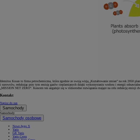
Idemitsu Kosan to firma petrochemiczna, która zgodnie ze swoją wizją „Kształtowanie zmian” na rok 2050 plan
i surowców, redukując przy tym emisję gazów cieplarnianych dzięki wykorzystaniu wodoru i energii odnawialnej
„MISSION NET ZERO”. Koncern ten angażuje się w różnorodne rozwiązania mające na celu redukcję emisji d
Kontakt
Napisz do nas
Samochody
Samochody
Samochody osobowe
Nowe Aygo X
Yaris
GR Yaris
Yaris Cross
Nowy Yaris Cross