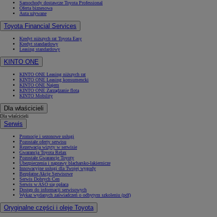
Samochody dostawcze Toyota Professional
Oferta biznesowa
Auta używane
Toyota Financial Services
Kredyt niższych rat Toyota Easy
Od
105 300 zł
Kredyt standardowy
Leasing standardowy
Corolla Hatchback
HYBRID
KINTO ONE
KINTO ONE Leasing niższych rat
KINTO ONE Leasing konsumencki
KINTO ONE Najem
KINTO ONE Zarządzanie flotą
KINTO Mobility
Dla właścicieli
Dla właścicieli
Serwis
Promocje i sezonowe usługi
Pozostałe oferty serwisu
Rezerwacja wizyty w serwisie
Gwarancja Toyota Relax
Pozostałe Gwarancje Toyoty
Ubezpieczenia i naprawy blacharsko-lakiernicze
Innowacyjne usługi dla Twojej wygody
Bezpłatne Akcje Serwisowe
Serwis Dobrych Cen
Serwis w ASO się opłaca
Dostęp do informacji serwisowych
Wykaz wydanych zaświadczeń o odbytym szkoleniu (pdf)
Oryginalne części i oleje Toyota