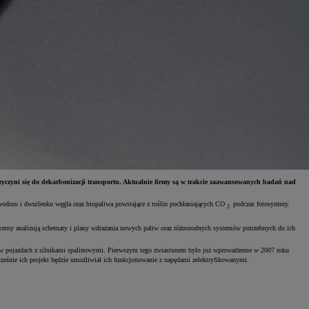
yczyni się do dekarbonizacji transportu. Aktualnie firmy są w trakcie zaawansowanych badań nad
wodoru i dwutlenku węgla oraz biopaliwa powstające z roślin pochłaniających CO
podczas fotosyntezy.
2
cerny analizują schematy i plany wdrażania nowych paliw oraz różnorodnych systemów potrzebnych do ich
 pojazdach z silnikami spalinowymi. Pierwszym tego zwiastunem było już wprowadzenie w 2007 roku
cześnie ich projekt będzie umożliwiał ich funkcjonowanie z napędami zelektryfikowanymi.