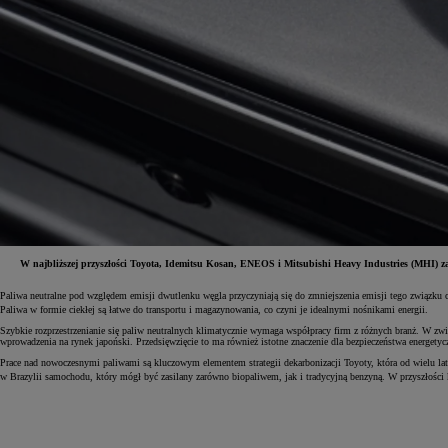
W najbliższej przyszłości Toyota, Idemitsu Kosan, ENEOS i Mitsubishi Heavy Industries (MHI) z
Paliwa neutralne pod względem emisji dwutlenku węgla przyczyniają się do zmniejszenia emisji tego związku
Paliwa w formie ciekłej są łatwe do transportu i magazynowania, co czyni je idealnymi nośnikami energii.
Od
81 900 zł
Szybkie rozprzestrzenianie się paliw neutralnych klimatycznie wymaga współpracy firm z różnych branż. W z
Yaris Cross
wprowadzenia na rynek japoński. Przedsięwzięcie to ma również istotne znaczenie dla bezpieczeństwa energetyc
HYBRID
Prace nad nowoczesnymi paliwami są kluczowym elementem strategii dekarbonizacji Toyoty, która od wielu lat
w Brazylii samochodu, który mógł być zasilany zarówno biopaliwem, jak i tradycyjną benzyną. W przyszłości k