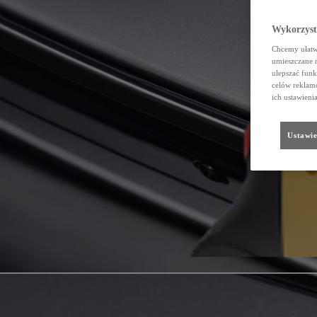
Wykorzystu
Chcemy ułatwi
umieszczane 
ulepszać funk
celów reklamo
ich ustawieni
Ustawie