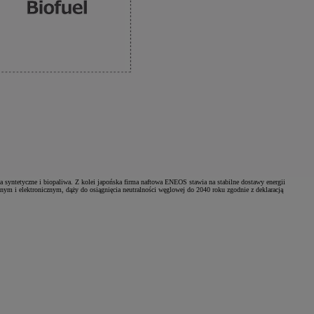
a syntetyczne i biopaliwa. Z kolei japońska firma naftowa ENEOS stawia na stabilne dostawy energii
cznym i elektronicznym, dąży do osiągnięcia neutralności węglowej do 2040 roku zgodnie z deklaracją