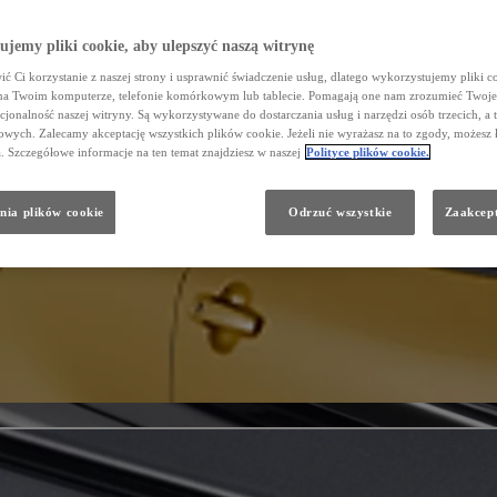
jemy pliki cookie, aby ulepszyć naszą witrynę
ć Ci korzystanie z naszej strony i usprawnić świadczenie usług, dlatego wykorzystujemy pliki co
na Twoim komputerze, telefonie komórkowym lub tablecie. Pomagają one nam zrozumieć Twoje 
cjonalność naszej witryny. Są wykorzystywane do dostarczania usług i narzędzi osób trzecich, a 
wych. Zalecamy akceptację wszystkich plików cookie. Jeżeli nie wyrażasz na to zgody, możesz 
a. Szczegółowe informacje na ten temat znajdziesz w naszej
Polityce plików cookie.
nia plików cookie
Odrzuć wszystkie
Zaakcept