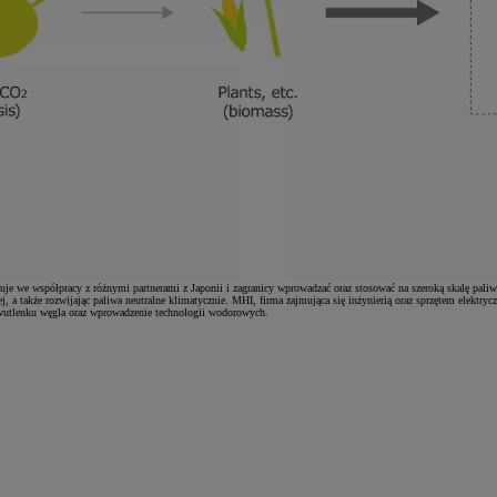
uje we współpracy z różnymi partnerami z Japonii i zagranicy wprowadzać oraz stosować na szeroką skalę paliw
, a także rozwijając paliwa neutralne klimatycznie. MHI, firma zajmująca się inżynierią oraz sprzętem elektry
wutlenku węgla oraz wprowadzenie technologii wodorowych.