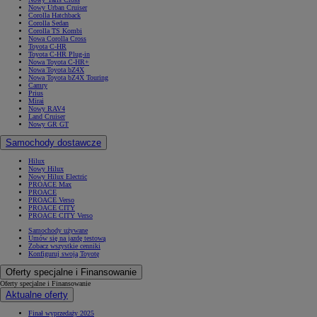
Nowy Urban Cruiser
Corolla Hatchback
Corolla Sedan
Corolla TS Kombi
Nowa Corolla Cross
Toyota C-HR
Toyota C-HR Plug-in
Nowa Toyota C-HR+
Nowa Toyota bZ4X
Nowa Toyota bZ4X Touring
Camry
Prius
Mirai
Nowy RAV4
Land Cruiser
Nowy GR GT
Samochody dostawcze
Hilux
Nowy Hilux
Nowy Hilux Electric
PROACE Max
PROACE
PROACE Verso
PROACE CITY
PROACE CITY Verso
Samochody używane
Umów się na jazdę testową
Zobacz wszystkie cenniki
Konfiguruj swoją Toyotę
Oferty specjalne i Finansowanie
Oferty specjalne i Finansowanie
Aktualne oferty
Finał wyprzedaży 2025