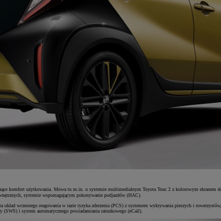
szące komfort użytkowania. Mowa tu m.in. o systemie multimedialnym Toyota Touc
2 z kolorowym ekranem dot
 zewnętrznych, systemie wspomagającym pokonywanie podjazdów (HAC).
ra układ wczesnego reagowania w razie ryzyka zderzenia (PCS) z systemem wykrywania pieszych i rowerzystów
cy (SWS) i system automatycznego powiadamiania ratunkowego (eCall).