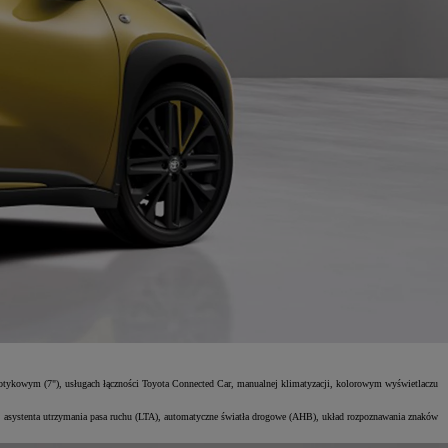
ykowym (7"), usługach łączności Toyota Connected Car, manualnej klimatyzacji, kolorowym wyświetlaczu
, asystenta utrzymania pasa ruchu (LTA), automatyczne światła drogowe (AHB), układ rozpoznawania znaków