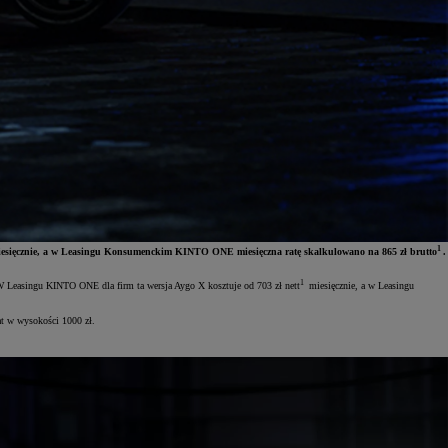
1
esięcznie, a w Leasingu Konsumenckim KINTO ONE miesięczna ratę skalkulowano na 865 zł brutto
.
1
 W Leasingu KINTO ONE dla firm ta wersja Aygo X kosztuje od 703 zł nett
miesięcznie, a w Leasingu
at w wysokości 1000 zł.