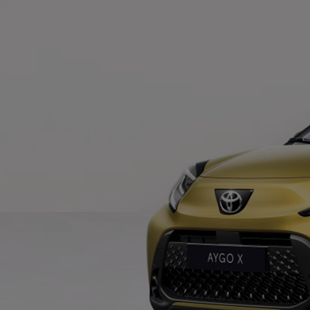
Od
105 300 zł
Corolla Hatchback
HYBRID