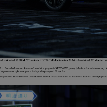
1
y od ręki już od 66 900 zł. W Leasingu KINTO ONE dla firm Aygo X Active kosztuje od 703 zł netto
mi
6 900 zł. Samochód można sfinansować również w programie KINTO ONE, płacąc jedynie niskie miesięczne raty.
10-procentowa opłata wstępna, a limit przebiegu wynosi 60 tys. km.
bezpieczenia antykradzieżowe wynosi nawet 2800 zł. Przy zakupie auta na dodatkowe akcesoria obowiązuje rab