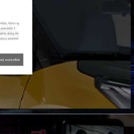
okie, które są
potrzeby i
także służą do
łatwo zmienić
uj wszystkie