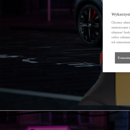
Wykorzystu
Chcemy ułatwi
umieszczane 
ulepszać funk
celów reklamo
ich ustawieni
Ustawie