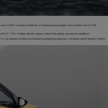
i o mocy 72 KM z systemem Start&Stop. Z manualną skrzynią biegów zużywa średnio 4,8–4,9 l/100
17" i 18"), 4 rodzaje tapicerki wnętrza, a także liczne pakiety oraz akcesoria dodatkowe.
o X w tej odmianie wyróżnia się dwukolorową kompozycją nadwozia w odcieniach szarych lakierów Celestite