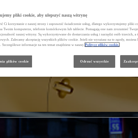
jemy pliki cookie, aby ulepszyć naszą witrynę
ć Ci korzystanie z naszej strony i usprawnić świadczenie usług, dlatego wykorzystujemy pliki co
na Twoim komputerze, telefonie komórkowym lub tablecie. Pomagają one nam zrozumieć Twoje 
cjonalność naszej witryny. Są wykorzystywane do dostarczania usług i narzędzi osób trzecich, a 
wych. Zalecamy akceptację wszystkich plików cookie. Jeżeli nie wyrażasz na to zgody, możesz 
a. Szczegółowe informacje na ten temat znajdziesz w naszej
Polityce plików cookie.
nia plików cookie
Odrzuć wszystkie
Zaakcept