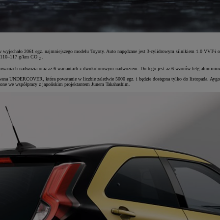
nów wyjechało 2061 egz. najmniejszego modelu Toyoty. Auto napędzane jest 3-cylidrowym silnikiem 1.0 VVT-
uje 110–117 g/km CO
.
2
niach nadwozia oraz aż 6 wariantach z dwukolorowym nadwoziem. Do tego jest aż 6 wzorów felg aluminiowych (
towana UNDERCOVER, która powstanie w liczbie zaledwie 5000 egz. i będzie dostępna tylko do listopada. Ayg
one we współpracy z japońskim projektantem Junem Takahashim.