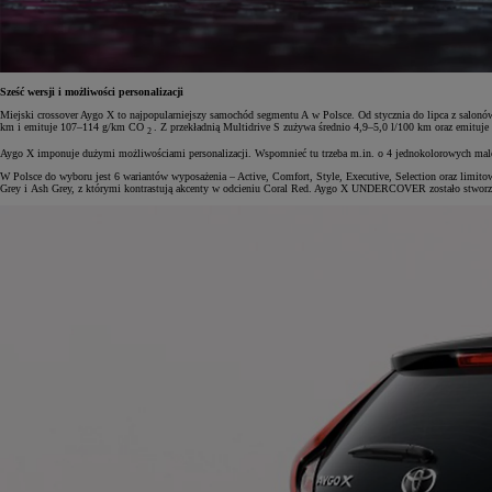
Sześć wersji i możliwości personalizacji
Miejski crossover Aygo X to najpopularniejszy samochód segmentu A w Polsce. Od stycznia do lipca z salo
km i emituje 107–114 g/km CO
. Z przekładnią Multidrive S zużywa średnio 4,9–5,0 l/100 km oraz emit
2
Aygo X imponuje dużymi możliwościami personalizacji. Wspomnieć tu trzeba m.in. o 4 jednokolorowych malowa
W Polsce do wyboru jest 6 wariantów wyposażenia – Active, Comfort, Style, Executive, Selection oraz limi
Grey i Ash Grey, z którymi kontrastują akcenty w odcieniu Coral Red. Aygo X UNDERCOVER zostało stworz