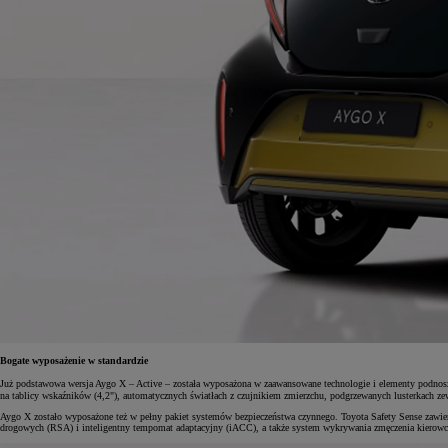
Bogate wyposażenie w standardzie
Już podstawowa wersja Aygo X – Active – została wyposażona w zaawansowane technologie i elementy podno
na tablicy wskaźników (4,2"), automatycznych światłach z czujnikiem zmierzchu, podgrzewanych lusterkach
Aygo X zostało wyposażone też w pełny pakiet systemów bezpieczeństwa czynnego. Toyota Safety Sense zawie
drogowych (RSA) i inteligentny tempomat adaptacyjny (iACC), a także system wykrywania zmęczenia kierow