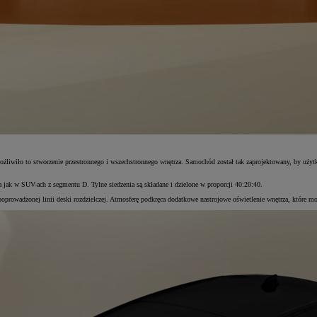
iwiło to stworzenie przestronnego i wszechstronnego wnętrza. Samochód został tak zaprojektowany, by użyt
a jak w SUV-ach z segmentu D. Tylne siedzenia są składane i dzielone w proporcji 40:20:40.
 poprowadzonej linii deski rozdzielczej. Atmosferę podkręca dodatkowe nastrojowe oświetlenie wnętrza, które