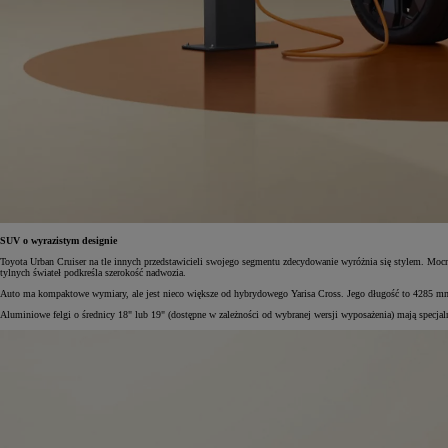
SUV o wyrazistym designie
Toyota Urban Cruiser na tle innych przedstawicieli swojego segmentu zdecydowanie wyróżnia się stylem. Mocn
tylnych świateł podkreśla szerokość nadwozia.
Auto ma kompaktowe wymiary, ale jest nieco większe od hybrydowego Yarisa Cross. Jego długość to 4285 
Aluminiowe felgi o średnicy 18" lub 19" (dostępne w zależności od wybranej wersji wyposażenia) mają specj