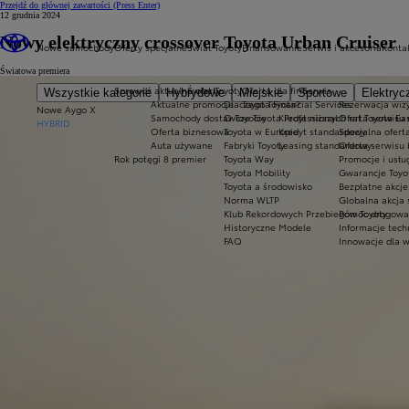
Przejdź do głównej zawartości
(Press Enter)
12 grudnia 2024
Nowy elektryczny crossover Toyota Urban Cruiser
Nowe samochody
Oferty specjalne
Świat Toyoty
Finansowanie
Serwis i akcesoria
Konta
Światowa premiera
Sprawdź aktualne oferty
Świat Toyoty
Oferta dla firm
Serwis
Wszystkie kategorie
Hybrydowe
Miejskie
Sportowe
Elektryc
Aktualne promocje
Dlaczego Toyota?
Toyota Financial Services
Rezerwacja wizy
Nowe Aygo X
Samochody dostawcze Toyota Professional
O Toyocie
Kredyt niższych rat Toyota Ea
Oferta serwisu
HYBRID
Oferta biznesowa
Toyota w Europie
Kredyt standardowy
Specjalna ofert
Auta używane
Fabryki Toyoty
Leasing standardowy
Oferta serwisu 
Rok potęgi 8 premier
Toyota Way
Promocje i usł
Toyota Mobility
Gwarancje Toyo
Toyota a środowisko
Bezpłatne akcj
Norma WLTP
Globalna akcja
Klub Rekordowych Przebiegów Toyoty
Pomoc drogowa w
Historyczne Modele
Informacje tech
FAQ
Innowacje dla 