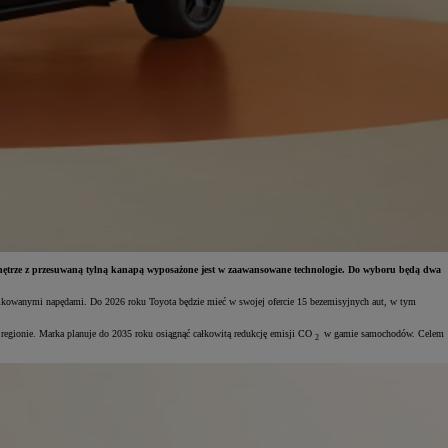
nętrze z przesuwaną tylną kanapą wyposażone jest w zaawansowane technologie. Do wyboru będą dwa
fikowanymi napędami. Do 2026 roku Toyota będzie mieć w swojej ofercie 15 bezemisyjnych aut, w tym
egionie. Marka planuje do 2035 roku osiągnąć całkowitą redukcję emisji CO
w gamie samochodów. Celem
2