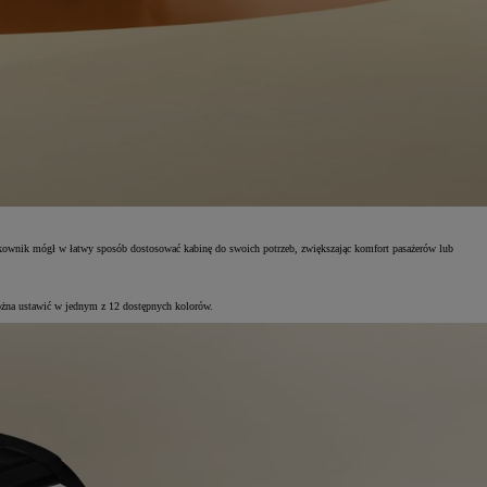
kownik mógł w łatwy sposób dostosować kabinę do swoich potrzeb, zwiększając komfort pasażerów lub
 można ustawić w jednym z 12 dostępnych kolorów.