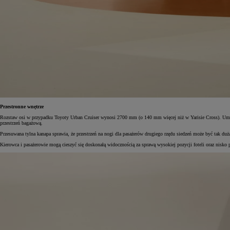
Od
105 300 zł
Corolla Hatchback
HYBRID
Przestronne wnętrze
Rozstaw osi w przypadku Toyoty Urban Cruiser wynosi 2700 mm (o 140 mm więcej niż w Yarisie Cross). Umożl
przestrzeń bagażową.
Przesuwana tylna kanapa sprawia, że przestrzeń na nogi dla pasażerów drugiego rzędu siedzeń może być tak duż
Kierowca i pasażerowie mogą cieszyć się doskonałą widocznością za sprawą wysokiej pozycji foteli oraz nisko