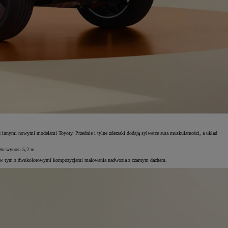
z innymi nowymi modelami Toyoty. Przednie i tylne zderzaki dodają sylwetce auta muskularności, a układ
ętu wynosi 5,2 m.
ierów, w tym z dwukolorowymi kompozycjami malowania nadwozia z czarnym dachem.