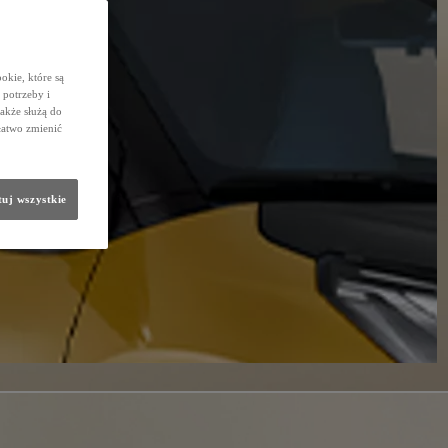
okie, które są
potrzeby i
także służą do
łatwo zmienić
uj wszystkie