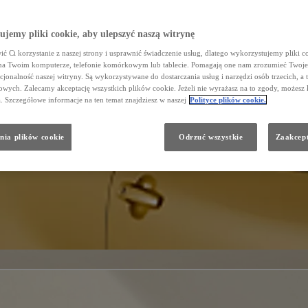
jemy pliki cookie, aby ulepszyć naszą witrynę
ć Ci korzystanie z naszej strony i usprawnić świadczenie usług, dlatego wykorzystujemy pliki co
na Twoim komputerze, telefonie komórkowym lub tablecie. Pomagają one nam zrozumieć Twoje 
cjonalność naszej witryny. Są wykorzystywane do dostarczania usług i narzędzi osób trzecich, a 
wych. Zalecamy akceptację wszystkich plików cookie. Jeżeli nie wyrażasz na to zgody, możesz 
a. Szczegółowe informacje na ten temat znajdziesz w naszej
Polityce plików cookie.
nia plików cookie
Odrzuć wszystkie
Zaakcept