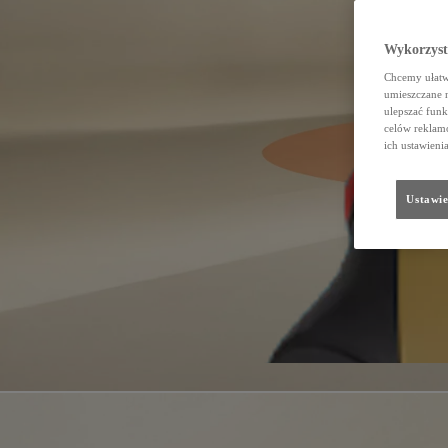
Wykorzystu
Chcemy ułatwi
umieszczane 
ulepszać funk
celów reklamo
ich ustawieni
Ustawie