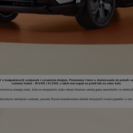
V o kompaktowych wymiarach i wyrazistym designie. Przestronne i łatwe w dostosowaniu do potrzeb w
warianty baterii - 49 kWh i 61 kWh, a także oraz napęd na przód lub na cztery koła.
otorową strategię marki, która na europejskim rynku oferuje klientom szeroką gamę samochodów ze zelektry
.
ktrycznymi zasilanymi wodorem, pozwala Toyocie konsekwentnie obniżać emisyjność swoich pojazdów w tym r