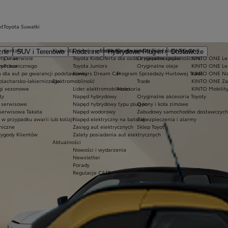
kt
Toyota Suwałki
Kontakt
Kluby dla dzieci i młodzieży
Ekobonus dla hybryd Toyoty
Oryginalne części i oleje Toyoty
KINTO ONE
zne
SUV i Terenowe
Rodzinne
Hybrydowe Plug-in
Dostawcze
ty w serwisie
O nas
Toyota Kids
Oferta dla osób z niepełnosprawnościami
Oryginalne części
KINTO ONE Lea
sy
 mechanicznego
Praca
Toyota Juniors
Oryginalne oleje
KINTO ONE Le
a dla aut po gwarancji podstawowej
Konkurs Dream Car
Program Sprzedaży Hurtowej Trade
KINTO ONE N
blacharsko-lakierniczego
Elektromobilność
Trade
KINTO ONE Zar
ugi sezonowe
Lider elektromobilności
Akcesoria
KINTO Mobilit
ty
Napęd hybrydowy
Oryginalne akcesoria Toyoty
e serwisowe
Napęd hybrydowy typu plug-in
Opony i koła zimowe
 serwisowa Takata
Napęd wodorowy
Zabudowy samochodów dostawczych
 przypadku awarii lub kolizji
Napęd elektryczny na baterię
Zabezpieczenia i alarmy
niczne
Zasięg aut elektrycznych
Sklep Toyoty
wygody Klientów
Zalety posiadania aut elektrycznych
Aktualności
Nowości i wydarzenia
Newsletter
Porady
Regulacje CAFE