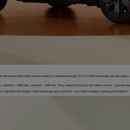
o zarysowana dolna część nadwozia nadaje mu charakter rasowego SUV-a. Projekt przedniego pasa jest spójny 
mm, szerokość – 1800 mm, wysokość – 1640 mm. Nowy samochód jest przy tym bardzo zwrotny – promień skr
alnie zaprojektowane kołpaki, które zmniejszają opory powietrza. Auto będzie dostępne z szeroką paletą lak