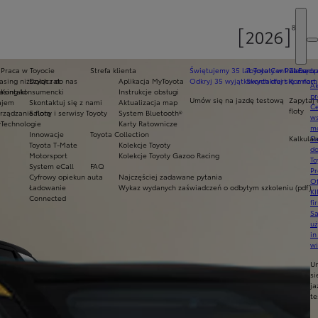
Praca w Toyocie
Strefa klienta
Świętujemy 35 lat Toyoty w Polsce
Toyota Central Europ
Zarządza
sing niższych rat
Dołącz do nas
Aplikacja MyToyota
Odkryj 35 wyjątkowych ofert
Skontaktuj się z nam
Komfort 
Ak
asing konsumencki
Kontakt
Instrukcje obsługi
pr
Umów się na jazdę testową
Zapytaj 
ajem
Skontaktuj się z nami
Aktualizacja map
Ce
floty
ządzanie flotą
Salony i serwisy Toyoty
System Bluetooth®
ws
y
Technologie
Karty Ratownicze
mo
Innowacje
Toyota Collection
Kalkulat
S
Toyota T-Mate
Kolekcje Toyoty
do
Motorsport
Kolekcje Toyoty Gazoo Racing
To
System eCall
FAQ
Pr
Cyfrowy opiekun auta
Najczęściej zadawane pytania
Of
Ładowanie
Wykaz wydanych zaświadczeń o odbytym szkoleniu (pdf)
KI
Connected
fi
S
u
in
w
U
si
ja
te