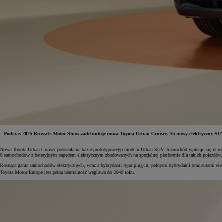
Podczas 2025 Brussels Motor Show zadebiutuje nowa Toyota Urban Cruiser. To nowy elektryczny SU
Nowa Toyota Urban Cruiser powstała na bazie prototypowego modelu Urban SUV. Samochód wpisuje się w wiel
Od
81 900 zł
6 samochodów z bateryjnym napędem elektrycznym zbudowanych na specjalnej platformie dla takich pojazdów
Rosnąca gama samochodów elektrycznych, wraz z hybrydami typu plug-in, pełnymi hybrydami oraz autami ele
Yaris Cross
Toyota Motor Europe jest pełna neutralność węglowa do 2040 roku.
HYBRID