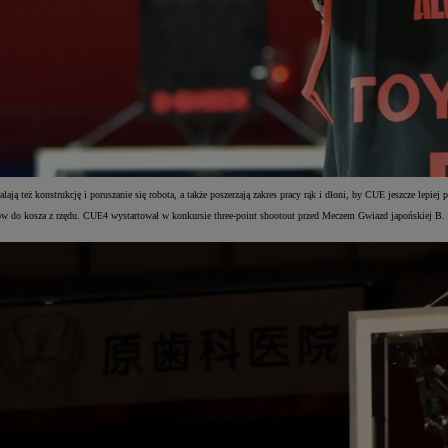
ją też konstrukcję i poruszanie się robota, a także poszerzają zakres pracy rąk i dłoni, by CUE jeszcze lepiej
tów do kosza z rzędu. CUE4 wystartował w konkursie three-point shootout przed Meczem Gwiazd japońskiej B. Le