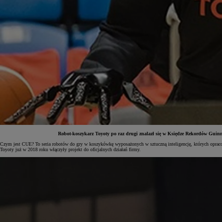
Robot-koszykarz Toyoty po raz drugi znalazł się w Księdze Rekordów Guinne
Czym jest CUE? To seria robotów do gry w koszykówkę wyposażonych w sztuczną inteligencję, których opracow
Toyoty już w 2018 roku włączyły projekt do oficjalnych działań firmy.
Od
81 900 zł
Yaris Cross
HYBRID