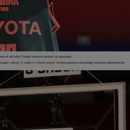
 panował nad piłką. Postępy kolejnych generacji są imponujące.
ague i zaliczył 11 trafień z 5 różnych pozycji. Kolejna generacja robotycznego koszykarza zaprezentowała