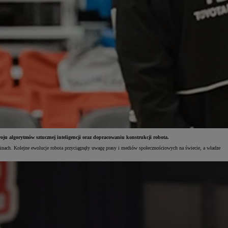
ju algorytmów sztucznej inteligencji oraz dopracowaniu konstrukcji robota.
nach. Kolejne ewolucje robota przyciągnęły uwagę prasy i mediów społecznościowych na świecie, a władze