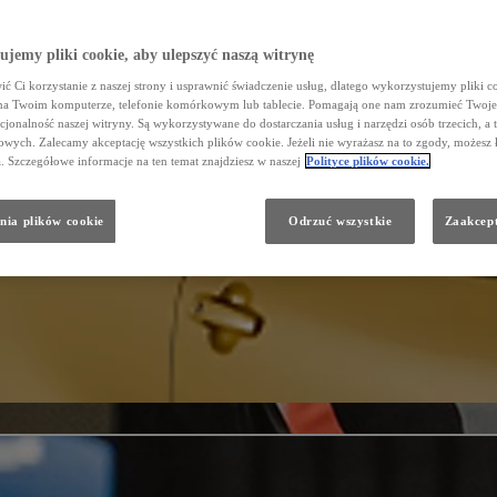
jemy pliki cookie, aby ulepszyć naszą witrynę
ć Ci korzystanie z naszej strony i usprawnić świadczenie usług, dlatego wykorzystujemy pliki co
na Twoim komputerze, telefonie komórkowym lub tablecie. Pomagają one nam zrozumieć Twoje 
cjonalność naszej witryny. Są wykorzystywane do dostarczania usług i narzędzi osób trzecich, a 
wych. Zalecamy akceptację wszystkich plików cookie. Jeżeli nie wyrażasz na to zgody, możesz 
a. Szczegółowe informacje na ten temat znajdziesz w naszej
Polityce plików cookie.
nia plików cookie
Odrzuć wszystkie
Zaakcept