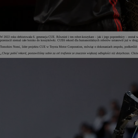
Od
105 300 zł
Corolla Hatchback
W 2022 roku debiutowała 6. generacja CUE. Również i ten robot-koszykarz – jak i jego poprzednicy – został
HYBRID
przerzucił niemal całe boisko do koszykówki. CUE6 rekord dla humanoidalnych robotów ustanowił już w drugi
Tomohiro Nomi, lider projektu CUE w Toyota Motor Corporation, mówiąc o dokonaniach zespołu, podkreślił:
„Chcąc pobić rekord, postawiliśmy sobie za cel trafienie ze znacznie większej odległości niż dotychczas. Chc