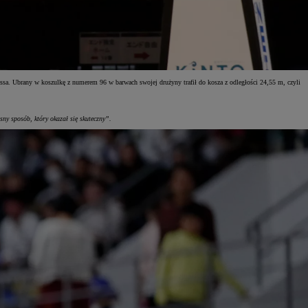
sa. Ubrany w koszulkę z numerem 96 w barwach swojej drużyny trafił do kosza z odległości 24,55 m, czyli
sny sposób, który okazał się skuteczny”.