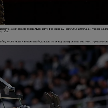
 włączony do koszykarskiego zespołu Alvark Tokyo. Pod koniec 2024 roku CUE6 ustanowił nowy rekord Guinnes
ej próbie.
ieliśmy, by CUE rzucał w podobny sposób jak ludzie, ale on przy pomocy sztucznej inteligencji wypracował wła