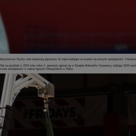
Inżynierowie Toyoty stale dopracują algorytmy AI odpowiadające za uczenie się nowych umiejętności. Udoskonala
Tak na przykład w 2019 roku robot 3. generacji zapisał się w Księdze Rekordów Guinnessa, trafiając 2020 rzu
swoje umiejętności w trakcie Igrzysk Olimpijskich w Tokio.