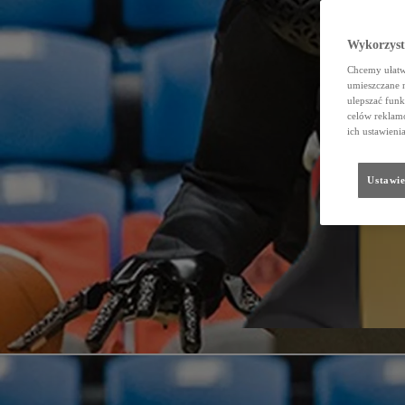
Wykorzystu
Chcemy ułatwi
umieszczane 
ulepszać funk
celów reklamo
ich ustawieni
Ustawie