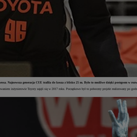
ssa. Najnowsza generacja CUE trafiła do kosza z blisko 25 m. Było to możliwe dzięki postępom w rozwo
aniem inżynierowie Toyoty zajęli się w 2017 roku. Początkowo był to poboczny projekt realizowany po godzi