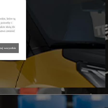
okie, które są
potrzeby i
także służą do
łatwo zmienić
uj wszystkie