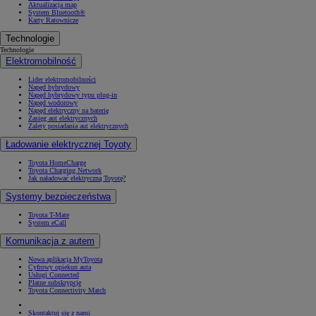
Aktualizacja map
System Bluetooth®
Karty Ratownicze
Technologie
Technologie
Elektromobilność
Lider elektromobilności
Napęd hybrydowy
Napęd hybrydowy typu plug-in
Napęd wodorowy
Napęd elektryczny na baterię
Zasięg aut elektrycznych
Zalety posiadania aut elektrycznych
Ładowanie elektrycznej Toyoty
Toyota HomeCharge
Toyota Charging Network
Jak naładować elektryczną Toyotę?
Systemy bezpieczeństwa
Toyota T-Mate
System eCall
Komunikacja z autem
Nowa aplikacja MyToyota
Cyfrowy opiekun auta
Usługi Connected
Płatne subskrypcje
Toyota Connectivity Match
Skontaktuj się z nami