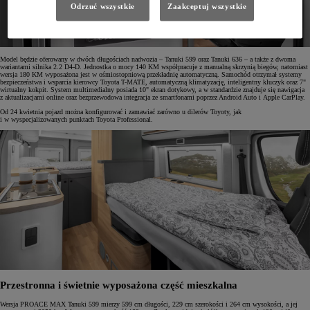
Odrzuć wszystkie
Zaakceptuj wszystkie
Model będzie oferowany w dwóch długościach nadwozia – Tanuki 599 oraz Tanuki 636 – a także z dwoma
wariantami silnika 2.2 D4-D. Jednostka o mocy 140 KM współpracuje z manualną skrzynią biegów, natomiast
wersja 180 KM wyposażona jest w ośmiostopniową przekładnię automatyczną. Samochód otrzymał systemy
bezpieczeństwa i wsparcia kierowcy Toyota T-MATE, automatyczną klimatyzację, inteligentny kluczyk oraz 7"
wirtualny kokpit. System multimedialny posiada 10" ekran dotykowy, a w standardzie znajduje się nawigacja
z aktualizacjami online oraz bezprzewodowa integracja ze smartfonami poprzez Android Auto i Apple CarPlay.
Od 24 kwietnia pojazd można konfigurować i zamawiać zarówno u dilerów Toyoty, jak
i w wyspecjalizowanych punktach Toyota Professional.
Przestronna i świetnie wyposażona część mieszkalna
Wersja PROACE MAX Tanuki 599 mierzy 599 cm długości, 229 cm szerokości i 264 cm wysokości, a jej