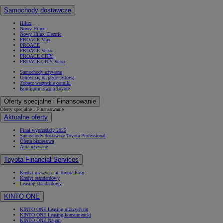
Samochody dostawcze
Hilux
Nowy Hilux
Nowy Hilux Electric
PROACE Max
PROACE
PROACE Verso
PROACE CITY
PROACE CITY Verso
Samochody używane
Umów się na jazdę testową
Zobacz wszystkie cenniki
Konfiguruj swoją Toyotę
Oferty specjalne i Finansowanie
Oferty specjalne i Finansowanie
Aktualne oferty
Finał wyprzedaży 2025
Samochody dostawcze Toyota Professional
Oferta biznesowa
Auta używane
Toyota Financial Services
Kredyt niższych rat Toyota Easy
Kredyt standardowy
Leasing standardowy
KINTO ONE
KINTO ONE Leasing niższych rat
KINTO ONE Leasing konsumencki
KINTO ONE Najem