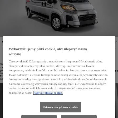
W dniach 24–26 kwietnia na Międzynarodowych Targach Caravaningowych Camper Caravan Show
organizowanych w Ptak Warsaw Expo Toyota po raz pierwszy zaprezentuje swój najnowszy model
kampera. PROACE MAX Tanuki oferowany będzie w dwóch wersjach mocy, z nadwoziem o dwóch
Wykorzystujemy pliki cookie, aby ulepszyć naszą
różnych długościach oraz z rozbudowaną gamą opcjonalnych pakietów, które zwiększają komfort
i funkcjonalność podczas biwakowania.
witrynę
Chcemy ułatwić Ci korzystanie z naszej strony i usprawnić świadczenie usług,
Toyota Professional powiększa gamę specjalistycznych zabudów największego modelu w swojej ofercie
dlatego wykorzystujemy pliki cookie, które są umieszczane na Twoim
o wersję kamperową. PROACE MAX Tanuki powstał we współpracy z firmą Affinity RV i podobnie jak
pozostałe modele z rodziny PROACE objęty jest trzyletnią Gwarancją PRO (lub do 1 000 000 km) obejmującą
komputerze, telefonie komórkowym lub tablecie. Pomagają one nam zrozumieć
także zabudowę. Przedpremierowa prezentacja Toyoty PROACE MAX zaplanowana jest podczas
Twoje potrzeby i ulepszać funkcjonalność naszej witryny. Są wykorzystywane do
Międzynarodowych Targów Caravaningowych Camper Caravan Show w Ptak Warsaw Expo, gdzie
odwiedzający będą mogli poznać pełen zakres możliwości tego kampera.
dostarczania usług i narzędzi osób trzecich, a także służą do celów reklamowych.
Zalecamy akceptację wszystkich plików cookie. Jeżeli nie wyrażasz na to zgody,
możesz łatwo zmienić ich ustawienia. Szczegółowe informacje na ten temat
znajdziesz w naszej
Polityce plików cookie.
Ustawienia plików cookie