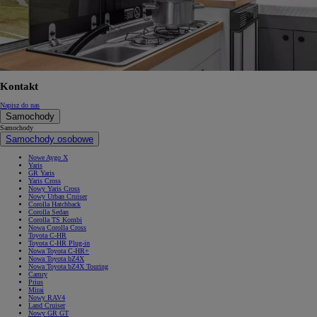
Kontakt
Napisz do nas
Samochody
Samochody
Samochody osobowe
Nowe Aygo X
Yaris
GR Yaris
Yaris Cross
Nowy Yaris Cross
Nowy Urban Cruiser
Corolla Hatchback
Corolla Sedan
Corolla TS Kombi
Nowa Corolla Cross
Toyota C-HR
Toyota C-HR Plug-in
Nowa Toyota C-HR+
Nowa Toyota bZ4X
Nowa Toyota bZ4X Touring
Camry
Prius
Mirai
Nowy RAV4
Land Cruiser
Nowy GR GT