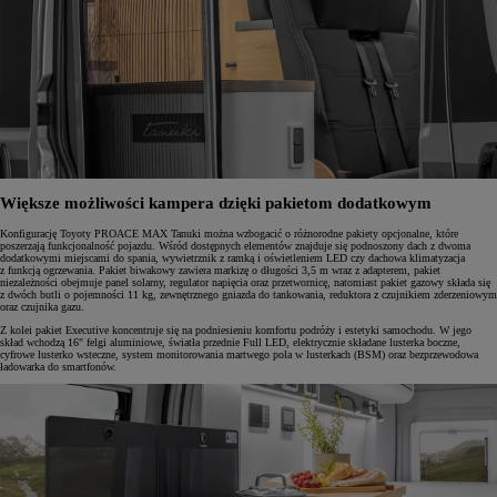
Większe możliwości kampera dzięki pakietom dodatkowym
Konfigurację Toyoty PROACE MAX Tanuki można wzbogacić o różnorodne pakiety opcjonalne, które
poszerzają funkcjonalność pojazdu. Wśród dostępnych elementów znajduje się podnoszony dach z dwoma
dodatkowymi miejscami do spania, wywietrznik z ramką i oświetleniem LED czy dachowa klimatyzacja
z funkcją ogrzewania. Pakiet biwakowy zawiera markizę o długości 3,5 m wraz z adapterem, pakiet
niezależności obejmuje panel solarny, regulator napięcia oraz przetwornicę, natomiast pakiet gazowy składa się
z dwóch butli o pojemności 11 kg, zewnętrznego gniazda do tankowania, reduktora z czujnikiem zderzeniowym
oraz czujnika gazu.
Z kolei pakiet Executive koncentruje się na podniesieniu komfortu podróży i estetyki samochodu. W jego
skład wchodzą 16" felgi aluminiowe, światła przednie Full LED, elektrycznie składane lusterka boczne,
cyfrowe lusterko wsteczne, system monitorowania martwego pola w lusterkach (BSM) oraz bezprzewodowa
ładowarka do smartfonów.