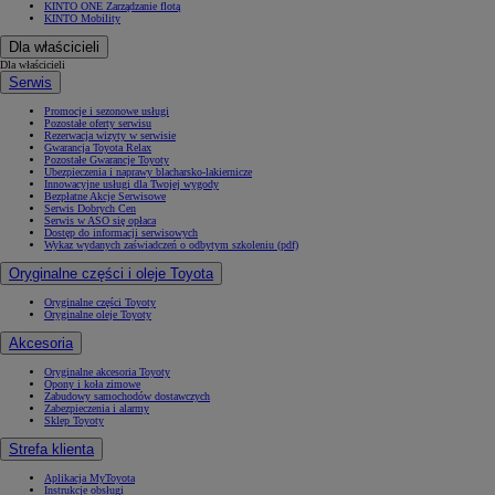
KINTO ONE Zarządzanie flotą
KINTO Mobility
Dla właścicieli
Dla właścicieli
Serwis
Promocje i sezonowe usługi
Pozostałe oferty serwisu
Rezerwacja wizyty w serwisie
Gwarancja Toyota Relax
Pozostałe Gwarancje Toyoty
Ubezpieczenia i naprawy blacharsko-lakiernicze
Innowacyjne usługi dla Twojej wygody
Bezpłatne Akcje Serwisowe
Serwis Dobrych Cen
Serwis w ASO się opłaca
Dostęp do informacji serwisowych
Wykaz wydanych zaświadczeń o odbytym szkoleniu (pdf)
Oryginalne części i oleje Toyota
Oryginalne części Toyoty
Oryginalne oleje Toyoty
Akcesoria
Oryginalne akcesoria Toyoty
Opony i koła zimowe
Zabudowy samochodów dostawczych
Zabezpieczenia i alarmy
Sklep Toyoty
Strefa klienta
Aplikacja MyToyota
Instrukcje obsługi