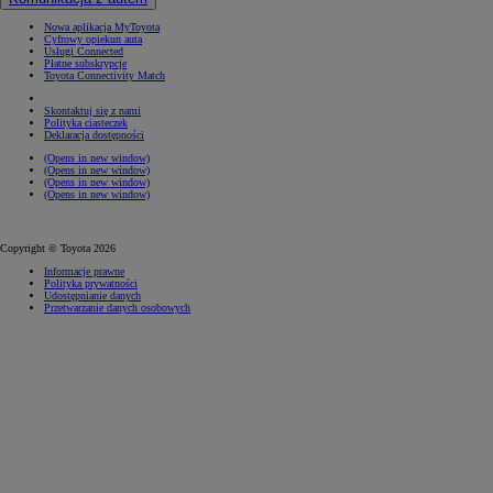
Nowa aplikacja MyToyota
Cyfrowy opiekun auta
Usługi Connected
Płatne subskrypcje
Toyota Connectivity Match
Skontaktuj się z nami
Polityka ciasteczek
Deklaracja dostępności
(Opens in new window)
(Opens in new window)
(Opens in new window)
(Opens in new window)
Copyright © Toyota 2026
Informacje prawne
Polityka prywatności
Udostępnianie danych
Przetwarzanie danych osobowych