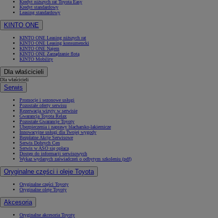
Kredyt niższych rat Toyota Easy
Kredyt standardowy
Leasing standardowy
KINTO ONE
KINTO ONE Leasing niższych rat
KINTO ONE Leasing konsumencki
KINTO ONE Najem
KINTO ONE Zarządzanie flotą
KINTO Mobility
Dla właścicieli
Dla właścicieli
Serwis
Promocje i sezonowe usługi
Pozostałe oferty serwisu
Rezerwacja wizyty w serwisie
Gwarancja Toyota Relax
Pozostałe Gwarancje Toyoty
Ubezpieczenia i naprawy blacharsko-lakiernicze
Innowacyjne usługi dla Twojej wygody
Bezpłatne Akcje Serwisowe
Serwis Dobrych Cen
Serwis w ASO się opłaca
Dostęp do informacji serwisowych
Wykaz wydanych zaświadczeń o odbytym szkoleniu (pdf)
Oryginalne części i oleje Toyota
Oryginalne części Toyoty
Oryginalne oleje Toyoty
Akcesoria
Oryginalne akcesoria Toyoty