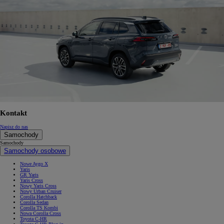
Kontakt
Napisz do nas
Samochody
Samochody
Samochody osobowe
Nowe Aygo X
Yaris
GR Yaris
Yaris Cross
Nowy Yaris Cross
Nowy Urban Cruiser
Corolla Hatchback
Corolla Sedan
Corolla TS Kombi
Nowa Corolla Cross
Toyota C-HR