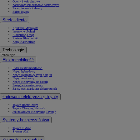
Opony i koła zimowe
Zabudowy samochodów dostawczych
Zabezpieczenia i alarmy
Sklep Toyoty
Strefa klienta
Aplikacja MyToyota
Instrukcje obsługi
Aktualizacja map
System Bluetooth®
Karty Ratownicze
Technologie
Technologie
Elektromobilność
Lider elektromobilności
Napęd hybrydowy
Napęd hybrydowy typu plug-in
Napęd wodorowy
Napęd elektryczny na baterię
Zasięg aut elektrycznych
Zalety posiadania aut elektrycznych
Ładowanie elektrycznej Toyoty
Toyota HomeCharge
Toyota Charging Network
Jak naładować elektryczną Toyotę?
Systemy bezpieczeństwa
Toyota T-Mate
System eCall
Komunikacja z autem