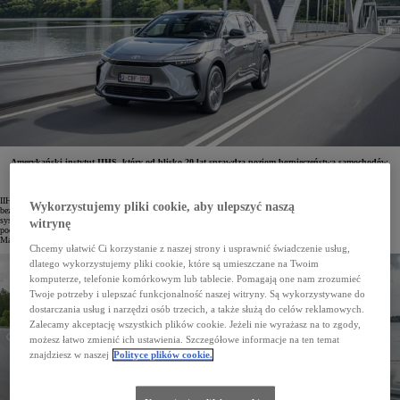
Amerykański instytut IIHS, który od blisko 20 lat sprawdza poziom bezpieczeństwa samochodów,
opublikował najnowsze wyniki badań. Na liście najbezpieczniejszych samochodów w 2025 roku
znalazło się aż 5 modeli Toyoty – Camry, Corolla Cross, Prius, Tundra oraz Toyota bZ4X.
IIHS, czyli Insurance Institute for Highway Safety, to amerykański instytut, który regularnie bada poziom
Wykorzystujemy pliki cookie, aby ulepszyć naszą
bezpieczeństwa samochodów. Pod uwagę brane są testy zderzeniowe, jakość oświetlenia i skuteczność
systemów bezpieczeństwa czynnego. Kryteria oceny co roku ulegają zaostrzeniu. Tak np. w 2025 roku
witrynę
podniesiono wymagania co do ochrony pasażerów zajmujących miejsca w drugim rzędzie siedzeń.
Ma to szczególne znaczenie dla osób poszukujących rodzinnego auta.
Chcemy ułatwić Ci korzystanie z naszej strony i usprawnić świadczenie usług,
dlatego wykorzystujemy pliki cookie, które są umieszczane na Twoim
komputerze, telefonie komórkowym lub tablecie. Pomagają one nam zrozumieć
Twoje potrzeby i ulepszać funkcjonalność naszej witryny. Są wykorzystywane do
dostarczania usług i narzędzi osób trzecich, a także służą do celów reklamowych.
Zalecamy akceptację wszystkich plików cookie. Jeżeli nie wyrażasz na to zgody,
możesz łatwo zmienić ich ustawienia. Szczegółowe informacje na ten temat
znajdziesz w naszej
Polityce plików cookie.