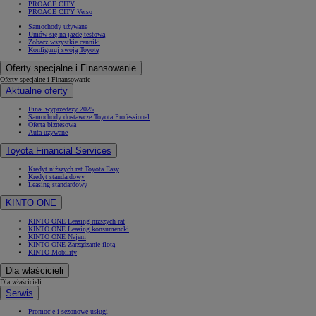
PROACE CITY
PROACE CITY Verso
Samochody używane
Umów się na jazdę testową
Zobacz wszystkie cenniki
Konfiguruj swoją Toyotę
Oferty specjalne i Finansowanie
Oferty specjalne i Finansowanie
Aktualne oferty
Finał wyprzedaży 2025
Samochody dostawcze Toyota Professional
Oferta biznesowa
Auta używane
Toyota Financial Services
Kredyt niższych rat Toyota Easy
Kredyt standardowy
Leasing standardowy
KINTO ONE
KINTO ONE Leasing niższych rat
KINTO ONE Leasing konsumencki
KINTO ONE Najem
KINTO ONE Zarządzanie flotą
KINTO Mobility
Dla właścicieli
Dla właścicieli
Serwis
Promocje i sezonowe usługi