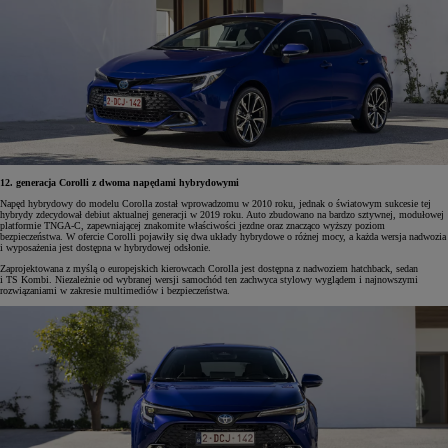
12. generacja Corolli z dwoma napędami hybrydowymi
Napęd hybrydowy do modelu Corolla został wprowadzomu w 2010 roku, jednak o światowym sukcesie tej
hybrydy zdecydował debiut aktualnej generacji w 2019 roku. Auto zbudowano na bardzo sztywnej, modułowej
platformie TNGA-C, zapewniającej znakomite właściwości jezdne oraz znacząco wyższy poziom
bezpieczeństwa. W ofercie Corolli pojawiły się dwa układy hybrydowe o różnej mocy, a każda wersja nadwozia
i wyposażenia jest dostępna w hybrydowej odsłonie.
Zaprojektowana z myślą o europejskich kierowcach Corolla jest dostępna z nadwoziem hatchback, sedan
i TS Kombi. Niezależnie od wybranej wersji samochód ten zachwyca stylowy wyglądem i najnowszymi
rozwiązaniami w zakresie multimediów i bezpieczeństwa.