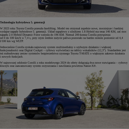
Technologia hybrydowa 5. generacji
W 2023 roku Toyota Corolla przeszła facelifting. Model ten otrzymał zupełnie nowe, mocniejsze i bardziej
wydajne napędy hybrydowe 5. generacji. Układ napędowy z silnikiem 1.8 Hybrid ma teraz 140 KM, zaś moc
napędu 2.0 Hybrid Dynamic Force wzrosła do 196 KM. Niemal 200-konna Corolla przyspiesza
od 0 do 100 km/h w 7,4 s, przy czym średnie zużycie paliwa pozostało na bardzo niskim poziomie od 4,4
l/100 km wg WLTP.
Jednocześnie Corolla zyskała najnowszy system multimedialny o szybszym działaniu i większej
funkcjonalności oraz Digital Cockpit – cyfrowy wyświetlacz na tablicy wskaźników (12,3"). Standardem jest
też rozbudowany zestaw systemów bezpieczeństwa czynnego Toyota T-MATE o większym zakresie działania
i nowych funkcjach.
W najnowszej odsłonie Corolli z roku modelowego 2024 do oferty dołączają dwa nowe rozwiązania – cyfrowy
kluczyk oraz zaawansowany system oczyszczania i nawilżania powietrza Nanoe-X®.