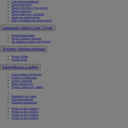
Lider elektromobilności
Napęd hybrydowy
Napęd hybrydowy typu plug-in
Napęd wodorowy
Napęd elektryczny na baterię
Zasięg aut elektrycznych
Zalety posiadania aut elektrycznych
Ładowanie elektrycznej Toyoty
Toyota HomeCharge
Toyota Charging Network
Jak naładować elektryczną Toyotę?
Systemy bezpieczeństwa
Toyota T-Mate
System eCall
Komunikacja z autem
Nowa aplikacja MyToyota
Cyfrowy opiekun auta
Usługi Connected
Płatne subskrypcje
Toyota Connectivity Match
Skontaktuj się z nami
Polityka ciasteczek
Deklaracja dostępności
(Opens in new window)
(Opens in new window)
(Opens in new window)
(Opens in new window)