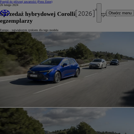
Przejdź do głównej zawartości
(Press Enter)
26 lutego 2024
Sprzedaż hybrydowej Corolli przekroczyła 2,5 mln
Otwórz menu
egzemplarzy
Europa – największym rynkiem dla tego modelu