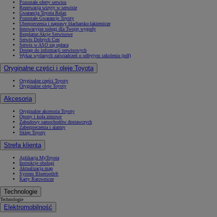
Pozostałe oferty serwisu
Rezerwacja wizyty w serwisie
Gwarancja Toyota Relax
Pozostałe Gwarancje Toyoty
Ubezpieczenia i naprawy blacharsko-lakiernicze
Innowacyjne usługi dla Twojej wygody
Bezpłatne Akcje Serwisowe
Serwis Dobrych Cen
Serwis w ASO się opłaca
Dostęp do informacji serwisowych
Wykaz wydanych zaświadczeń o odbytym szkoleniu (pdf)
Oryginalne części i oleje Toyota
Oryginalne części Toyoty
Oryginalne oleje Toyoty
Akcesoria
Oryginalne akcesoria Toyoty
Opony i koła zimowe
Zabudowy samochodów dostawczych
Zabezpieczenia i alarmy
Sklep Toyoty
Strefa klienta
Aplikacja MyToyota
Instrukcje obsługi
Aktualizacja map
System Bluetooth®
Karty Ratownicze
Technologie
Technologie
Elektromobilność