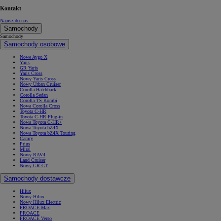
Kontakt
Napisz do nas
Samochody
Samochody
Samochody osobowe
Nowe Aygo X
Yaris
GR Yaris
Yaris Cross
Nowy Yaris Cross
Nowy Urban Cruiser
Corolla Hatchback
Corolla Sedan
Corolla TS Kombi
Nowa Corolla Cross
Toyota C-HR
Toyota C-HR Plug-in
Nowa Toyota C-HR+
Nowa Toyota bZ4X
Nowa Toyota bZ4X Touring
Camry
Prius
Mirai
Nowy RAV4
Land Cruiser
Nowy GR GT
Samochody dostawcze
Hilux
Nowy Hilux
Nowy Hilux Electric
PROACE Max
PROACE
PROACE Verso