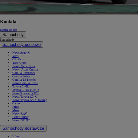
Kontakt
Napisz do nas
Samochody
Samochody
Samochody osobowe
Nowe Aygo X
Yaris
GR Yaris
Yaris Cross
Nowy Yaris Cross
Nowy Urban Cruiser
Corolla Hatchback
Corolla Sedan
Corolla TS Kombi
Nowa Corolla Cross
Toyota C-HR
Toyota C-HR Plug-in
Nowa Toyota C-HR+
Nowa Toyota bZ4X
Nowa Toyota bZ4X Touring
Camry
Prius
Mirai
Nowy RAV4
Land Cruiser
Nowy GR GT
Samochody dostawcze
Hilux