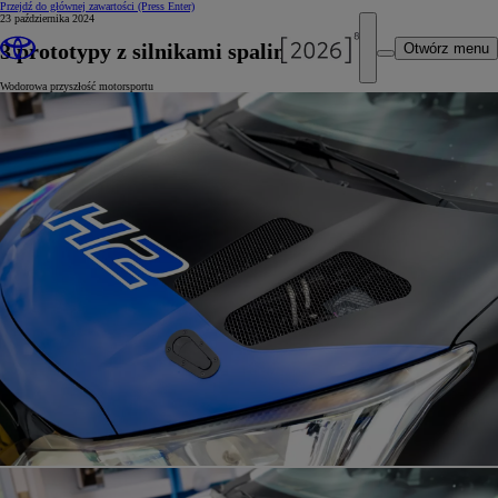
Przejdź do głównej zawartości
(Press Enter)
23 października 2024
3 prototypy z silnikami spalinowymi
Otwórz menu
Wodorowa przyszłość motorsportu