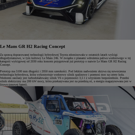
Le Mans GR H2 Racing Concept
Za sprawą dopracowanej technologii hybrydowej Toyota zdominowała w ostatnich latach wyścigi
długodystansowe, w tym kultowy Le Mans 24h. W związku z planami wdrożenia paliwa wodorowego w tej
kategorii wyścigowej od 2030 roku koncern przygotował już prototyp o nazwie Le Mans GR H2 Racing
Concept.
Prototyp ma 5100 mm długości i 2050 mm szerokości. Pod lekkim nadwoziem skrywa się nowoczesna
technologia hybrydowa, która wykorzystuje wodorowy silnik spalinowy i przenosi moc na cztery koła.
Wodorem zasilany jest turbodoładowany silnik V6 o pojemności 3,5 l z wtryskiem bezpośrednim. Przedni
silnik elektryczny ma 200 kW mocy, która przekazywana jest na przednią oś, a energia magazynowana jest w
litowo-jonowej baterii.