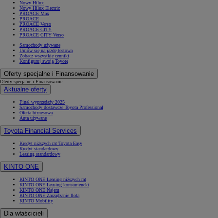
Nowy Hilux
Nowy Hilux Electric
PROACE Max
PROACE
PROACE Verso
PROACE CITY
PROACE CITY Verso
Samochody używane
Umów się na jazdę testową
Zobacz wszystkie cenniki
Konfiguruj swoją Toyotę
Oferty specjalne i Finansowanie
Oferty specjalne i Finansowanie
Aktualne oferty
Finał wyprzedaży 2025
Samochody dostawcze Toyota Professional
Oferta biznesowa
Auta używane
Toyota Financial Services
Kredyt niższych rat Toyota Easy
Kredyt standardowy
Leasing standardowy
KINTO ONE
KINTO ONE Leasing niższych rat
KINTO ONE Leasing konsumencki
KINTO ONE Najem
KINTO ONE Zarządzanie flotą
KINTO Mobility
Dla właścicieli