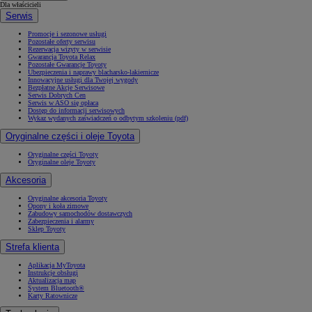
Dla właścicieli
Serwis
Promocje i sezonowe usługi
Pozostałe oferty serwisu
Rezerwacja wizyty w serwisie
Gwarancja Toyota Relax
Pozostałe Gwarancje Toyoty
Ubezpieczenia i naprawy blacharsko-lakiernicze
Innowacyjne usługi dla Twojej wygody
Bezpłatne Akcje Serwisowe
Serwis Dobrych Cen
Serwis w ASO się opłaca
Dostęp do informacji serwisowych
Wykaz wydanych zaświadczeń o odbytym szkoleniu (pdf)
Oryginalne części i oleje Toyota
Oryginalne części Toyoty
Oryginalne oleje Toyoty
Akcesoria
Oryginalne akcesoria Toyoty
Opony i koła zimowe
Zabudowy samochodów dostawczych
Zabezpieczenia i alarmy
Sklep Toyoty
Strefa klienta
Aplikacja MyToyota
Instrukcje obsługi
Aktualizacja map
System Bluetooth®
Karty Ratownicze