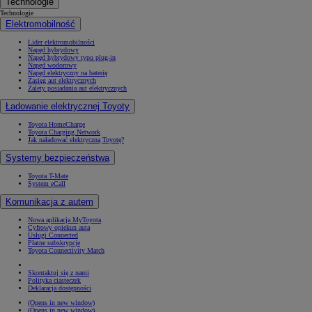
Technologie
Technologie
Elektromobilność
Lider elektromobilności
Napęd hybrydowy
Napęd hybrydowy typu plug-in
Napęd wodorowy
Napęd elektryczny na baterię
Zasięg aut elektrycznych
Zalety posiadania aut elektrycznych
Ładowanie elektrycznej Toyoty
Toyota HomeCharge
Toyota Charging Network
Jak naładować elektryczną Toyotę?
Systemy bezpieczeństwa
Toyota T-Mate
System eCall
Komunikacja z autem
Nowa aplikacja MyToyota
Cyfrowy opiekun auta
Usługi Connected
Płatne subskrypcje
Toyota Connectivity Match
Skontaktuj się z nami
Polityka ciasteczek
Deklaracja dostępności
(Opens in new window)
(Opens in new window)