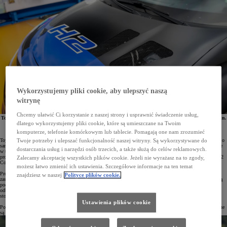
Wykorzystujemy pliki cookie, aby ulepszyć naszą
witrynę
Chcemy ułatwić Ci korzystanie z naszej strony i usprawnić świadczenie usług,
Toyota od lat w swoich działaniach kieruje się wielotorową strategią dekarbonizacji, opracowując m.in.
dlatego wykorzystujemy pliki cookie, które są umieszczane na Twoim
wodorowe silniki spalinowe, a także angażując się w projekty motorsportowe, które testują takie
rozwiązania. Jak zaawansowana jest to już technologia można zobaczyć na przykładzie 3
komputerze, telefonie komórkowym lub tablecie. Pomagają one nam zrozumieć
prototypowych modeli marki.
Toyota to jeden z liderów sektora motoryzacyjnego. W 2014 roku gama modelowa marki została rozszerzona o
Twoje potrzeby i ulepszać funkcjonalność naszej witryny. Są wykorzystywane do
samochód zasilany wodorowymi ogniwami paliwowymi – Mirai. Z roku na rok rozwiązania wykorzystywane
dostarczania usług i narzędzi osób trzecich, a także służą do celów reklamowych.
w tym modelu znajdują coraz szersze zastosowania w różnych gałęziach gospodarki. Od 2021 roku koncern
prowadzi program rozwoju wodorowych silników spalinowych. Jego pierwszym efektem była GR Corolla H2
Zalecamy akceptację wszystkich plików cookie. Jeżeli nie wyrażasz na to zgody,
Concept, która startowała w japońskich wyścigach długodystansowych.
możesz łatwo zmienić ich ustawienia. Szczegółowe informacje na ten temat
Projektanci Toyoty badają możliwości użycia wodoru w różnych stanach skupienia. Początkowo auto było
znajdziesz w naszej
Polityce plików cookie.
zasilano gazem. W 2023 roku zadebiutował samochód napędzany ciekłym wodorem. Stale dopracowywane są
podzespoły i komponenty silnika, a także elementy systemu tankowania, by proces uzupełniania paliwa
odbywał się w jak najkrótszym czasie. Opracowywane są także różne kształty zbiorników paliwa, by móc
stosować wodorowe paliwo w pojazdach z różnych segmentów.
Ustawienia plików cookie
Poligonem doświadczalnym dla innowacyjnych technologii Toyoty są rajdy i wyścigi. Podzespoły poddawane
są tam ekstremalnym obciążeniom, co pozwala wykrywać wszelkie wady i szybko wprowadzać poprawki.