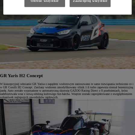
Odrzuć wszystkie
Zaakceptuj wszystkie
GR Yaris H2 Concept
W koncepcyjnej odmianie GR Yarisa z napędem wodorowym zastosowano te same rozwiązania techniczne co i
w GR Corolli H2 Concept. Zasilany wodorem zmodyfikowany silnik 1.6 turbo zapewnia niemal bezemisyjną
jazdę. Auto zostało wyposażone w automatyczną skrzynię GAZOO Racing Direct o 8 przełożeniach, która
zadebiutowała wraz z nową odsłoną kultowego hot-hatcha. Wnętrze zostało zaprojektowane z uwzględnieniem
wskazówek najlepszych zawodników rajdowych.