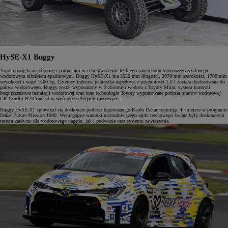
HySE-X1 Buggy
Toyota podjęła współpracę z partnerami w celu stworzenia lekkiego samochodu terenowego zasilanego
wodorowym silnikiem spalinowym. Buggy HySE-X1 ma 3530 mm długości, 2070 mm szerokości, 1700 mm
wysokości i waży 1500 kg. Czterocylindrowa jednostka napędowa o pojemności 1,0 l została dostosowana do
paliwa wodorowego. Buggy został wyposażony w 3 zbiorniki wodoru z Toyoty Mirai, system kontroli
bezpieczeństwa instalacji wodorowej oraz inne technologie Toyoty wypracowane podczas startów wodorowej
GR Corolli H2 Concept w wyścigach długodystansowych.
Buggy HySE-X1 sprawdził się doskonale podczas tegorocznego Rajdu Dakar, zajmując 4. miejsce w programie
Dakar Future Mission 1000. Wymagające warunki najtrudniejszego rajdu terenowego świata były doskonałym
testem zarówno dla wodorowego napędu, jak i podwozia oraz systemu zawieszenia.