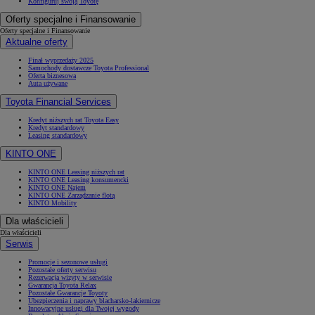
Konfiguruj swoją Toyotę
Oferty specjalne i Finansowanie
Oferty specjalne i Finansowanie
Aktualne oferty
Finał wyprzedaży 2025
Samochody dostawcze Toyota Professional
Oferta biznesowa
Auta używane
Toyota Financial Services
Kredyt niższych rat Toyota Easy
Kredyt standardowy
Leasing standardowy
KINTO ONE
KINTO ONE Leasing niższych rat
KINTO ONE Leasing konsumencki
KINTO ONE Najem
KINTO ONE Zarządzanie flotą
KINTO Mobility
Dla właścicieli
Dla właścicieli
Serwis
Promocje i sezonowe usługi
Pozostałe oferty serwisu
Rezerwacja wizyty w serwisie
Gwarancja Toyota Relax
Pozostałe Gwarancje Toyoty
Ubezpieczenia i naprawy blacharsko-lakiernicze
Innowacyjne usługi dla Twojej wygody