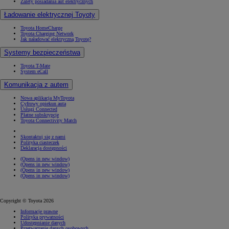
Zalety posiadania aut elektrycznych
Ładowanie elektrycznej Toyoty
Toyota HomeCharge
Toyota Charging Network
Jak naładować elektryczną Toyotę?
Systemy bezpieczeństwa
Toyota T-Mate
System eCall
Komunikacja z autem
Nowa aplikacja MyToyota
Cyfrowy opiekun auta
Usługi Connected
Płatne subskrypcje
Toyota Connectivity Match
Skontaktuj się z nami
Polityka ciasteczek
Deklaracja dostępności
(Opens in new window)
(Opens in new window)
(Opens in new window)
(Opens in new window)
Copyright © Toyota 2026
Informacje prawne
Polityka prywatności
Udostępnianie danych
Przetwarzanie danych osobowych