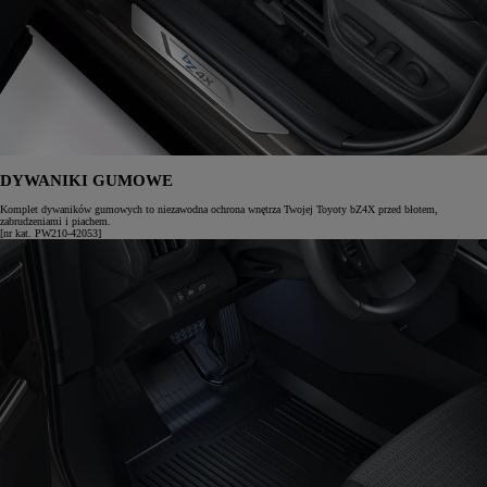
DYWANIKI GUMOWE
Komplet dywaników gumowych to niezawodna ochrona wnętrza Twojej Toyoty bZ4X przed błotem,
zabrudzeniami i piachem.
[nr kat. PW210-42053]