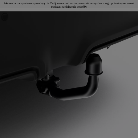
Akcesoria transportowe sprawiają, że Twój samochód może przewieźć wszystko, czego potrzebujesz nawet
podczas najdalszych podróży.