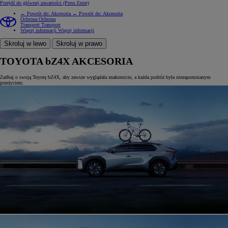
Przejdź do głównej zawartości
(Press Enter)
← Powrót do: Akcesoria
← Powrót do: Akcesoria
Ochrona
Ochrona
Transport
Transport
Więcej informacji
Więcej informacji
Skroluj w lewo
Skroluj w prawo
TOYOTA bZ4X AKCESORIA
Zadbaj o swoją Toyotę bZ4X, aby zawsze wyglądała znakomicie, a każda podróż była niezapomnianym
przeżyciem.