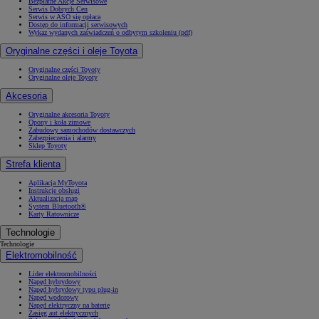
Bezpłatne Akcje Serwisowe
Serwis Dobrych Cen
Serwis w ASO się opłaca
Dostęp do informacji serwisowych
Wykaz wydanych zaświadczeń o odbytym szkoleniu (pdf)
Oryginalne części i oleje Toyota
Oryginalne części Toyoty
Oryginalne oleje Toyoty
Akcesoria
Oryginalne akcesoria Toyoty
Opony i koła zimowe
Zabudowy samochodów dostawczych
Zabezpieczenia i alarmy
Sklep Toyoty
Strefa klienta
Aplikacja MyToyota
Instrukcje obsługi
Aktualizacja map
System Bluetooth®
Karty Ratownicze
Technologie
Technologie
Elektromobilność
Lider elektromobilności
Napęd hybrydowy
Napęd hybrydowy typu plug-in
Napęd wodorowy
Napęd elektryczny na baterię
Zasięg aut elektrycznych