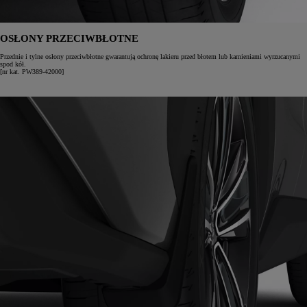
OSŁONY PRZECIWBŁOTNE
Przednie i tylne osłony przeciwbłotne gwarantują ochronę lakieru przed błotem lub kamieniami wyrzucanymi
spod kół.
[nr kat. PW389-42000]