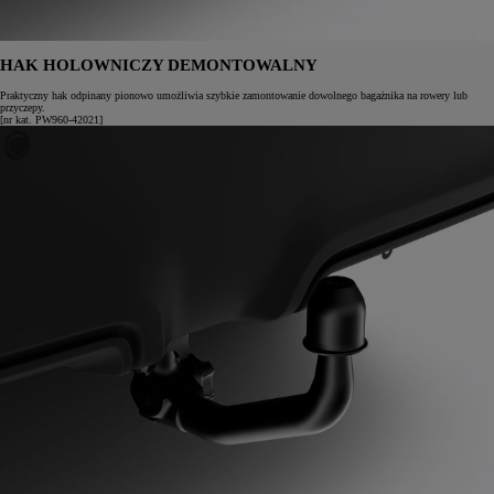
HAK HOLOWNICZY DEMONTOWALNY
Praktyczny hak odpinany pionowo umożliwia szybkie zamontowanie dowolnego bagażnika na rowery lub
przyczepy.
[nr kat. PW960-42021]