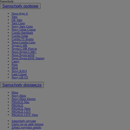
Samochody
Samochody osobowe
Nowe Aygo X
Yaris
GR Yaris
Yaris Cross
Nowy Yaris Cross
Nowy Urban Cruiser
Corolla Hatchback
Corolla Sedan
Corolla TS Kombi
Nowa Corolla Cross
Toyota C-HR
Toyota C-HR Plug-in
Nowa Toyota C-HR+
Nowa Toyota bZ4X
Nowa Toyota bZ4X Touring
Camry
Prius
Mirai
Nowy RAV4
Land Cruiser
Nowy GR GT
Samochody dostawcze
Hilux
Nowy Hilux
Nowy Hilux Electric
PROACE Max
PROACE
PROACE Verso
PROACE CITY
PROACE CITY Verso
Samochody używane
Umów się na jazdę testową
Zobacz wszystkie cenniki