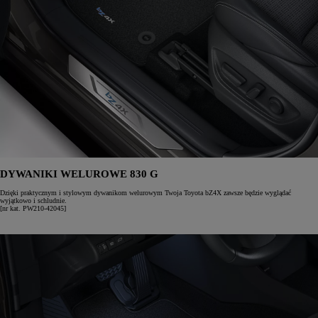
DYWANIKI WELUROWE 830 G
Dzięki praktycznym i stylowym dywanikom welurowym Twoja Toyota bZ4X zawsze będzie wyglądać
wyjątkowo i schludnie.
[nr kat. PW210-42045]