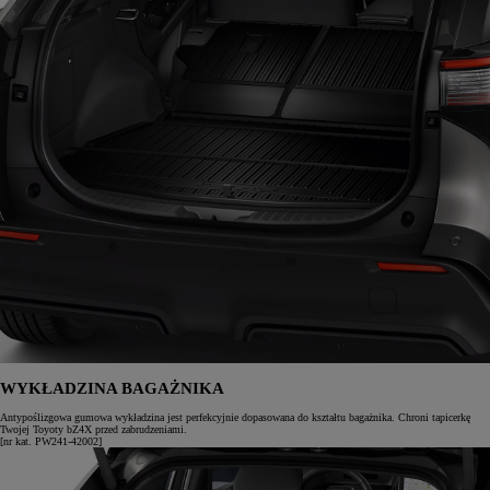
WYKŁADZINA BAGAŻNIKA
Antypoślizgowa gumowa wykładzina jest perfekcyjnie dopasowana do kształtu bagażnika. Chroni tapicerkę
Twojej Toyoty bZ4X przed zabrudzeniami.
[nr kat. PW241-42002]