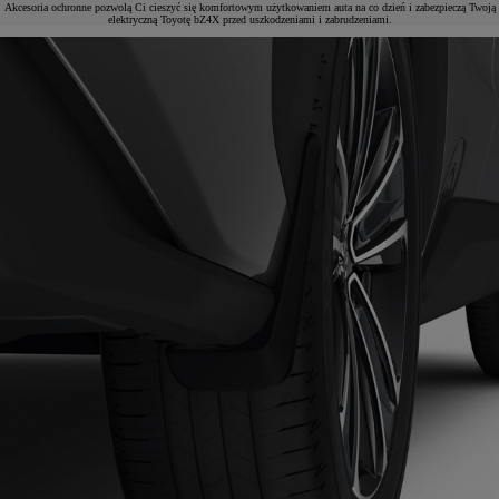
Akcesoria ochronne pozwolą Ci cieszyć się komfortowym użytkowaniem auta na co dzień i zabezpieczą Twoją
elektryczną Toyotę bZ4X przed uszkodzeniami i zabrudzeniami.