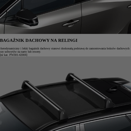
BAGAŻNIK DACHOWY NA RELINGI
Aerodynamiczny i lekki bagażnik dachowy stanowi doskonałą podstawę do zamontowania boksów dachowych
czy uchwytów na narty lub rowery.
[nr kat. PW301-42004]