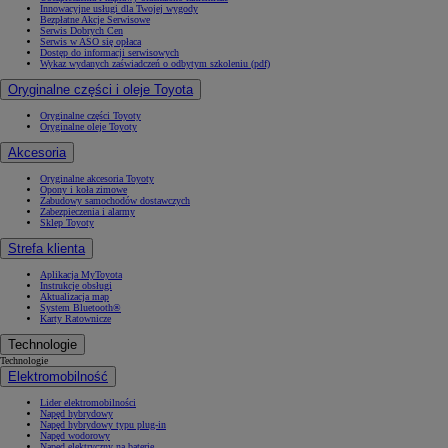
Innowacyjne usługi dla Twojej wygody
Bezpłatne Akcje Serwisowe
Serwis Dobrych Cen
Serwis w ASO się opłaca
Dostęp do informacji serwisowych
Wykaz wydanych zaświadczeń o odbytym szkoleniu (pdf)
Oryginalne części i oleje Toyota
Oryginalne części Toyoty
Oryginalne oleje Toyoty
Akcesoria
Oryginalne akcesoria Toyoty
Opony i koła zimowe
Zabudowy samochodów dostawczych
Zabezpieczenia i alarmy
Sklep Toyoty
Strefa klienta
Aplikacja MyToyota
Instrukcje obsługi
Aktualizacja map
System Bluetooth®
Karty Ratownicze
Technologie
Technologie
Elektromobilność
Lider elektromobilności
Napęd hybrydowy
Napęd hybrydowy typu plug-in
Napęd wodorowy
Napęd elektryczny na baterię