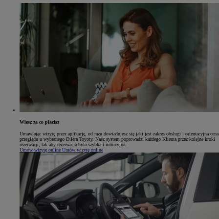
Wiesz za co płacisz
Umawiając wizytę przez aplikację, od razu dowiadujesz się jaki jest zakres obsługi i orientacyjna cena
przeglądu u wybranego Dilera Toyoty. Nasz system poprowadzi każdego Klienta przez kolejne kroki
rezerwacji, tak aby rezerwacja była szybka i intuicyjna.
Umów wizytę online
Umów wizytę online