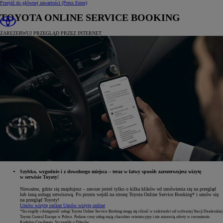
Przejdź do głównej zawartości
(Press Enter)
TOYOTA ONLINE SERVICE BOOKING
ZAREZERWUJ PRZEGLĄD PRZEZ INTERNET
Szybko, wygodnie i z dowolnego miejsca – teraz w łatwy sposób zarezerwujesz wizytę
w serwisie Toyoty!
Nieważne, gdzie się znajdujesz – zawsze jesteś tylko o kilka klików od umówienia się na przegląd
lub inną usługę serwisową. Po prostu wejdź na stronę Toyota Online Service Booking* i umów się
na przegląd Toyoty!
Umów wizytę online
Umów wizytę online
*Szczegóły i dostępność usługi Toyota Online Service Booking mogą się różnić w zależności od wybranej Stacji Dealerskiej
Toyota Central Europe w Polsce. Podane ceny usług mają charakter orientacyjny i nie stanowią oferty w rozumieniu
Kodeksu Cywilnego. Szczegóły u Dilerów.