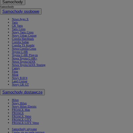
Samochody
Samochody
Samochody osobowe
Nowe Aygo X
Yaris
GR Yaris
Yaris Cross
Nowy Yaris Cross
Nowy Urban Cruiser
Corolla Hatchback
Corolla Sedan
Corolla TS Kombi
Nowa Corolla Cross
Toyota C-HR
Toyota C-HR Plug-in
Nowa Toyota C-HR+
Nowa Toyota bZ4X
Nowa Toyota bZ4X Touring
Camry
Prius
Mirai
Nowy RAV4
Land Cruiser
Nowy GR GT
Samochody dostawcze
Hilux
Nowy Hilux
Nowy Hilux Electric
PROACE Max
PROACE
PROACE Verso
PROACE CITY
PROACE CITY Verso
Samochody używane
Umów się na jazdę testową