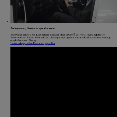
Autoryzowany Serwis, oryginalne części
Rezerwując serwis z On Line Service Booking masz pewność, że Twoją Toyotą zajmie się
Autoryzowany Serwis, który wykona zleconą usługę zgodnie z zaleceniami producenta, stosując
oryginalne części Toyoty.
Umów wizytę online
Umów wizytę online