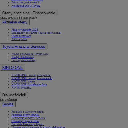
Zobacz wszystkie cenniki
Konfiguruj swoją Toyotę
Oferty specjalne i Finansowanie
Oferty specjalne i Finansowanie
Aktualne oferty
Finał wyprzedaży 2025
Samochody dostawcze Toyota Professional
Oferta biznesowa
Auta używane
Toyota Financial Services
Kredyt niższych rat Toyota Easy
Kredyt standardowy
Leasing standardowy
KINTO ONE
KINTO ONE Leasing niższych rat
KINTO ONE Leasing konsumencki
KINTO ONE Najem
KINTO ONE Zarządzanie flotą
KINTO Mobility
Dla właścicieli
Dla właścicieli
Serwis
Promocje i sezonowe usługi
Pozostałe oferty serwisu
Rezerwacja wizyty w serwisie
Gwarancja Toyota Relax
Pozostałe Gwarancje Toyoty
Ubezpieczenia i naprawy blacharsko-lakiernicze