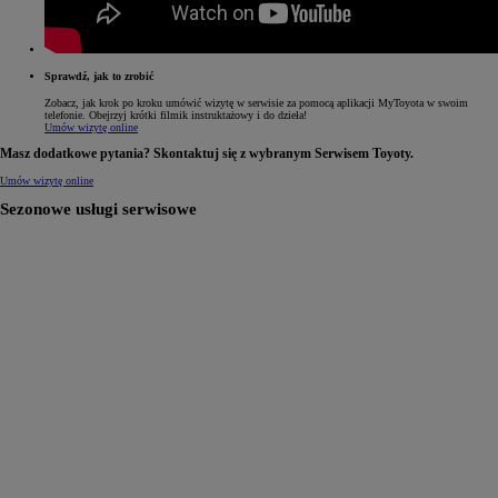
Sprawdź, jak to zrobić
Zobacz, jak krok po kroku umówić wizytę w serwisie za pomocą aplikacji MyToyota w swoim
telefonie. Obejrzyj krótki filmik instruktażowy i do dzieła!
Umów wizytę online
Masz dodatkowe pytania? Skontaktuj się z wybranym Serwisem Toyoty.
Umów wizytę online
Sezonowe usługi serwisowe