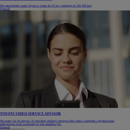
Dla samochodów marki Toyota w wieku do 10 lat i przebiegu do 185 000 km!
Sprawdź
TOYOTA VIDEO SERVICE ADVISOR
Nie mamy nic do ukrycia. W specjalnej aplikacji obejrzysz film video z przeglądu i błyskawicznie
zaakceptujesz koszt ewentualnych prac dodatkowych.
Sprawdź