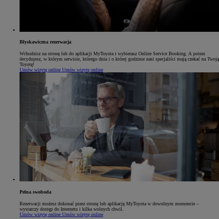
Błyskawiczna rezerwacja
Wchodzisz na stronę lub do aplikacji MyToyota i wybierasz Online Service Booking. A potem
decydujesz, w którym serwisie, którego dnia i o której godzinie nasi specjaliści mają czekać na Twoją
Toyotę!
Umów wizytę online
Umów wizytę online
Pełna swoboda
Rezerwacji możesz dokonać przez stronę lub aplikację MyToyota w dowolnym momencie –
wystarczy dostęp do Internetu i kilka wolnych chwil.
Umów wizytę online
Umów wizytę online