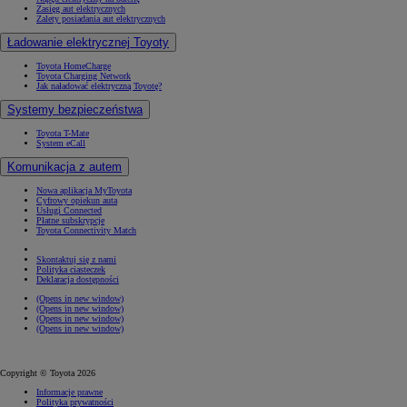
Zasięg aut elektrycznych
Zalety posiadania aut elektrycznych
Ładowanie elektrycznej Toyoty
Toyota HomeCharge
Toyota Charging Network
Jak naładować elektryczną Toyotę?
Systemy bezpieczeństwa
Toyota T-Mate
System eCall
Komunikacja z autem
Nowa aplikacja MyToyota
Cyfrowy opiekun auta
Usługi Connected
Płatne subskrypcje
Toyota Connectivity Match
Skontaktuj się z nami
Polityka ciasteczek
Deklaracja dostępności
(Opens in new window)
(Opens in new window)
(Opens in new window)
(Opens in new window)
Copyright © Toyota 2026
Informacje prawne
Polityka prywatności