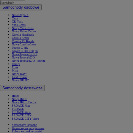
Samochody
Samochody osobowe
Nowe Aygo X
Yaris
GR Yaris
Yaris Cross
Nowy Yaris Cross
Nowy Urban Cruiser
Corolla Hatchback
Corolla Sedan
Corolla TS Kombi
Nowa Corolla Cross
Toyota C-HR
Toyota C-HR Plug-in
Nowa Toyota C-HR+
Nowa Toyota bZ4X
Nowa Toyota bZ4X Touring
Camry
Prius
Mirai
Nowy RAV4
Land Cruiser
Nowy GR GT
Samochody dostawcze
Hilux
Nowy Hilux
Nowy Hilux Electric
PROACE Max
PROACE
PROACE Verso
PROACE CITY
PROACE CITY Verso
Samochody używane
Umów się na jazdę testową
Zobacz wszystkie cenniki