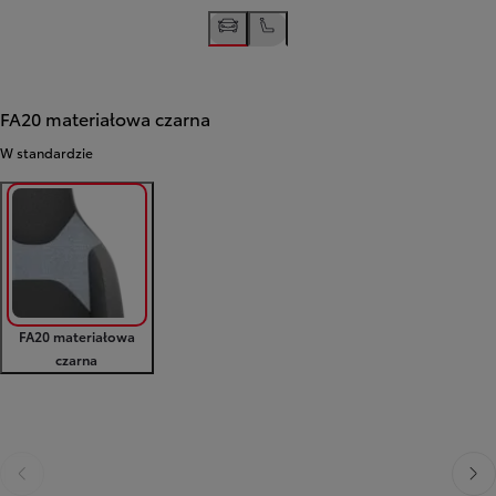
FA20 materiałowa czarna
W standardzie
FA20 materiałowa
czarna
Poprzedni
Nast