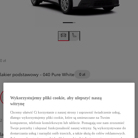
0 zł
lakier podstawowy
-
040 Pure White
0 zł
Wykorzystujemy pliki cookie, aby ulepszyć naszą
witrynę
040 Pure White
Chcemy ułatwić Ci korzystanie z naszej strony i usprawnić świadczenie usług,
dlatego wykorzystujemy pliki cookie, które są umieszczane na Twoim
2 000 zł
komputerze, telefonie komórkowym lub tablecie. Pomagają one nam zrozumieć
Twoje potrzeby i ulepszać funkcjonalność naszej witryny. Są wykorzystywane do
lakier metalizowany
dostarczania usług i narzędzi osób trzecich, a także służą do celów reklamowych.