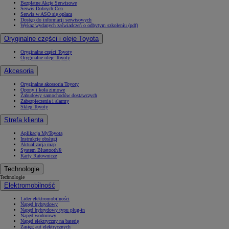
Bezpłatne Akcje Serwisowe
Serwis Dobrych Cen
Serwis w ASO się opłaca
Dostęp do informacji serwisowych
Wykaz wydanych zaświadczeń o odbytym szkoleniu (pdf)
Oryginalne części i oleje Toyota
Oryginalne części Toyoty
Oryginalne oleje Toyoty
Akcesoria
Oryginalne akcesoria Toyoty
Opony i koła zimowe
Zabudowy samochodów dostawczych
Zabezpieczenia i alarmy
Sklep Toyoty
Strefa klienta
Aplikacja MyToyota
Instrukcje obsługi
Aktualizacja map
System Bluetooth®
Karty Ratownicze
Technologie
Technologie
Elektromobilność
Lider elektromobilności
Napęd hybrydowy
Napęd hybrydowy typu plug-in
Napęd wodorowy
Napęd elektryczny na baterię
Zasięg aut elektrycznych