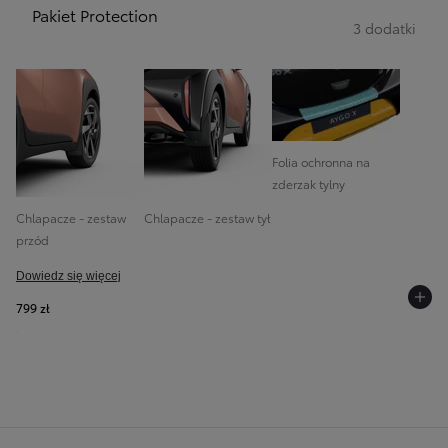
Pakiet Protection
3 dodatki
Folia ochronna na
zderzak tylny
Chlapacze - zestaw
Chlapacze - zestaw tył
przód
Dowiedz się więcej
799 zł