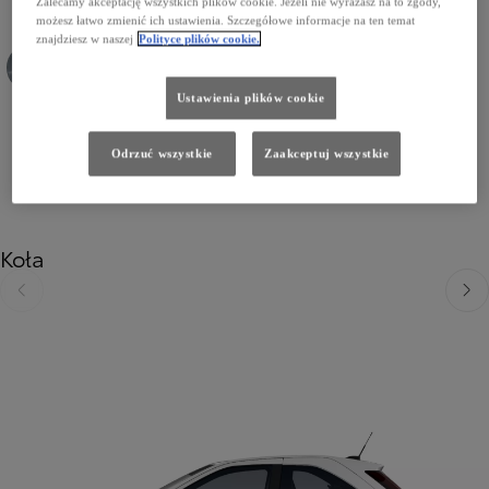
Zalecamy akceptację wszystkich plików cookie. Jeżeli nie wyrażasz na to zgody,
możesz łatwo zmienić ich ustawienia. Szczegółowe informacje na ten temat
znajdziesz w naszej
Polityce plików cookie.
Ustawienia plików cookie
1K3 Celestial Grey
209 Eclipse Black
Odrzuć wszystkie
Zaakceptuj wszystkie
Koła
Poprzedni
Nast