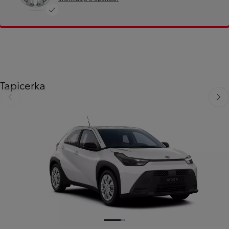
Tapicerka
Poprzedni
Nast