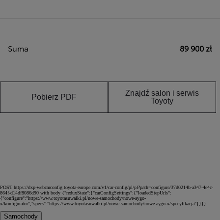
Suma
89 900 zł
Znajdź salon i serwis
Pobierz PDF
Toyoty
POST https://dxp-webcarconfig.toyota-europe.com/v1/car-config/pl/pl?path=configure/37d0214b-a347-4e4c-
864f-d14df8086d90 with body {"reduxState":{"carConfigSettings":{"loadedStepUrls":
{"configure":"https://www.toyotasuwalki.pl/nowe-samochody/nowe-aygo-
x/konfigurator","specs":"https://www.toyotasuwalki.pl/nowe-samochody/nowe-aygo-x/specyfikacja"}}}}
Samochody