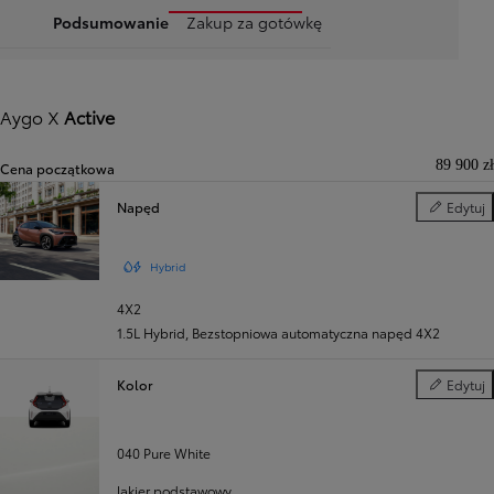
Podsumowanie
Zakup za gotówkę
Aygo X
Active
89 900 zł
Cena początkowa
Napęd
Edytuj
Napęd
Hybrid
4X2
1.5L Hybrid
,
Bezstopniowa automatyczna napęd 4X2
Kolor
Edytuj
Kolor
040 Pure White
lakier podstawowy