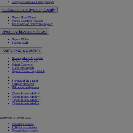
Zalety posiadania aut elektrycznych
Ładowanie elektrycznej Toyoty
Toyota HomeCharge
Toyota Charging Network
Jak naładować elektryczną Toyotę?
Systemy bezpieczeństwa
Toyota T-Mate
System eCall
Komunikacja z autem
Nowa aplikacja MyToyota
Cyfrowy opiekun auta
Usługi Connected
Płatne subskrypcje
Toyota Connectivity Match
Skontaktuj się z nami
Polityka ciasteczek
Deklaracja dostępności
(Opens in new window)
(Opens in new window)
(Opens in new window)
(Opens in new window)
Copyright © Toyota 2026
Informacje prawne
Polityka prywatności
Udostępnianie danych