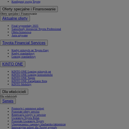
Konfiguruj swoją Toyotę
Oferty specjalne i Finansowanie
Oferty specjalne i Finansowanie
Aktualne oferty
Finał wyprzedaży 2025
Samochody dostawcze Toyota Professional
Oferta biznesowa
Auta używane
Toyota Financial Services
Kredyt niższych rat Toyota Easy
Kredyt standardowy
Leasing standardowy
KINTO ONE
KINTO ONE Leasing niższych rat
KINTO ONE Leasing konsumencki
KINTO ONE Najem
KINTO ONE Zarządzanie flotą
KINTO Mobility
Dla właścicieli
Dla właścicieli
Serwis
Promocje i sezonowe usługi
Pozostałe oferty serwisu
Rezerwacja wizyty w serwisie
Gwarancja Toyota Relax
Pozostałe Gwarancje Toyoty
Ubezpieczenia i naprawy blacharsko-lakiernicze
Innowacyjne usługi dla Twojej wygody