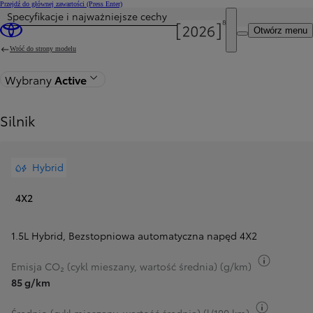
Przejdź do głównej zawartości
(Press Enter)
Specyfikacje i najważniejsze cechy
Otwórz menu
Wróć do strony modelu
Wybrany
Active
Silnik
Hybrid
4X2
1.5L Hybrid
,
Bezstopniowa automatyczna napęd 4X2
Przełącz
Emisja CO₂ (cykl mieszany, wartość średnia) (g/km)
85 g/km
Przełącz 