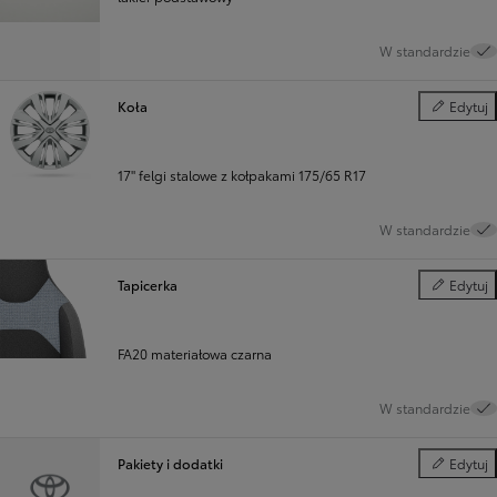
W standardzie
Koła
Edytuj
Koła
17" felgi stalowe z kołpakami 175/65 R17
W standardzie
Tapicerka
Edytuj
Tapicerka
FA20 materiałowa czarna
W standardzie
Pakiety i dodatki
Edytuj
Pakiety i d