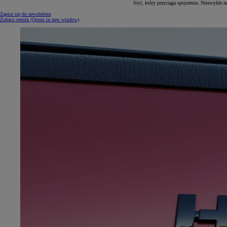
Styl, który przyciąga spojrzenia. Niezwykł
Zapisz się do newslettera
Zobacz cennik
(Opens in new window)