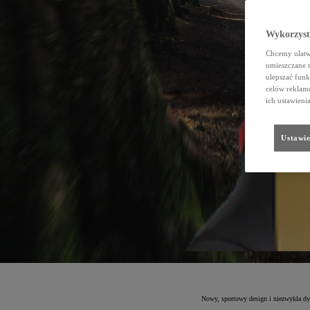
Wykorzystu
Chcemy ułatwi
umieszczane 
ulepszać funk
celów reklamo
ich ustawieni
Ustawie
Nowy, sportowy design i niezwykła dyn