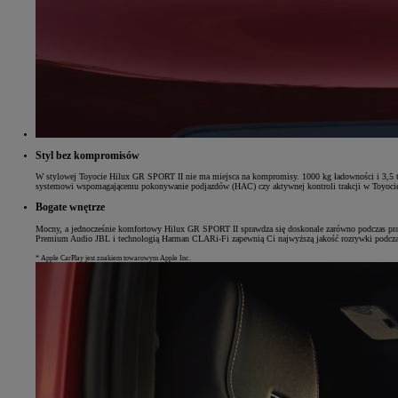
Od
105 300 zł
Corolla Hatchback
HYBRID
Styl bez kompromisów
W stylowej Toyocie Hilux GR SPORT II nie ma miejsca na kompromisy. 1000 kg ładowności i 3,5 t 
systemowi wspomagającemu pokonywanie podjazdów (HAC) czy aktywnej kontroli trakcji w Toyocie
Bogate wnętrze
Mocny, a jednocześnie komfortowy Hilux GR SPORT II sprawdza się doskonale zarówno podczas prac
Premium Audio JBL i technologią Harman CLARi-Fi zapewnią Ci najwyższą jakość rozrywki podczas
* Apple CarPlay jest znakiem towarowym Apple Inc.