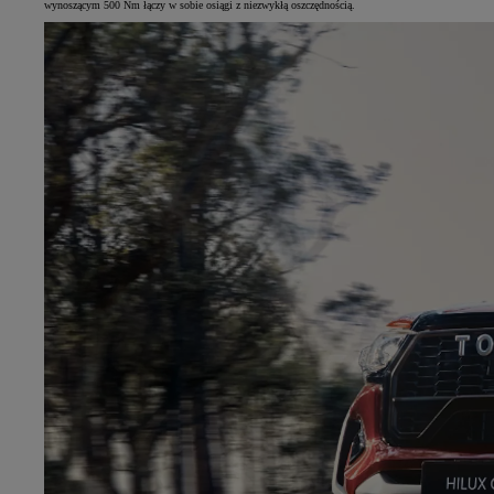
wynoszącym 500 Nm łączy w sobie osiągi z niezwykłą oszczędnością.