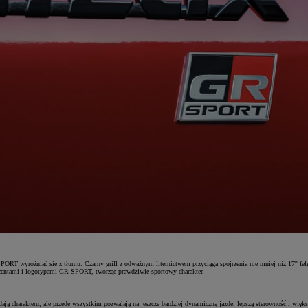
yróżniać się z tłumu. Czarny grill z odważnym liternictwem przyciąga spojrzenia nie mniej niż 17'' felgi
centami i logotypami GR SPORT, tworząc prawdziwie sportowy charakter.
ają charakteru, ale przede wszystkim pozwalają na jeszcze bardziej dynamiczną jazdę, lepszą sterowność i wi