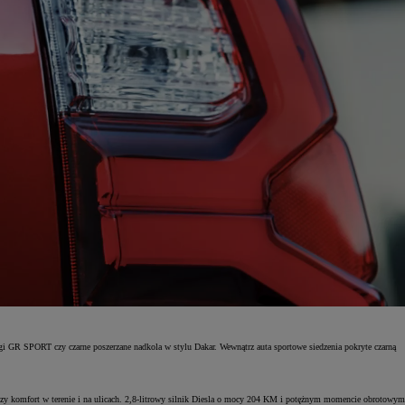
 GR SPORT czy czarne poszerzane nadkola w stylu Dakar. Wewnątrz auta sportowe siedzenia pokryte czarną
ększy komfort w terenie i na ulicach. 2,8-litrowy silnik Diesla o mocy 204 KM i potężnym momencie obrotowym