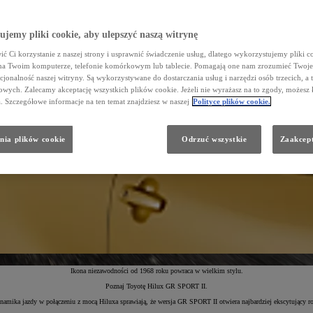
jemy pliki cookie, aby ulepszyć naszą witrynę
ć Ci korzystanie z naszej strony i usprawnić świadczenie usług, dlatego wykorzystujemy pliki co
na Twoim komputerze, telefonie komórkowym lub tablecie. Pomagają one nam zrozumieć Twoje 
cjonalność naszej witryny. Są wykorzystywane do dostarczania usług i narzędzi osób trzecich, a 
wych. Zalecamy akceptację wszystkich plików cookie. Jeżeli nie wyrażasz na to zgody, możesz 
a. Szczegółowe informacje na ten temat znajdziesz w naszej
Polityce plików cookie.
nia plików cookie
Odrzuć wszystkie
Zaakcept
Ikona niezawodności od 1968 roku powraca w wielkim stylu.
Poznaj Toyotę Hilux GR SPORT II.
amika jazdy w połączeniu z mocą Hiluxa sprawiają, że wersja GR SPORT II otwiera najbardziej ekscytujący ro