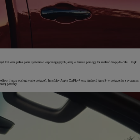
ęd 4x4 oraz pełna gama systemów wspomagających jazdę w terenie pomogą Ci znaleźć drogę do celu. Dzięki
diów i łatwe obsługiwanie połączeń. Interfejsy Apple CarPlay* oraz Android Auto® w połączeniu z systemem
żdej podróży.