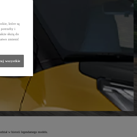
okie, które są
potrzeby i
także służą do
łatwo zmienić
uj wszystkie
zdział w historii legendarnego modelu.