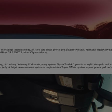
holowanego ładunku sprawią, że Twoje auto będzie gotowe podjąć każde wyzwanie. Manualnie regulowany nap
 Hilux GR SPORT II już nic Cię nie zaskoczy.
y, jak i zabawy. Kolorowy 8'' ekran dotykowy systemu Toyota Touch® 2 pozwala na szybki dostęp do multime
 jazdy. A dzięki zaawansowanym systemom bezpieczeństwa Toyota T-Mate będziesz się czuć pewnie podczas ka