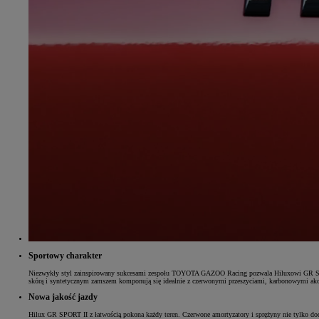
Od
81 900 zł
Yaris Cross
HYBRID
Sportowy charakter
Niezwykły styl zainspirowany sukcesami zespołu TOYOTA GAZOO Racing pozwala Hiluxowi GR SPORT w
skórą i syntetycznym zamszem komponują się idealnie z czerwonymi przeszyciami, karbonowymi ak
Nowa jakość jazdy
Hilux GR SPORT II z łatwością pokona każdy teren. Czerwone amortyzatory i sprężyny nie tylko dod