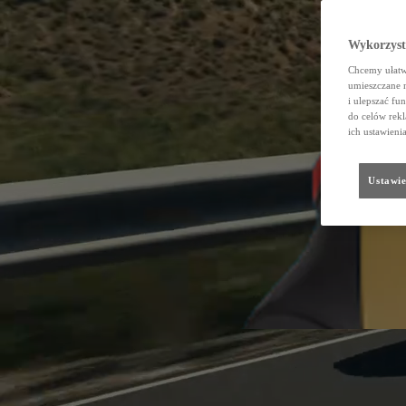
Wykorzystu
Chcemy ułatwi
umieszczane 
i ulepszać fu
do celów rekl
ich ustawieni
Ustawie