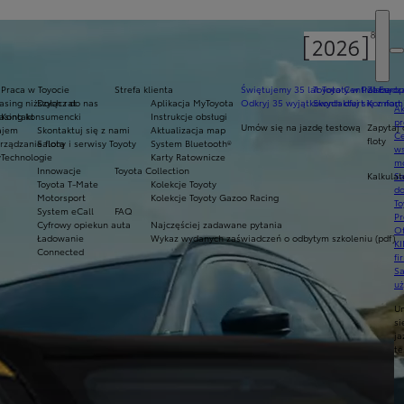
Praca w Toyocie
Strefa klienta
Świętujemy 35 lat Toyoty w Polsce
Toyota Central Europ
Zarządza
sing niższych rat
Dołącz do nas
Aplikacja MyToyota
Odkryj 35 wyjątkowych ofert
Skontaktuj się z nam
Komfort 
Ak
asing konsumencki
Kontakt
Instrukcje obsługi
pr
Umów się na jazdę testową
Zapytaj 
ajem
Skontaktuj się z nami
Aktualizacja map
Ce
floty
ządzanie flotą
Salony i serwisy Toyoty
System Bluetooth®
ws
y
Technologie
Karty Ratownicze
mo
Innowacje
Toyota Collection
Kalkulat
S
Toyota T-Mate
Kolekcje Toyoty
do
Motorsport
Kolekcje Toyoty Gazoo Racing
To
System eCall
FAQ
Pr
Cyfrowy opiekun auta
Najczęściej zadawane pytania
Of
Ładowanie
Wykaz wydanych zaświadczeń o odbytym szkoleniu (pdf)
KI
Connected
fi
S
u
U
si
ja
te