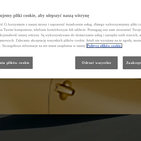
jemy pliki cookie, aby ulepszyć naszą witrynę
ć Ci korzystanie z naszej strony i usprawnić świadczenie usług, dlatego wykorzystujemy pliki co
na Twoim komputerze, telefonie komórkowym lub tablecie. Pomagają one nam zrozumieć Twoje
nkcjonalność naszej witryny. Są wykorzystywane do dostarczania usług i narzędzi osób trzecich, a
amowych. Zalecamy akceptację wszystkich plików cookie. Jeżeli nie wyrażasz na to zgody, może
a. Szczegółowe informacje na ten temat znajdziesz w naszej
Polityce plików cookie.
nia plików cookie
Odrzuć wszystkie
Zaakcept