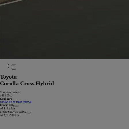
Toyota
Corolla Cross Hybrid
Specjalna cena od
143 800 zł
Konfiguruj
Umów się na jazdę testową
Emisja CO₂
od 112 g/km
Średnie zużycie paliwa
od 4,9 l/100 km