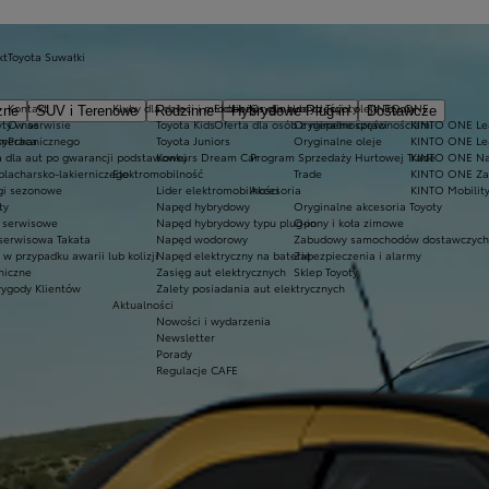
kt
Toyota Suwałki
Kontakt
Kluby dla dzieci i młodzieży
Ekobonus dla hybryd Toyoty
Oryginalne części i oleje Toyoty
KINTO ONE
zne
SUV i Terenowe
Rodzinne
Hybrydowe Plug-in
Dostawcze
ty w serwisie
O nas
Toyota Kids
Oferta dla osób z niepełnosprawnościami
Oryginalne części
KINTO ONE Lea
sy
 mechanicznego
Praca
Toyota Juniors
Oryginalne oleje
KINTO ONE Le
a dla aut po gwarancji podstawowej
Konkurs Dream Car
Program Sprzedaży Hurtowej Trade
KINTO ONE N
blacharsko-lakierniczego
Elektromobilność
Trade
KINTO ONE Zar
ugi sezonowe
Lider elektromobilności
Akcesoria
KINTO Mobilit
ty
Napęd hybrydowy
Oryginalne akcesoria Toyoty
e serwisowe
Napęd hybrydowy typu plug-in
Opony i koła zimowe
 serwisowa Takata
Napęd wodorowy
Zabudowy samochodów dostawczych
 przypadku awarii lub kolizji
Napęd elektryczny na baterię
Zabezpieczenia i alarmy
niczne
Zasięg aut elektrycznych
Sklep Toyoty
wygody Klientów
Zalety posiadania aut elektrycznych
Aktualności
Nowości i wydarzenia
Newsletter
Porady
Regulacje CAFE