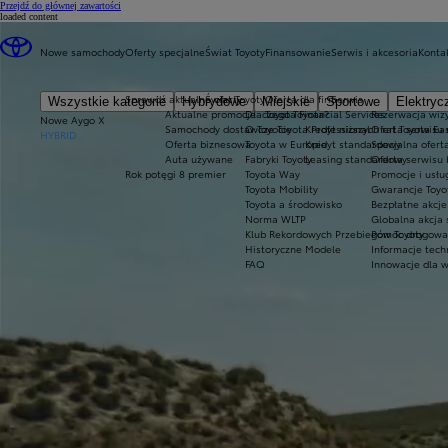
(Press Enter)
Przejdź do głównej zawartości
loaded content
Nowe samochody
Oferty specjalne
Świat Toyoty
Finansowanie
Serwis i akcesoria
Konta
Sprawdź aktualne oferty
Świat Toyoty
Oferta dla firm
Serwis
Wszystkie kategorie
Hybrydowe
Miejskie
Sportowe
Elektryc
Aktualne promocje
Dlaczego Toyota?
Toyota Financial Services
Rezerwacja wizy
Nowe Aygo X
Samochody dostawcze Toyota Professional
O Toyocie
Kredyt niższych rat Toyota Ea
Oferta serwisu
HYBRID
Oferta biznesowa
Toyota w Europie
Kredyt standardowy
Specjalna ofert
Auta używane
Fabryki Toyoty
Leasing standardowy
Oferta serwisu 
Rok potęgi 8 premier
Toyota Way
Promocje i usł
Toyota Mobility
Gwarancje Toyo
Toyota a środowisko
Bezpłatne akcj
Norma WLTP
Globalna akcja
Klub Rekordowych Przebiegów Toyoty
Pomoc drogowa w
Historyczne Modele
Informacje tech
FAQ
Innowacje dla 