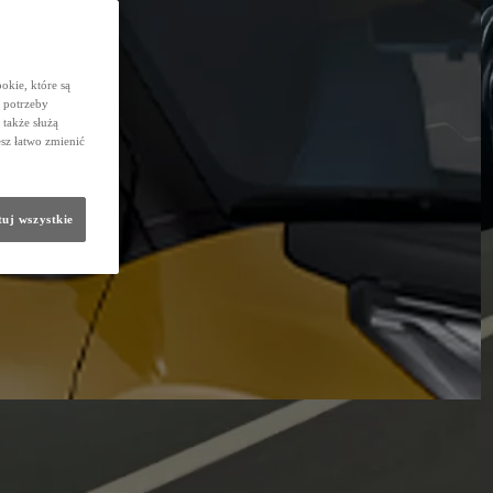
okie, które są
 potrzeby
 także służą
sz łatwo zmienić
uj wszystkie