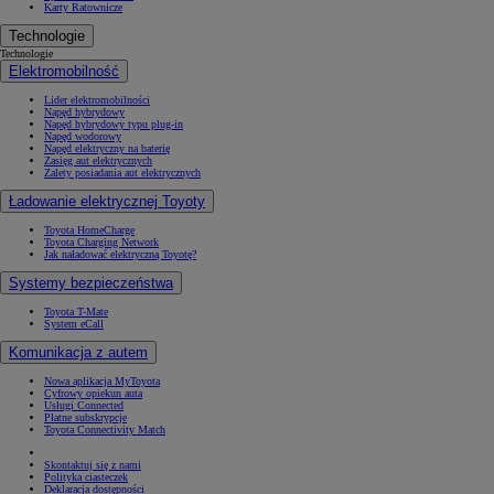
Karty Ratownicze
Technologie
Technologie
Elektromobilność
Lider elektromobilności
Napęd hybrydowy
Napęd hybrydowy typu plug-in
Napęd wodorowy
Napęd elektryczny na baterię
Zasięg aut elektrycznych
Zalety posiadania aut elektrycznych
Ładowanie elektrycznej Toyoty
Toyota HomeCharge
Toyota Charging Network
Jak naładować elektryczną Toyotę?
Systemy bezpieczeństwa
Toyota T-Mate
System eCall
Komunikacja z autem
Nowa aplikacja MyToyota
Cyfrowy opiekun auta
Usługi Connected
Płatne subskrypcje
Toyota Connectivity Match
Skontaktuj się z nami
Polityka ciasteczek
Deklaracja dostępności