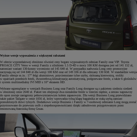
Wyższe wersje wyposażenia z większymi rabatami
W ofercie wyprzedażowej obniżono również ceny bogato wyposażonych odmian Family oraz VIP. Toyota
PROACE CITY Verso w wersji Family z silnikiem 1.5 D-4D o mocy 100 KM dostępna jest od 141 152 zł,
natomiast wariant 130-konny wyceniono od 145 640 zł. W przypadku nadwozia Long ceny promocyjne
zaczynają się od 144 848 zł dla wersji 100 KM oraz od 149 336 zł dla odmiany 130 KM. W standardzie wersja
Family oferuje m.in.: 17” felgi aluminiowe, przyciemniane tylne szyby, skórzaną kierownicę, stoliki
w oparciach przednich foteli, dwustrefową klimatyzację automatyczną, podgrzewane fotele, a także 6 głośników
i system multimedialny IVI MID z 10” ekranem HD.
Wybrane egzemplarze w wersjach Business Long oraz Family Long dostępne są z pakietem siedmiu siedzeń
w obniżonej cenie 2640 zł. Pakiet ten obejmuje dwa niezależne fotele w trzecim rzędzie, a zestaw naprawczy
do opon zostaje zastąpiony pełnowymiarowym kołem zapasowym. Dla wersji Business Long przewidziano
także pakiet Tailgate w cenie 1056 zł, który wprowadza tylną klapę bagażnika ze stałą szybą zamiast
przeszklonych drzwi tylnych. Dodatkowo wersje Business i Family w 7-osobowej odmianie Long mogą zostać
przystosowane do przewozu osób z niepełnosprawnościami dzięki zabudowom przygotowanym przez
renomowaną francuską firmę Gruau.