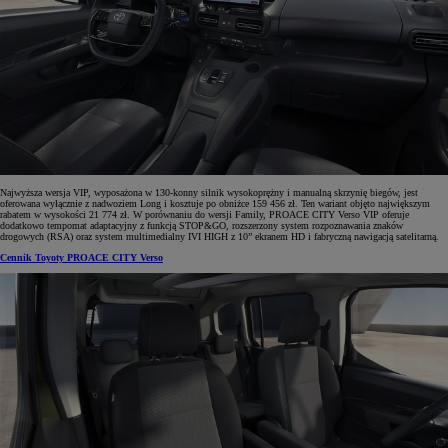
Najwyższa wersja VIP, wyposażona w 130-konny silnik wysokoprężny i manualną skrzynię biegów, jest
oferowana wyłącznie z nadwoziem Long i kosztuje po obniżce 159 456 zł. Ten wariant objęto największym
rabatem w wysokości 21 774 zł. W porównaniu do wersji Family, PROACE CITY Verso VIP oferuje
dodatkowo tempomat adaptacyjny z funkcją STOP&GO, rozszerzony system rozpoznawania znaków
drogowych (RSA) oraz system multimedialny IVI HIGH z 10” ekranem HD i fabryczną nawigacją satelitarną.
Cennik Toyoty PROACE CITY Verso