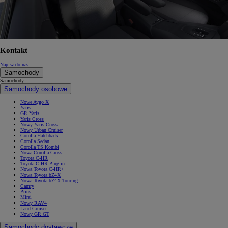
Kontakt
Napisz do nas
Samochody
Samochody
Samochody osobowe
Nowe Aygo X
Yaris
GR Yaris
Yaris Cross
Nowy Yaris Cross
Nowy Urban Cruiser
Corolla Hatchback
Corolla Sedan
Corolla TS Kombi
Nowa Corolla Cross
Toyota C-HR
Toyota C-HR Plug-in
Nowa Toyota C-HR+
Nowa Toyota bZ4X
Nowa Toyota bZ4X Touring
Camry
Prius
Mirai
Nowy RAV4
Land Cruiser
Nowy GR GT
Samochody dostawcze