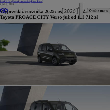
Przejdź do głównej zawartości
(Press Enter)
2 lutego 2026
Wyprzedaż rocznika 2025: ostatnie sztuki modelu
Otwórz menu
Toyota PROACE CITY Verso już od 118 712 zł