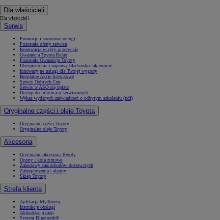
Dla właścicieli
Dla właścicieli
Serwis
Promocje i sezonowe usługi
Pozostałe oferty serwisu
Rezerwacja wizyty w serwisie
Gwarancja Toyota Relax
Pozostałe Gwarancje Toyoty
Ubezpieczenia i naprawy blacharsko-lakiernicze
Innowacyjne usługi dla Twojej wygody
Bezpłatne Akcje Serwisowe
Serwis Dobrych Cen
Serwis w ASO się opłaca
Dostęp do informacji serwisowych
Wykaz wydanych zaświadczeń o odbytym szkoleniu (pdf)
Oryginalne części i oleje Toyota
Oryginalne części Toyoty
Oryginalne oleje Toyoty
Akcesoria
Oryginalne akcesoria Toyoty
Opony i koła zimowe
Zabudowy samochodów dostawczych
Zabezpieczenia i alarmy
Sklep Toyoty
Strefa klienta
Aplikacja MyToyota
Instrukcje obsługi
Aktualizacja map
System Bluetooth®