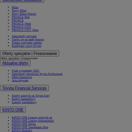
Hilux
Nowy Hilux
Nowy Hilux Electric
PROACE Max
PROACE
PROACE Verso
PROACE CITY
PROACE CITY Verso
Samochody używane
Umów się na jazdę testową
Zobacz wszystkie cenniki
Konfiguruj swoją Toyotę
Oferty specjalne i Finansowanie
Oferty specjalne i Finansowanie
Aktualne oferty
Finał wyprzedaży 2025
Samochody dostawcze Toyota Professional
Oferta biznesowa
Auta używane
Toyota Financial Services
Kredyt niższych rat Toyota Easy
Kredyt standardowy
Leasing standardowy
KINTO ONE
KINTO ONE Leasing niższych rat
KINTO ONE Leasing konsumencki
KINTO ONE Najem
KINTO ONE Zarządzanie flotą
KINTO Mobility