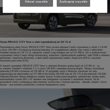
Odrzuć wszystkie
Zaakceptuj wszystkie
Toyota PROACE CITY Verso w cenie wyprzedażowej od 118 712 zł
Wyprzedażową ofertę Toyoty PROACE CITY Verso otwiera odmiana Combi wyposażona w silnik 1.5 D-4D
o mocy 100 KM z 6-stopniową skrzynią manualną. Po uwzględnieniu rabatów ceny wersji z nadwoziem
Standard startują od 118 712 zł, natomiast wariant Long dostępny jest od 122 408 zł. Już w podstawowym
wyposażeniu wersja Combi oferuje klimatyzację, tempomat z ogranicznikiem prędkości, radio DAB z czterema
głośnikami i łącznością Bluetooth, a także układ rozpoznawania znaków drogowych (RSA) i asystenta
utrzymania pasa ruchu (LTA).
W ramach wyprzedaży PROACE CITY Verso w odmianie Business można kupić od 123 992 zł – są
to warianty Standard z silnikiem 1.5 l o mocy 100 KM i manualną skrzynią biegów. Wersję z mocniejszą
jednostką 130 KM wyceniono od 128 480 zł. W przypadku wersji z dłuższym rozstawem osi ceny
rozpoczynają się odpowiednio od 127 688 zł dla silnika 100 KM oraz od 132 176 zł dla jednostki 130 KM.
Odmiana Business oferuje dodatkowo między innymi światła przeciwmgielne, rozbudowany system audio,
multimedialny system AIO z 10” ekranem oraz inteligentne wycieraczki z czujnikiem deszczu. Na tle
pozostałych wersji wyróżniają ją także elementy stylistyczne w kolorze nadwozia – zderzaki, klamki i listwy
boczne – oraz lusterka wykończone w kolorze fortepianowej czerni.