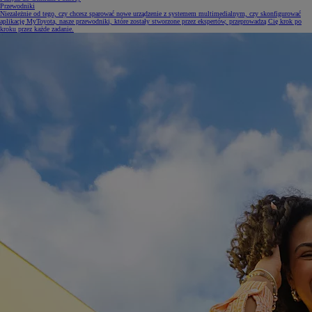
Przewodniki
Niezależnie od tego, czy chcesz sparować nowe urządzenie z systemem multimedialnym, czy skonfigurować
aplikację MyToyota, nasze przewodniki, które zostały stworzone przez ekspertów, przeprowadzą Cię krok po
kroku przez każde zadanie.