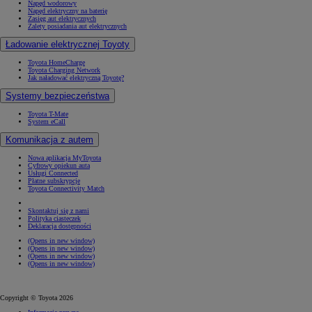
Napęd wodorowy
Napęd elektryczny na baterię
Zasięg aut elektrycznych
Zalety posiadania aut elektrycznych
Ładowanie elektrycznej Toyoty
Toyota HomeCharge
Toyota Charging Network
Jak naładować elektryczną Toyotę?
Systemy bezpieczeństwa
Toyota T-Mate
System eCall
Komunikacja z autem
Nowa aplikacja MyToyota
Cyfrowy opiekun auta
Usługi Connected
Płatne subskrypcje
Toyota Connectivity Match
Skontaktuj się z nami
Polityka ciasteczek
Deklaracja dostępności
(Opens in new window)
(Opens in new window)
(Opens in new window)
(Opens in new window)
Copyright © Toyota 2026