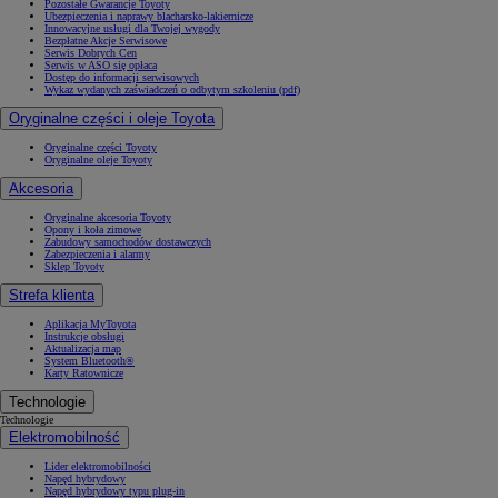
Pozostałe Gwarancje Toyoty
Ubezpieczenia i naprawy blacharsko-lakiernicze
Innowacyjne usługi dla Twojej wygody
Bezpłatne Akcje Serwisowe
Serwis Dobrych Cen
Serwis w ASO się opłaca
Dostęp do informacji serwisowych
Wykaz wydanych zaświadczeń o odbytym szkoleniu (pdf)
Oryginalne części i oleje Toyota
Oryginalne części Toyoty
Oryginalne oleje Toyoty
Akcesoria
Oryginalne akcesoria Toyoty
Opony i koła zimowe
Zabudowy samochodów dostawczych
Zabezpieczenia i alarmy
Sklep Toyoty
Strefa klienta
Aplikacja MyToyota
Instrukcje obsługi
Aktualizacja map
System Bluetooth®
Karty Ratownicze
Technologie
Technologie
Elektromobilność
Lider elektromobilności
Napęd hybrydowy
Napęd hybrydowy typu plug-in