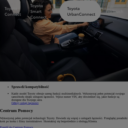
Toyota
Toyota
Toyota
Smart
ProTouch
Connect
UrbanConnect
Connect
Sprawdź kompatybilność
Każdy model Toyoty oferuje szereg funkcji multimedialnych. Wykorzystaj pełen potencjał swojego
samochodu dzięki usługom łączności. Wpisz numer VIN, aby dowiedzieć się, jakie funkcje są
dostępne dla Twojego auta.
Odkryj usługi łączności
Centrum Pomocy
Wykorzystaj pełen potencjał technologii Toyoty. Dowiedz się więcej o usługach łączności. Przeglądaj poradniki
krok po kroku i filmy instruktażowe. Skontaktuj się bezpośrednio z obsługą Klienta.
Przejdź do Centrum Pomocy