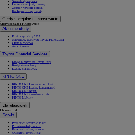
Samochody używane
Umów się na jazdę testową
Zobacz wszystkie cenniki
Konfiguruj swoją Toyotę
Oferty specjalne i Finansowanie
Oferty specjalne i Finansowanie
Aktualne oferty
Finał wyprzedaży 2025
Samochody dostawcze Toyota Professional
Oferta biznesowa
Auta używane
Toyota Financial Services
Kredyt niższych rat Toyota Easy
Kredyt standardowy
Leasing standardowy
KINTO ONE
KINTO ONE Leasing niższych rat
KINTO ONE Leasing konsumencki
KINTO ONE Najem
KINTO ONE Zarządzanie flotą
KINTO Mobility
Dla właścicieli
Dla właścicieli
Serwis
Promocje i sezonowe usługi
Pozostałe oferty serwisu
Rezerwacja wizyty w serwisie
Gwarancja Toyota Relax