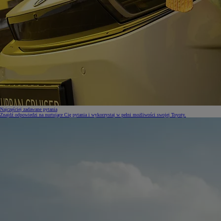
Najczęściej zadawane pytania
Znajdź odpowiedzi na nurtujące Cię pytania i wykorzystaj w pełni możliwości swojej Toyoty.