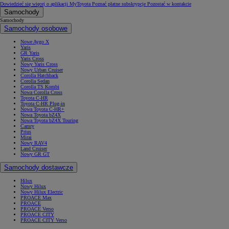
Dowiedzieć się więcej o aplikacji MyToyota
Poznać płatne subskrypcje
Pozostać w kontakcie
Samochody
Samochody
Samochody osobowe
Nowe Aygo X
Yaris
GR Yaris
Yaris Cross
Nowy Yaris Cross
Nowy Urban Cruiser
Corolla Hatchback
Corolla Sedan
Corolla TS Kombi
Nowa Corolla Cross
Toyota C-HR
Toyota C-HR Plug-in
Nowa Toyota C-HR+
Nowa Toyota bZ4X
Nowa Toyota bZ4X Touring
Camry
Prius
Mirai
Nowy RAV4
Land Cruiser
Nowy GR GT
Samochody dostawcze
Hilux
Nowy Hilux
Nowy Hilux Electric
PROACE Max
PROACE
PROACE Verso
PROACE CITY
PROACE CITY Verso