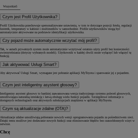
Wszystkie
5
Czym jest Profil Użytkownika?
Profil Użytkownika przechowuje spersonalizowane ustawienia, w tym te dotyczące pozycji fotela, regulacji
lusterek, temperatury w kabinie i multimediów w samochodzie. Profile użytkowników mogą być
automatycznie aktywowane na podstawie identyfikacji użytkownika.
Czy pojazd może automatycznie wczytać mój profil?
Tak, w autach prywatnych system może automatycznie wczytywać ostatnio użyty profil bez konieczności
uwierzytelniania (dotyczy wybranych modeli). Użytkownik w każdej chwili może wyłączyć lub włączyć tę
funkcję.
Jak aktywować Usługi Smart?
Aby aktywować Usługi Smart, wymagane jest pobranie aplikacji MyToyota i sparowanie jej z pojazdem.
Czym jest inteligentny asystent głosowy?
Inteligentny asystent głosowy to bardziej zaawansowana wersja tradycyjnego systemu poleceń głosowych,
umożliwiająca naturalną interakcję i łatwą obsługę wielu funkcji pojazdu. Szczegółowe informacje o
dostępnych technologiach oraz aktywnych subskrypcjach znajdziesz w aplikacji MyToyota.
Czym są aktualizacje zdalne (OTA)?
Aktualizacje zdalne umożliwiają pobieranie nowych wersji oprogramowania pojazdu za pośrednictwem sieci.
Dzięki temu możliwe jest dodawanie nowych funkcji oraz eliminowanie błędów bez czasochłonnych wizyt w
serwisie.
Chcę