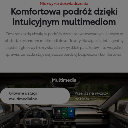
Niezwykłe doświadczenia
Komfortowa podróż dzięki
intuicyjnym multimediom
Ciesz się każdą chwilą w podróży dzięki zaawansowanym i łatwym w
obsłudze systemom multimedialnym Toyoty. Nawigacja, inteligentny
asystent głosowy i rozrywka dla wszystkich pasażerów – to wszystko
sprawia, że jazda staje się jeszcze bardziej bezpieczna i komfortowa.
Multimedia
Główne usługi
Przejdź na wyższy
multimedialne
poziom